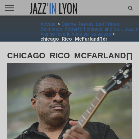
ACCUEIL
Accueil
>
Dianne Reeves, Les Frères
FESTIVAL
VIDÉO
JAZZFOCUS
JAZZAGENDA
JAZZSHOP
ENTRETIEN
OPUS
Belmondo, Roberto Fonseca, and co…, Jazz à
JAZZ
Vienne lève le voile sur sa saison
>
chicago_Rico_McFarland∏dr
CHICAGO_RICO_MCFARLAND∏D