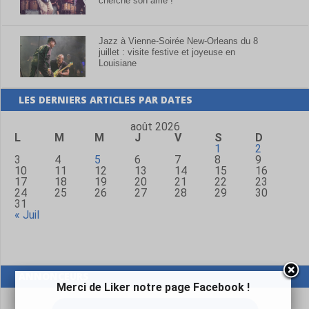
cherche son âme !
Jazz à Vienne-Soirée New-Orleans du 8
juillet : visite festive et joyeuse en
Louisiane
LES DERNIERS ARTICLES PAR DATES
août 2026
L
M
M
J
V
S
D
1
2
3
4
5
6
7
8
9
10
11
12
13
14
15
16
17
18
19
20
21
22
23
24
25
26
27
28
29
30
31
« Juil
ANNONCEURS
Merci de Liker notre page Facebook !