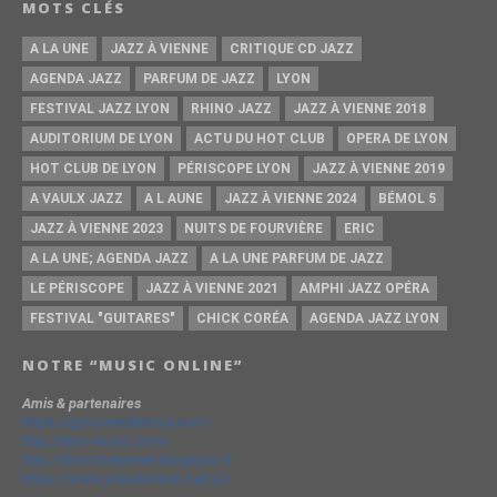
MOTS CLÉS
A LA UNE
JAZZ À VIENNE
CRITIQUE CD JAZZ
AGENDA JAZZ
PARFUM DE JAZZ
LYON
FESTIVAL JAZZ LYON
RHINO JAZZ
JAZZ À VIENNE 2018
AUDITORIUM DE LYON
ACTU DU HOT CLUB
OPERA DE LYON
HOT CLUB DE LYON
PÉRISCOPE LYON
JAZZ À VIENNE 2019
A VAULX JAZZ
A L AUNE
JAZZ À VIENNE 2024
BÉMOL 5
JAZZ À VIENNE 2023
NUITS DE FOURVIÈRE
ERIC
A LA UNE; AGENDA JAZZ
A LA UNE PARFUM DE JAZZ
LE PÉRISCOPE
JAZZ À VIENNE 2021
AMPHI JAZZ OPÉRA
FESTIVAL "GUITARES"
CHICK CORÉA
AGENDA JAZZ LYON
NOTRE “MUSIC ONLINE”
Amis & partenaires
https://groovesidestory.com/
http://lyon-music.com/
http://chrischarpenel.blogspot.fr
https://www.yvesdorison.net/q-r