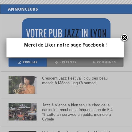
Merci de Liker notre page Facebook !
POPULAR
+ RÉCENTS
COMMENTS
Crescent Jazz Festival : du très beau
monde à Mâcon jusqu’à samedi
Jazz à Vienne a bien tenu le choc de la
canicule : recul de la fréquentation de 5,4
% cette année avec un public moindre à
Cybèle
Nuits de Fourvière, dimanche 19 juillet à
21h30: Thomas Enhco et Maki Namekawa
réinventent The Köln Concert de Keith
Jarrett