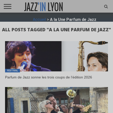
ACCUEIL
Accueil
>
A la Une Parfum de Jazz
FESTIVAL
VIDÉO
JAZZFOCUS
JAZZAGENDA
JAZZSHOP
ENTRETIEN
OPUS
JAZZ
ALL POSTS TAGGED "A LA UNE PARFUM DE JAZZ"
FESTIVAL
Parfum de Jazz sonne les trois coups de l’édition 2026