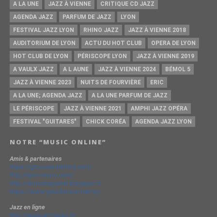
FESTIVAL JAZZ LYON
RHINO JAZZ
JAZZ À VIENNE 2018
AUDITORIUM DE LYON
ACTU DU HOT CLUB
OPERA DE LYON
HOT CLUB DE LYON
PÉRISCOPE LYON
JAZZ À VIENNE 2019
A VAULX JAZZ
A L AUNE
JAZZ À VIENNE 2024
BÉMOL 5
JAZZ À VIENNE 2023
NUITS DE FOURVIÈRE
ERIC
A LA UNE; AGENDA JAZZ
A LA UNE PARFUM DE JAZZ
LE PÉRISCOPE
JAZZ À VIENNE 2021
AMPHI JAZZ OPÉRA
FESTIVAL "GUITARES"
CHICK CORÉA
AGENDA JAZZ LYON
NOTRE “MUSIC ONLINE”
Amis & partenaires
https://groovesidestory.com/
http://lyon-music.com/
http://chrischarpenel.blogspot.fr
https://www.yvesdorison.net/q-r
Jazz en ligne
http://www.jazzradio.fr/
http://www.jazzmagazine.com/
http://www.jazzavienne.com/