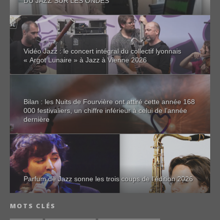
Vidéo Jazz : le concert intégral du collectif lyonnais
« Argot Lunaire » à Jazz à Vienne 2026
Bilan : les Nuits de Fourvière ont attiré cette année 168
000 festivaliers, un chiffre inférieur à celui de l’année
dernière
Parfum de Jazz sonne les trois coups de l’édition 2026
MOTS CLÉS
A LA UNE
JAZZ À VIENNE
CRITIQUE CD JAZZ
AGENDA JAZZ
PARFUM DE JAZZ
LYON