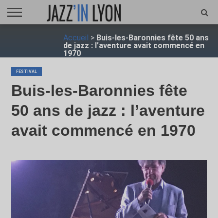
ACCUEIL
Accueil
>
Buis-les-Baronnies fête 50 ans
FESTIVAL
VIDÉO
JAZZFOCUS
JAZZAGENDA
JAZZSHOP
ENTRETIEN
OPUS
de jazz : l’aventure avait commencé en
JAZZ
1970
FESTIVAL
Buis-les-Baronnies fête
50 ans de jazz : l’aventure
avait commencé en 1970