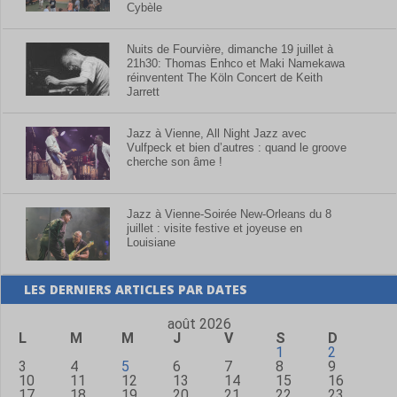
Cybèle
Nuits de Fourvière, dimanche 19 juillet à
21h30: Thomas Enhco et Maki Namekawa
réinventent The Köln Concert de Keith
Jarrett
Jazz à Vienne, All Night Jazz avec
Vulfpeck et bien d’autres : quand le groove
cherche son âme !
Jazz à Vienne-Soirée New-Orleans du 8
juillet : visite festive et joyeuse en
Louisiane
LES DERNIERS ARTICLES PAR DATES
août 2026
L
M
M
J
V
S
D
1
2
3
4
5
6
7
8
9
10
11
12
13
14
15
16
17
18
19
20
21
22
23