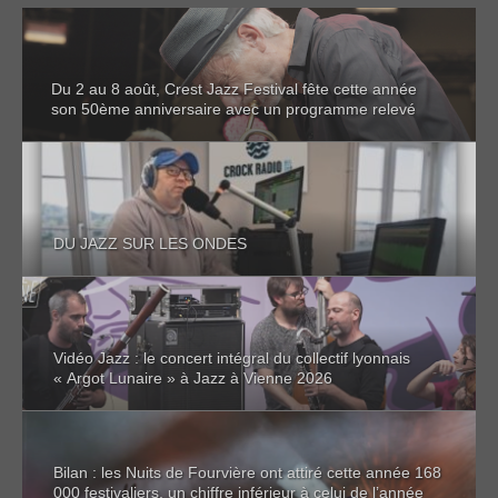
Du 2 au 8 août, Crest Jazz Festival fête cette année
son 50ème anniversaire avec un programme relevé
DU JAZZ SUR LES ONDES
Vidéo Jazz : le concert intégral du collectif lyonnais
« Argot Lunaire » à Jazz à Vienne 2026
Bilan : les Nuits de Fourvière ont attiré cette année 168
000 festivaliers, un chiffre inférieur à celui de l’année