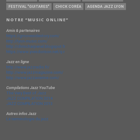
FESTIVAL "GUITARES"
CHICK CORÉA
AGENDA JAZZ LYON
NOTRE “MUSIC ONLINE”
Amis & partenaires
https://groovesidestory.com/
http://lyon-music.com/
http://chrischarpenel.blogspot.fr
https://www.yvesdorison.net/q-r
Jazz en ligne
http://www.jazzradio.fr/
http://www.jazzmagazine.com/
http://www.jazzavienne.com/
Compilations Jazz YouTube
The Very Best of Jazz
JAZZ COMPILATION 2014
JAZZ COMPILATION 2013
Autres infos Jazz
La terminologie du jazz