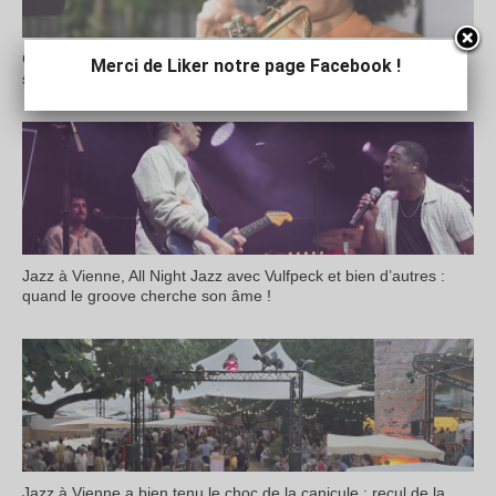
Crescent Jazz Festival : du très beau monde à Mâcon jusqu’à
Merci de Liker notre page Facebook !
samedi
Jazz à Vienne, All Night Jazz avec Vulfpeck et bien d’autres :
quand le groove cherche son âme !
Jazz à Vienne a bien tenu le choc de la canicule : recul de la