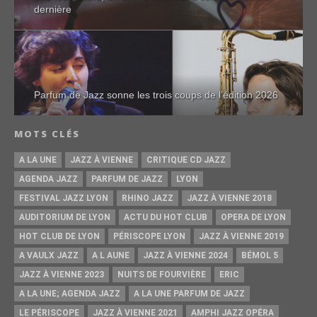
dernière
Parfum de Jazz sonne les trois coups de l’édition 2026
MOTS CLÉS
A LA UNE
JAZZ À VIENNE
CRITIQUE CD JAZZ
AGENDA JAZZ
PARFUM DE JAZZ
LYON
FESTIVAL JAZZ LYON
RHINO JAZZ
JAZZ À VIENNE 2018
AUDITORIUM DE LYON
ACTU DU HOT CLUB
OPERA DE LYON
HOT CLUB DE LYON
PÉRISCOPE LYON
JAZZ À VIENNE 2019
A VAULX JAZZ
A L AUNE
JAZZ À VIENNE 2024
BÉMOL 5
JAZZ À VIENNE 2023
NUITS DE FOURVIÈRE
ERIC
A LA UNE; AGENDA JAZZ
A LA UNE PARFUM DE JAZZ
LE PÉRISCOPE
JAZZ À VIENNE 2021
AMPHI JAZZ OPÉRA