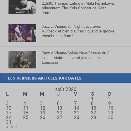
21h30: Thomas Enhco et Maki Namekawa
réinventent The Köln Concert de Keith
Jarrett
Jazz à Vienne, All Night Jazz avec
Vulfpeck et bien d’autres : quand le groove
cherche son âme !
Jazz à Vienne-Soirée New-Orleans du 8
juillet : visite festive et joyeuse en
Louisiane
LES DERNIERS ARTICLES PAR DATES
août 2026
L
M
M
J
V
S
D
1
2
3
4
5
6
7
8
9
10
11
12
13
14
15
16
17
18
19
20
21
22
23
24
25
26
27
28
29
30
31
« Juil