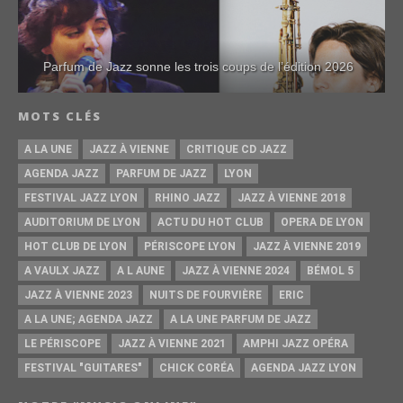
Parfum de Jazz sonne les trois coups de l’édition 2026
MOTS CLÉS
A LA UNE
JAZZ À VIENNE
CRITIQUE CD JAZZ
AGENDA JAZZ
PARFUM DE JAZZ
LYON
FESTIVAL JAZZ LYON
RHINO JAZZ
JAZZ À VIENNE 2018
AUDITORIUM DE LYON
ACTU DU HOT CLUB
OPERA DE LYON
HOT CLUB DE LYON
PÉRISCOPE LYON
JAZZ À VIENNE 2019
A VAULX JAZZ
A L AUNE
JAZZ À VIENNE 2024
BÉMOL 5
JAZZ À VIENNE 2023
NUITS DE FOURVIÈRE
ERIC
A LA UNE; AGENDA JAZZ
A LA UNE PARFUM DE JAZZ
LE PÉRISCOPE
JAZZ À VIENNE 2021
AMPHI JAZZ OPÉRA
FESTIVAL "GUITARES"
CHICK CORÉA
AGENDA JAZZ LYON