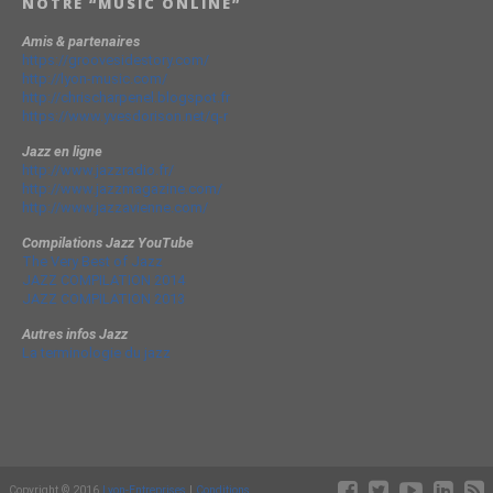
NOTRE “MUSIC ONLINE”
Amis & partenaires
https://groovesidestory.com/
http://lyon-music.com/
http://chrischarpenel.blogspot.fr
https://www.yvesdorison.net/q-r
Jazz en ligne
http://www.jazzradio.fr/
http://www.jazzmagazine.com/
http://www.jazzavienne.com/
Compilations Jazz YouTube
The Very Best of Jazz
JAZZ COMPILATION 2014
JAZZ COMPILATION 2013
Autres infos Jazz
La terminologie du jazz
Copyright © 2016
Lyon-Entreprises
|
Conditions