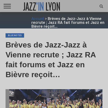
ACCUEIL
Accueil
>
Brèves de Jazz-Jazz à Vienne
FESTIVAL
VIDÉO
JAZZFOCUS
JAZZAGENDA
JAZZSHOP
ENTRETIEN
OPUS
recrute ; Jazz RA fait forums et Jazz en
JAZZ
Bièvre reçoit…
BLUE NOTES
Brèves de Jazz-Jazz à
Vienne recrute ; Jazz RA
fait forums et Jazz en
Bièvre reçoit…