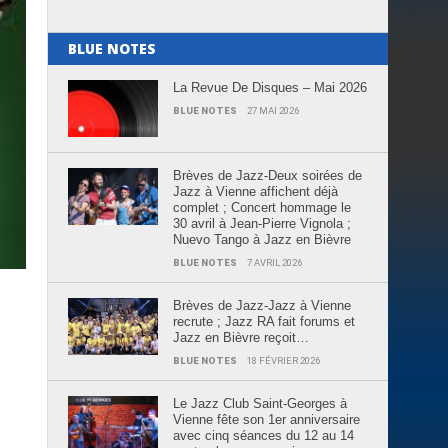
BLUE NOTES
La Revue De Disques – Mai 2026
BLUE NOTES
27 MAI 2026
Brèves de Jazz-Deux soirées de
Jazz à Vienne affichent déjà
complet ; Concert hommage le
30 avril à Jean-Pierre Vignola ;
Nuevo Tango à Jazz en Bièvre
BLUE NOTES
7 AVRIL 2026
e
Brèves de Jazz-Jazz à Vienne
recrute ; Jazz RA fait forums et
Jazz en Bièvre reçoit…
u
BLUE NOTES
18 FÉVRIER 2026
Le Jazz Club Saint-Georges à
Vienne fête son 1er anniversaire
avec cinq séances du 12 au 14