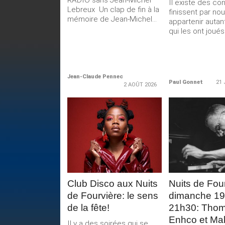
RADIO sans Jean-Michel
Il existe des co
Lebreux Un clap de fin à la
finissent par no
mémoire de Jean-Michel...
appartenir autan
qui les ont joués.
Jean-Claude Pennec
Paul Gonnet
21 
2 AOÛT 2026
LIRE LA
LIRE 
SUITE
SUIT
Club Disco aux Nuits
Nuits de Four
de Fourvière: le sens
dimanche 19 j
de la fête!
21h30: Tho
Enhco et Ma
Il y a des soirées qui se