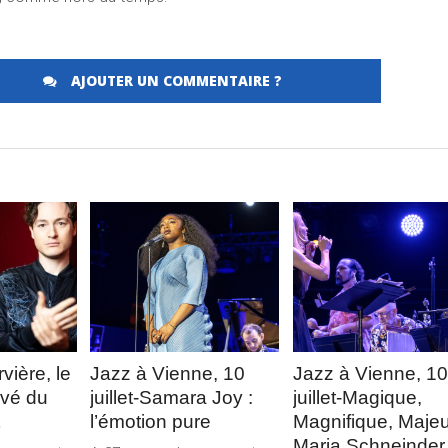
AJOUTER UN COMMENTAIRE ?
Merci de Liker notre page Facebook !
LA
LIRE LA
LIRE LA
E
SUITE
SUITE
vière, le
Jazz à Vienne, 10
Jazz à Vienne, 10
uvé du
juillet-Samara Joy :
juillet-Magique,
l’émotion pure
Magnifique, Majeu
Maria Schneinder,