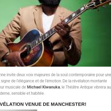
Vienne invite deux voix majeures de la soul contemporaine pour un
 signe de l’élégance et de l’émotion. De la révélation montante
eur musicale de
Michael Kiwanuka
, le Théâtre Antique vibrera a
erne, sensible et habitée.
RÉVÉLATION VENUE DE MANCHESTER!