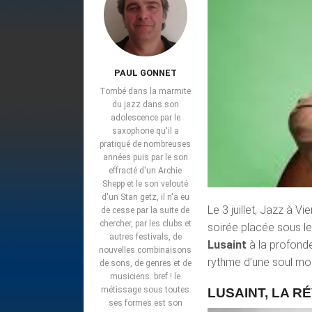
PAUL GONNET
Tombé dans la marmite
du jazz dans son
adolescence par le
saxophone qu'il a
pratiqué de nombreuses
années puis par le son
effracté d'un Archie
Shepp et le son velouté
d'un Stan getz, il n'a eu
Le 3 juillet, Jazz à 
de cesse par la suite de
chercher, par les clubs et
soirée placée sous le
autres festivals, de
Lusaint
à la profond
nouvelles combinaisons
rythme d’une soul mod
de sons, de genres et de
musiciens. bref ! le
métissage sous toutes
LUSAINT, LA 
ses formes est son