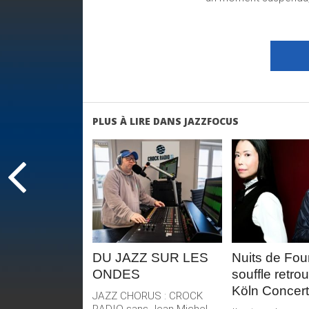
PLUS À LIRE DANS JAZZFOCUS
LIRE LA
LIRE 
SUITE
SUIT
DU JAZZ SUR LES
Nuits de Four
ONDES
souffle retro
Köln Concert
JAZZ CHORUS : CROCK