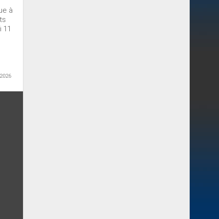
ue à
ts
i 11
 2026