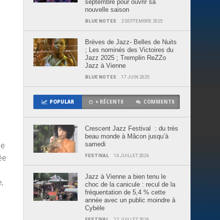
septembre pour ouvrir sa
nouvelle saison
BLUE NOTES
2 SEPTEMBRE 2025
Brèves de Jazz- Belles de Nuits
; Les nominés des Victoires du
Jazz 2025 ; Tremplin ReZZo
Jazz à Vienne
BLUE NOTES
17 JUIN 2025
POPULAR
+ RÉCENTS
COMMENTS
Crescent Jazz Festival : du très
beau monde à Mâcon jusqu’à
samedi
le
FESTIVAL
14 JUILLET 2026
ée
Jazz à Vienne a bien tenu le
e,
choc de la canicule : recul de la
fréquentation de 5,4 % cette
année avec un public moindre à
Cybèle
FESTIVAL
12 JUILLET 2026