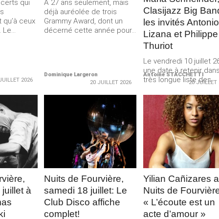
ncerts qui
A 27 ans seulement, mais
Clasijazz Big Ban
us
déjà auréolée de trois
t qu’à ceux
Grammy Award, dont un
les invités Antonio
 Le...
décerné cette année pour...
Lizana et Philippe
Thuriot
Le vendredi 10 juillet 2
une date à retenir dans
Dominique Largeron
Antoine STACCHETTI
très longue liste des
JUILLET 2026
20 JUILLET 2026
20 JUILLET
mémorables...
LA
LIRE LA
LIRE LA
E
SUITE
SUITE
vière,
Nuits de Fourvière,
Yilian Cañizares 
uillet à
samedi 18 juillet: Le
Nuits de Fourvière
mas
Club Disco affiche
« L’écoute est un
ki
complet!
acte d’amour »