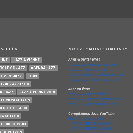
S CLÉS
NOTRE “MUSIC ONLINE”
Amis & partenaires
 UNE
JAZZ À VIENNE
https://groovesidestory.com/
TIQUE CD JAZZ
AGENDA JAZZ
http://lyon-music.com/
http://chrischarpenel.blogspot.fr
FUM DE JAZZ
LYON
https://www.yvesdorison.net/q-r
TIVAL JAZZ LYON
Jazz en ligne
NO JAZZ
JAZZ À VIENNE 2018
http://www.jazzradio.fr/
http://www.jazzmagazine.com/
ITORIUM DE LYON
http://www.jazzavienne.com/
U DU HOT CLUB
Compilations Jazz YouTube
RA DE LYON
The Very Best of Jazz
JAZZ COMPILATION 2014
 CLUB DE LYON
JAZZ COMPILATION 2013
ISCOPE LYON