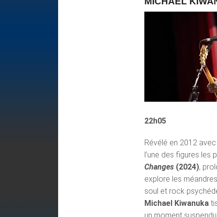
MICHAEL KIWAN
22h05
Révélé en 2012 ave
l’une des figures les 
Changes
(2024)
, pro
explore les méandres 
soul et rock psychédé
Michael Kiwanuka
ti
un moment suspendu