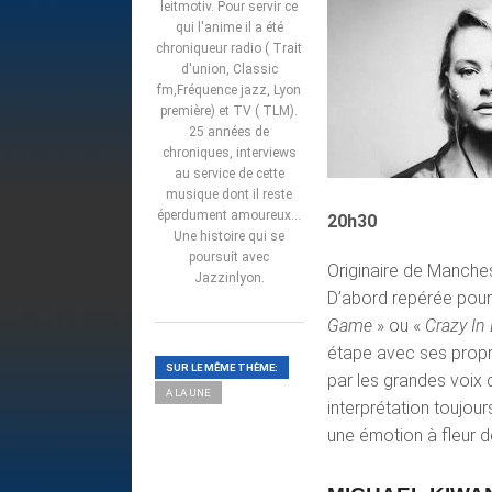
leitmotiv. Pour servir ce
qui l'anime il a été
chroniqueur radio ( Trait
d'union, Classic
fm,Fréquence jazz, Lyon
première) et TV ( TLM).
25 années de
chroniques, interviews
au service de cette
musique dont il reste
éperdument amoureux...
20h30
Une histoire qui se
poursuit avec
Originaire de Manche
Jazzinlyon.
D’abord repérée pour
Game
» ou «
Crazy In
étape avec ses propre
SUR LE MÊME THÈME:
par les grandes voix
A LA UNE
interprétation toujou
une émotion à fleur d