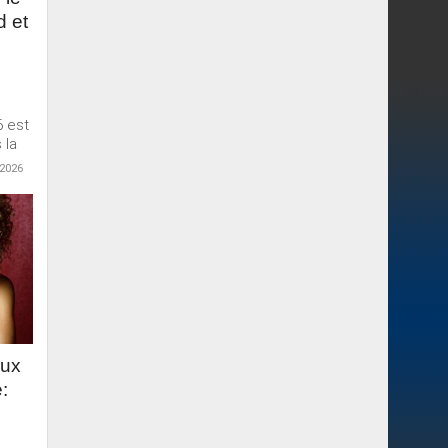
d et
6 est
 la
 2026
aux
: