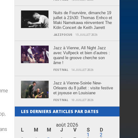
Nuits de Fourvière, dimanche 19
juillet à 21h30: Thomas Enhco et
Maki Namekawa réinventent The
Köln Concert de Keith Jarrett
JAZZFOCUS
15 JUILLET 2026
Jazz à Vienne, All Night Jazz
avec Vulfpeck et bien d’autres :
quand le groove cherche son
âme !
FESTIVAL
14 JUILLET 2026
Jazz à Vienne-Soirée New-
Orleans du 8 juillet : visite festive
omme
et joyeuse en Louisiane
FESTIVAL
10 JUILLET 2026
LES DERNIERS ARTICLES PAR DATES
op,
août 2026
dans
L
M
M
J
V
S
D
1
2