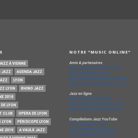
S
NOTRE “MUSIC ONLINE”
Amis & partenaires
JAZZ À VIENNE
https://groovesidestory.com/
 JAZZ
AGENDA JAZZ
http://lyon-music.com/
http://chrischarpenel.blogspot.fr
JAZZ
LYON
https://www.yvesdorison.net/q-r
ZZ LYON
RHINO JAZZ
Jazz en ligne
NE 2018
http://www.jazzradio.fr/
http://www.jazzmagazine.com/
 DE LYON
http://www.jazzavienne.com/
T CLUB
OPERA DE LYON
Compilations Jazz YouTube
E LYON
PÉRISCOPE LYON
The Very Best of Jazz
JAZZ COMPILATION 2014
NE 2019
A VAULX JAZZ
JAZZ COMPILATION 2013