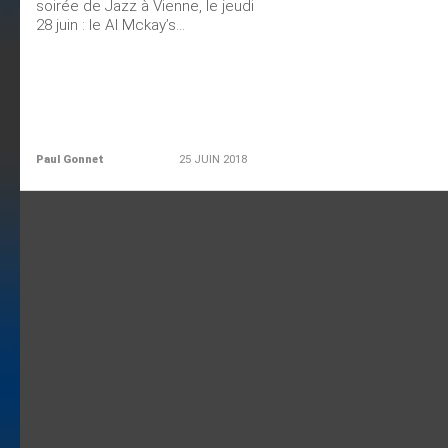
soirée de Jazz à Vienne, le jeudi
28 juin : le Al Mckay’s...
Paul Gonnet
25 JUIN 2018