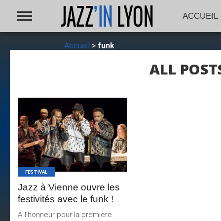
ACCUEIL
Accueil
>
funk
ALL POST
LIRE LA
SUITE
FESTIVAL
Jazz à Vienne ouvre les
festivités avec le funk !
A l’honneur pour la première