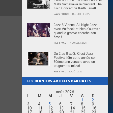
juillet à 21h30: Thomas Enhco et
Maki Namekawa réinventent The
Köln Concert de Keith Jarrett
JAZZFOCUS
15 JUILLET 2026
Jazz à Vienne, All Night Jazz
avec Vulfpeck et bien d’autres :
quand le groove cherche son
âme !
FESTIVAL
14 JUILLET 2026
Du 2 au 8 août, Crest Jazz
Festival fête cette année son
50ème anniversaire avec un
programme relevé
FESTIVAL
2 AOÛT 2026
LES DERNIERS ARTICLES PAR DATES
août 2026
L
M
M
J
V
S
D
1
2
3
4
5
6
7
8
9
10
11
12
13
14
15
16
17
18
19
20
21
22
23