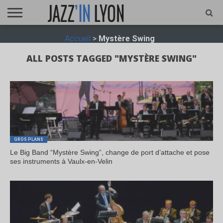
ACCUEIL
Accueil
>
Mystère Swing
FESTIVAL
VIDÉO
JAZZFOCUS
JAZZAGENDA
JAZZSHOP
ENTRETIEN
OPUS
JAZZ
ALL POSTS TAGGED "MYSTÈRE SWING"
GROS PLANS
Le Big Band “Mystère Swing”, change de port d’attache et pose
ses instruments à Vaulx-en-Velin