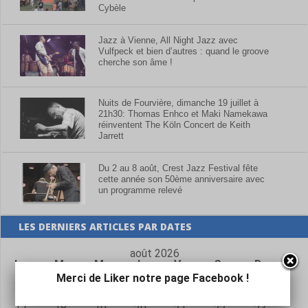
Cybèle
Jazz à Vienne, All Night Jazz avec
Vulfpeck et bien d’autres : quand le groove
cherche son âme !
Nuits de Fourvière, dimanche 19 juillet à
21h30: Thomas Enhco et Maki Namekawa
réinventent The Köln Concert de Keith
Jarrett
Du 2 au 8 août, Crest Jazz Festival fête
cette année son 50ème anniversaire avec
un programme relevé
LES DERNIERS ARTICLES PAR DATES
août 2026
L
M
M
J
V
S
D
1
2
Merci de Liker notre page Facebook !
3
4
5
6
7
8
9
10
11
12
13
14
15
16