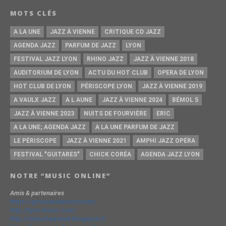
MOTS CLÉS
A LA UNE
JAZZ À VIENNE
CRITIQUE CD JAZZ
AGENDA JAZZ
PARFUM DE JAZZ
LYON
FESTIVAL JAZZ LYON
RHINO JAZZ
JAZZ À VIENNE 2018
AUDITORIUM DE LYON
ACTU DU HOT CLUB
OPERA DE LYON
HOT CLUB DE LYON
PÉRISCOPE LYON
JAZZ À VIENNE 2019
A VAULX JAZZ
A L AUNE
JAZZ À VIENNE 2024
BÉMOL 5
JAZZ À VIENNE 2023
NUITS DE FOURVIÈRE
ERIC
A LA UNE; AGENDA JAZZ
A LA UNE PARFUM DE JAZZ
LE PÉRISCOPE
JAZZ À VIENNE 2021
AMPHI JAZZ OPÉRA
FESTIVAL "GUITARES"
CHICK CORÉA
AGENDA JAZZ LYON
NOTRE “MUSIC ONLINE”
Amis & partenaires
https://groovesidestory.com/
http://lyon-music.com/
http://chrischarpenel.blogspot.fr