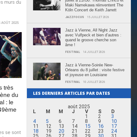
juillet à 21h30: Thomas Enhco et
es murs du
Maki Namekawa réinventent The
Köln Concert de Keith Jarrett
JAZZFOCUS
15 JUILLET 2026
5 AOÛT 2025
Jazz à Vienne, All Night Jazz
avec Vulfpeck et bien d’autres :
quand le groove cherche son
âme !
FESTIVAL
14 JUILLET 2026
Jazz à Vienne-Soirée New-
Orleans du 8 juillet : visite festive
et joyeuse en Louisiane
FESTIVAL
10 JUILLET 2026
s très
LES DERNIERS ARTICLES PAR DATES
cène du
l : le
août 2025
 49ème
L
M
M
J
V
S
D
1
2
3
4
5
6
7
8
9
10
11
12
13
14
15
16
17
18
19
20
21
22
23
24
ses se sont
25
26
27
28
29
30
31