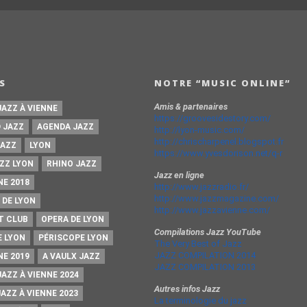
S
NOTRE “MUSIC ONLINE”
Amis & partenaires
JAZZ À VIENNE
https://groovesidestory.com/
 JAZZ
AGENDA JAZZ
http://lyon-music.com/
http://chrischarpenel.blogspot.fr
JAZZ
LYON
https://www.yvesdorison.net/q-r
ZZ LYON
RHINO JAZZ
Jazz en ligne
NE 2018
http://www.jazzradio.fr/
http://www.jazzmagazine.com/
 DE LYON
http://www.jazzavienne.com/
T CLUB
OPERA DE LYON
Compilations Jazz YouTube
E LYON
PÉRISCOPE LYON
The Very Best of Jazz
JAZZ COMPILATION 2014
NE 2019
A VAULX JAZZ
JAZZ COMPILATION 2013
JAZZ À VIENNE 2024
Autres infos Jazz
JAZZ À VIENNE 2023
La terminologie du jazz
URVIÈRE
ERIC
GENDA JAZZ