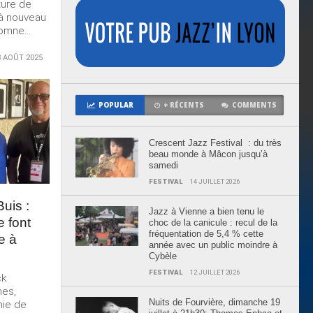
rture de
 à nouveau
omne...
8 AOÛT 2025
POPULAR
+ RÉCENTS
COMMENTS
Crescent Jazz Festival : du très
beau monde à Mâcon jusqu’à
samedi
FESTIVAL
14 JUILLET 2026
uis :
Jazz à Vienne a bien tenu le
e font
choc de la canicule : recul de la
fréquentation de 5,4 % cette
e à
année avec un public moindre à
Cybèle
FESTIVAL
12 JUILLET 2026
ck
hes,
Nuits de Fourvière, dimanche 19
ie de