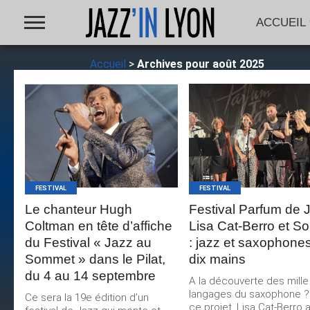
ACCUEIL
Accueil
>
Archives pour août 2025
LIRE LA
LIRE LA
SUITE
SUITE
FESTIVAL
FESTIVAL
Le chanteur Hugh
Festival Parfum de 
Coltman en tête d’affiche
Lisa Cat-Berro et So
du Festival « Jazz au
: jazz et saxophone
Sommet » dans le Pilat,
dix mains
du 4 au 14 septembre
A la découverte des mille
langages du saxophone ?
Ce sera la 19e édition d’un
ce projet, Lisa Cat-Berro a