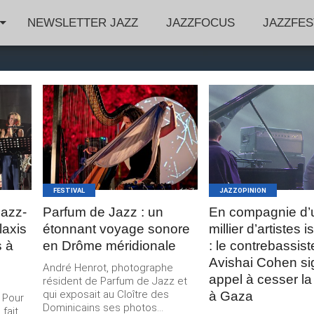
NEWSLETTER JAZZ
JAZZFOCUS
JAZZFES
LIRE LA
LIRE LA
SUITE
SUITE
FESTIVAL
JAZZOPINION
Jazz-
Parfum de Jazz : un
En compagnie d’
laxis
étonnant voyage sonore
millier d’artistes 
s à
en Drôme méridionale
: le contrebassist
Avishai Cohen si
André Henrot, photographe
appel à cesser la
résident de Parfum de Jazz et
qui exposait au Cloître des
à Gaza
 Pour
Dominicains ses photos...
 fait