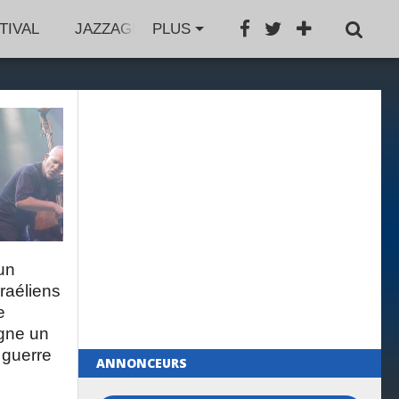
TIVAL
JAZZAGENDA
PLUS
JAZZBOOK
GROS PL
un
israéliens
e
gne un
 guerre
ANNONCEURS