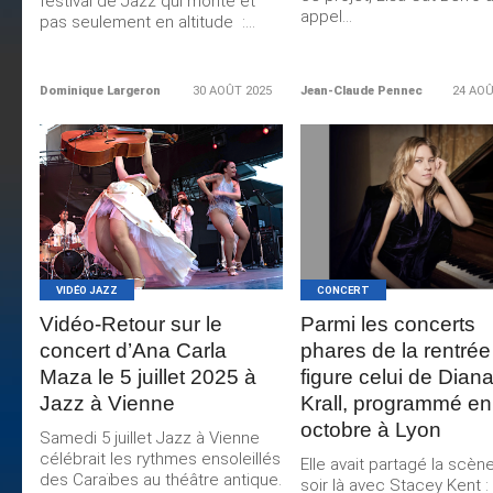
festival de Jazz qui monte et
appel...
pas seulement en altitude :...
Dominique Largeron
30 AOÛT 2025
Jean-Claude Pennec
24 AOÛ
LIRE LA
LIRE LA
SUITE
SUITE
VIDÉO JAZZ
CONCERT
Vidéo-Retour sur le
Parmi les concerts
concert d’Ana Carla
phares de la rentrée
Maza le 5 juillet 2025 à
figure celui de Dian
Jazz à Vienne
Krall, programmé en
octobre à Lyon
Samedi 5 juillet Jazz à Vienne
célébrait les rythmes ensoleillés
Elle avait partagé la scèn
des Caraïbes au théâtre antique.
soir là avec Stacey Kent : 