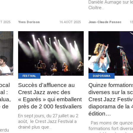
Danièle Aumage sur l
Cloître...
T 2025
Yves Dorison
16 AOÛT 2025
Jean-Claude Pennec
1
LIRE LA
LIRE LA
SUITE
SUITE
FESTIVAL
DIAPORAMA
ocal
Succès d’affluence au
Quinze formation
al :
Crest Jazz avec des
diverses sur la s
alua,
« Egarés » qui emballent
Crest Jazz Festiva
e de
près de 2 000 festivaliers
diaporama de la
édition…
En sept jours, du 27 juillet au 2
août, le Crest Jazz Festival a
Pas moins de quinze
drainé plus que...
formations fort diver
perdu