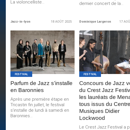
La violoncelliste...
dernier concert de la...
Jazz-in-lyon
18 AOÛT 2025
Dominique Largeron
17 AOÛ
LIRE LA
LIRE LA
SUITE
SUITE
FESTIVAL
FESTIVAL
Parfum de Jazz s’installe
Concours de Jazz v
en Baronnies
du Crest Jazz Festiv
les lauréats de Men
Après une première étape en
tous issus du Centr
Tricastin fin juillet, le festival
s’installe de lundi à samedi en
Musiques Didier
Baronnies...
Lockwood
Le Crest Jazz Festival a 