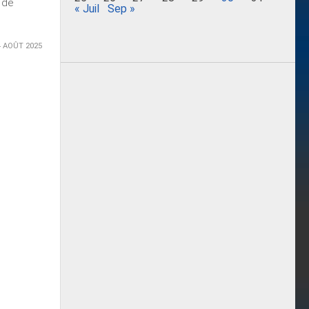
 de
« Juil
Sep »
4 AOÛT 2025