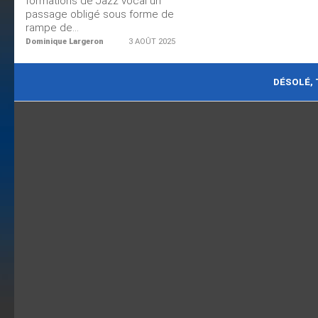
formations de Jazz vocal un
passage obligé sous forme de
rampe de...
Dominique Largeron
3 AOÛT 2025