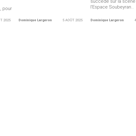
succédé sur la scène
l’Espace Soubeyran...
, pour
Merci de Liker notre page Facebook !
T 2025
Dominique Largeron
5 AOÛT 2025
Dominique Largeron