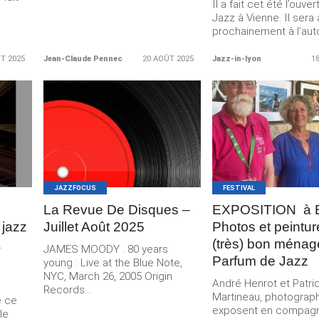
Il a fait cet été l’ouve
Jazz à Vienne. Il sera
prochainement à l’aut
T 2025
Jean-Claude Pennec
20 AOÛT 2025
Jazz-in-lyon
1
LIRE LA
LIRE LA
SUITE
SUITE
JAZZFOCUS
FESTIVAL
La Revue De Disques –
EXPOSITION à B
 jazz
Juillet Août 2025
Photos et peintur
a
(très) bon ménag
JAMES MOODY . 80 years
Parfum de Jazz
young : Live at the Blue Note,
NYC, March 26, 2005 Origin
André Henrot et Patri
Records...
Martineau, photograp
e ce
exposent en compagn
le