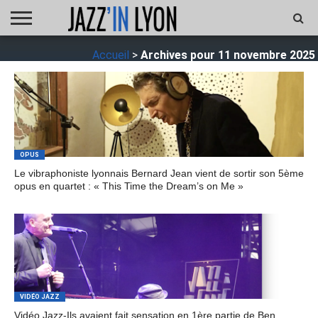
ACCUEIL
Accueil
>
Archives pour 11 novembre 2025
FESTIVAL
VIDÉO
JAZZFOCUS
JAZZAGENDA
JAZZSHOP
ENTRETIEN
OPUS
JAZZ
OPUS
Le vibraphoniste lyonnais Bernard Jean vient de sortir son 5ème
opus en quartet : « This Time the Dream’s on Me »
VIDÉO JAZZ
Vidéo Jazz-Ils avaient fait sensation en 1ère partie de Ben