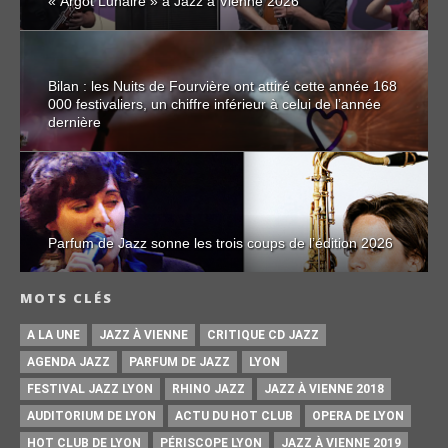
« Argot Lunaire » à Jazz à Vienne 2026
Bilan : les Nuits de Fourvière ont attiré cette année 168
000 festivaliers, un chiffre inférieur à celui de l’année
dernière
Parfum de Jazz sonne les trois coups de l’édition 2026
MOTS CLÉS
A LA UNE
JAZZ À VIENNE
CRITIQUE CD JAZZ
AGENDA JAZZ
PARFUM DE JAZZ
LYON
FESTIVAL JAZZ LYON
RHINO JAZZ
JAZZ À VIENNE 2018
AUDITORIUM DE LYON
ACTU DU HOT CLUB
OPERA DE LYON
HOT CLUB DE LYON
PÉRISCOPE LYON
JAZZ À VIENNE 2019