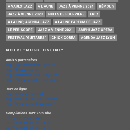
A VAULX JAZZ
A L AUNE
JAZZ À VIENNE 2024
BÉMOL 5
JAZZ À VIENNE 2023
NUITS DE FOURVIÈRE
ERIC
A LA UNE; AGENDA JAZZ
A LA UNE PARFUM DE JAZZ
LE PÉRISCOPE
JAZZ À VIENNE 2021
AMPHI JAZZ OPÉRA
FESTIVAL "GUITARES"
CHICK CORÉA
AGENDA JAZZ LYON
NOTRE “MUSIC ONLINE”
Amis & partenaires
https://groovesidestory.com/
http://lyon-music.com/
http://chrischarpenel.blogspot.fr
https://www.yvesdorison.net/q-r
Jazz en ligne
http://www.jazzradio.fr/
http://www.jazzmagazine.com/
http://www.jazzavienne.com/
Compilations Jazz YouTube
The Very Best of Jazz
JAZZ COMPILATION 2014
JAZZ COMPILATION 2013