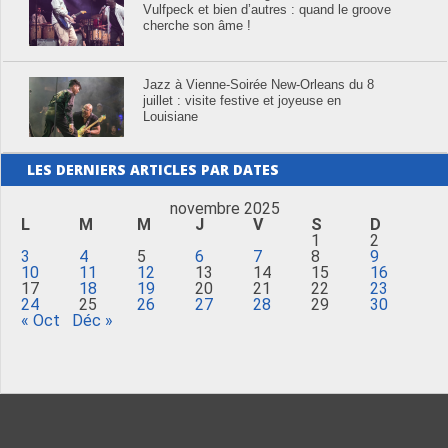
Vulfpeck et bien d’autres : quand le groove
cherche son âme !
Jazz à Vienne-Soirée New-Orleans du 8
juillet : visite festive et joyeuse en
Louisiane
LES DERNIERS ARTICLES PAR DATES
novembre 2025
L
M
M
J
V
S
D
1
2
3
4
5
6
7
8
9
10
11
12
13
14
15
16
17
18
19
20
21
22
23
24
25
26
27
28
29
30
« Oct
Déc »