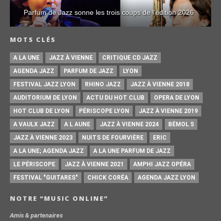
Parfum de Jazz sonne les trois coups de l’édition 2026
MOTS CLÉS
A LA UNE
JAZZ À VIENNE
CRITIQUE CD JAZZ
AGENDA JAZZ
PARFUM DE JAZZ
LYON
FESTIVAL JAZZ LYON
RHINO JAZZ
JAZZ À VIENNE 2018
AUDITORIUM DE LYON
ACTU DU HOT CLUB
OPERA DE LYON
HOT CLUB DE LYON
PÉRISCOPE LYON
JAZZ À VIENNE 2019
A VAULX JAZZ
A L AUNE
JAZZ À VIENNE 2024
BÉMOL 5
JAZZ À VIENNE 2023
NUITS DE FOURVIÈRE
ERIC
A LA UNE; AGENDA JAZZ
A LA UNE PARFUM DE JAZZ
LE PÉRISCOPE
JAZZ À VIENNE 2021
AMPHI JAZZ OPÉRA
FESTIVAL "GUITARES"
CHICK CORÉA
AGENDA JAZZ LYON
NOTRE “MUSIC ONLINE”
Amis & partenaires