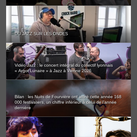
DU JAZZ SUR LES ONDES
Vidéo Jazz : le concert intégral du collectif lyonnais
« Argot Lunaire » à Jazz à Vienne 2026
Bilan : les Nuits de Fourvière ont attiré cette année 168
000 festivaliers, un chiffre inférieur à celui de l’année
dernière