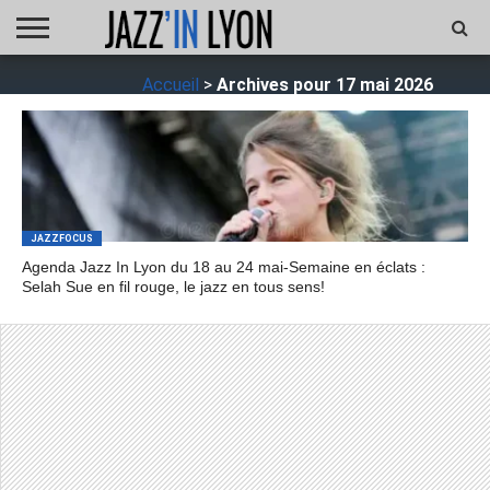
ACCUEIL
Accueil
>
Archives pour 17 mai 2026
FESTIVAL
VIDÉO
JAZZFOCUS
JAZZAGENDA
JAZZSHOP
ENTRETIEN
OPUS
JAZZ
JAZZFOCUS
Agenda Jazz In Lyon du 18 au 24 mai-Semaine en éclats :
Selah Sue en fil rouge, le jazz en tous sens!