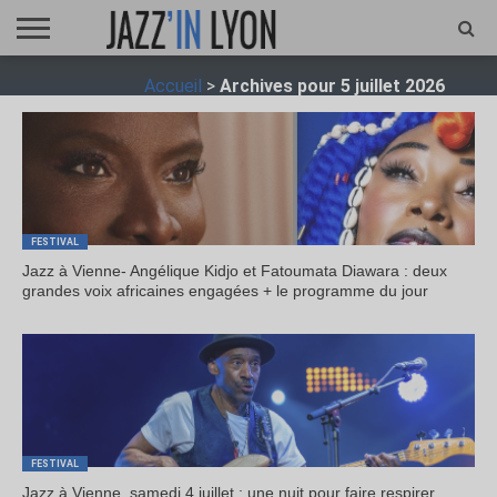
ACCUEIL
Accueil
>
Archives pour 5 juillet 2026
FESTIVAL
VIDÉO
JAZZFOCUS
JAZZAGENDA
JAZZSHOP
ENTRETIEN
OPUS
JAZZ
FESTIVAL
Jazz à Vienne- Angélique Kidjo et Fatoumata Diawara : deux
grandes voix africaines engagées + le programme du jour
FESTIVAL
Jazz à Vienne, samedi 4 juillet : une nuit pour faire respirer