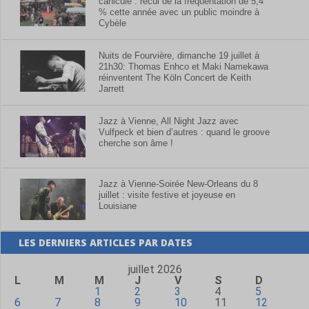
canicule : recul de la fréquentation de 5,4
% cette année avec un public moindre à
Cybèle
Nuits de Fourvière, dimanche 19 juillet à
21h30: Thomas Enhco et Maki Namekawa
réinventent The Köln Concert de Keith
Jarrett
Jazz à Vienne, All Night Jazz avec
Vulfpeck et bien d’autres : quand le groove
cherche son âme !
Jazz à Vienne-Soirée New-Orleans du 8
juillet : visite festive et joyeuse en
Louisiane
LES DERNIERS ARTICLES PAR DATES
juillet 2026
L
M
M
J
V
S
D
1
2
3
4
5
6
7
8
9
10
11
12