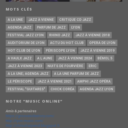
MOTS CLÉS
A LA UNE
JAZZ À VIENNE
CRITIQUE CD JAZZ
AGENDA JAZZ
PARFUM DE JAZZ
LYON
FESTIVAL JAZZ LYON
RHINO JAZZ
JAZZ À VIENNE 2018
AUDITORIUM DE LYON
ACTU DU HOT CLUB
OPERA DE LYON
HOT CLUB DE LYON
PÉRISCOPE LYON
JAZZ À VIENNE 2019
A VAULX JAZZ
A L AUNE
JAZZ À VIENNE 2024
BÉMOL 5
JAZZ À VIENNE 2023
NUITS DE FOURVIÈRE
ERIC
A LA UNE; AGENDA JAZZ
A LA UNE PARFUM DE JAZZ
LE PÉRISCOPE
JAZZ À VIENNE 2021
AMPHI JAZZ OPÉRA
FESTIVAL "GUITARES"
CHICK CORÉA
AGENDA JAZZ LYON
NOTRE “MUSIC ONLINE”
Amis & partenaires
https://groovesidestory.com/
http://lyon-music.com/
http://chrischarpenel.blogspot.fr