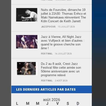
Nuits de Fourvière, dimanche 19
juillet à 21h30: Thomas Enhco et
Maki Namekawa réinventent The
Köln Concert de Keith Jarrett
JAZZFOCUS
15 JUILLET 2026
Jazz à Vienne, All Night Jazz
avec Vulfpeck et bien d’autres :
quand le groove cherche son
âme !
FESTIVAL
14 JUILLET 2026
Du 2 au 8 août, Crest Jazz
Festival fête cette année son
50ème anniversaire avec un
programme relevé
FESTIVAL
2 AOÛT 2026
LES DERNIERS ARTICLES PAR DATES
août 2026
L
M
M
J
V
S
D