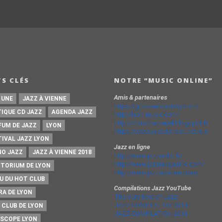
S CLÉS
NOTRE “MUSIC ONLINE”
Amis & partenaires
 UNE
JAZZ À VIENNE
https://groovesidestory.com/
TIQUE CD JAZZ
AGENDA JAZZ
http://lyon-music.com/
http://chrischarpenel.blogspot.fr
FUM DE JAZZ
LYON
https://www.yvesdorison.net/q-r
TIVAL JAZZ LYON
Jazz en ligne
NO JAZZ
JAZZ À VIENNE 2018
http://www.jazzradio.fr/
http://www.jazzmagazine.com/
ITORIUM DE LYON
http://www.jazzavienne.com/
U DU HOT CLUB
Compilations Jazz YouTube
RA DE LYON
The Very Best of Jazz
JAZZ COMPILATION 2014
 CLUB DE LYON
JAZZ COMPILATION 2013
ISCOPE LYON