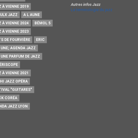
Autres infos Jazz
 À VIENNE 2019
La terminologie du jazz
AULX JAZZ
A L AUNE
 À VIENNE 2024
BÉMOL 5
 À VIENNE 2023
TS DE FOURVIÈRE
ERIC
A UNE; AGENDA JAZZ
A UNE PARFUM DE JAZZ
PÉRISCOPE
 À VIENNE 2021
HI JAZZ OPÉRA
TIVAL "GUITARES"
CK CORÉA
NDA JAZZ LYON