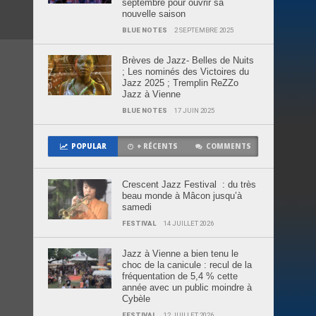
septembre pour ouvrir sa
nouvelle saison
BLUE NOTES
2 SEPTEMBRE 2025
Brèves de Jazz- Belles de Nuits
; Les nominés des Victoires du
Jazz 2025 ; Tremplin ReZZo
Jazz à Vienne
BLUE NOTES
17 JUIN 2025
POPULAR
+ RÉCENTS
COMMENTS
Crescent Jazz Festival : du très
beau monde à Mâcon jusqu’à
samedi
FESTIVAL
14 JUILLET 2026
Jazz à Vienne a bien tenu le
choc de la canicule : recul de la
fréquentation de 5,4 % cette
année avec un public moindre à
Cybèle
FESTIVAL
12 JUILLET 2026