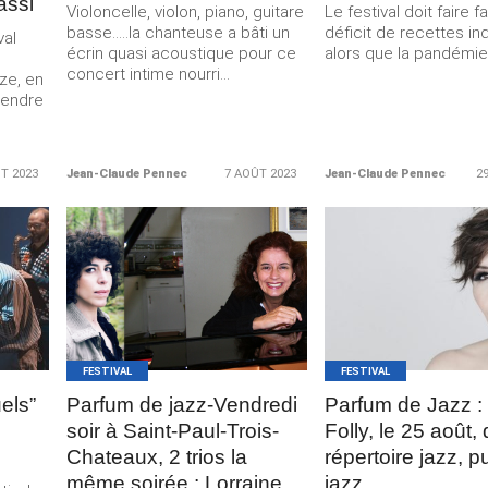
assi
Violoncelle, violon, piano, guitare
Le festival doit faire 
basse…..la chanteuse a bâti un
déficit de recettes in
val
écrin quasi acoustique pour ce
alors que la pandémie l
concert intime nourri...
ze, en
tendre
T 2023
Jean-Claude Pennec
7 AOÛT 2023
Jean-Claude Pennec
2
LIRE LA
LIRE LA
SUITE
SUITE
FESTIVAL
FESTIVAL
uels”
Parfum de jazz-Vendredi
Parfum de Jazz :
soir à Saint-Paul-Trois-
Folly, le 25 août,
Chateaux, 2 trios la
répertoire jazz, 
même soirée : Lorraine
jazz