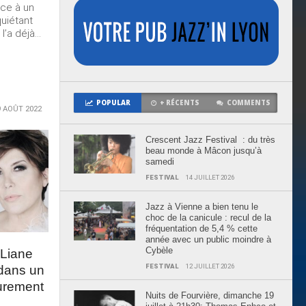
face à un
quiétant
’a déjà...
POPULAR
+ RÉCENTS
COMMENTS
9 AOÛT 2022
Crescent Jazz Festival : du très
beau monde à Mâcon jusqu’à
samedi
FESTIVAL
14 JUILLET 2026
Jazz à Vienne a bien tenu le
choc de la canicule : recul de la
fréquentation de 5,4 % cette
année avec un public moindre à
Cybèle
 Liane
FESTIVAL
12 JUILLET 2026
 dans un
purement
Nuits de Fourvière, dimanche 19