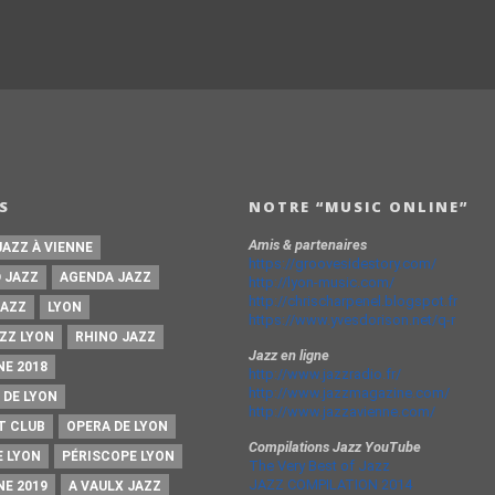
S
NOTRE “MUSIC ONLINE”
Amis & partenaires
JAZZ À VIENNE
https://groovesidestory.com/
 JAZZ
AGENDA JAZZ
http://lyon-music.com/
http://chrischarpenel.blogspot.fr
JAZZ
LYON
https://www.yvesdorison.net/q-r
ZZ LYON
RHINO JAZZ
Jazz en ligne
NE 2018
http://www.jazzradio.fr/
http://www.jazzmagazine.com/
 DE LYON
http://www.jazzavienne.com/
T CLUB
OPERA DE LYON
Compilations Jazz YouTube
E LYON
PÉRISCOPE LYON
The Very Best of Jazz
JAZZ COMPILATION 2014
NE 2019
A VAULX JAZZ