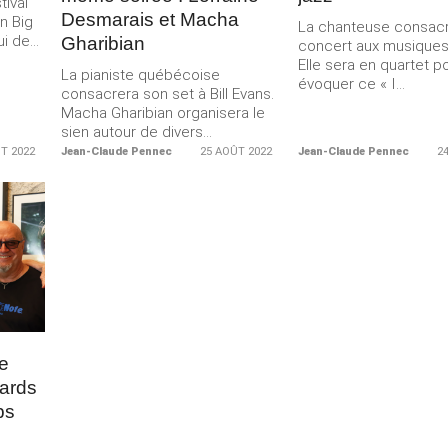
tival
Desmarais et Macha
n Big
La chanteuse consac
 de...
Gharibian
concert aux musiques
Elle sera en quartet p
La pianiste québécoise
évoquer ce « I...
consacrera son set à Bill Evans.
Macha Gharibian organisera le
sien autour de divers...
T 2022
Jean-Claude Pennec
25 AOÛT 2022
Jean-Claude Pennec
2
Merci de Liker notre page Facebook !
e
gards
ps