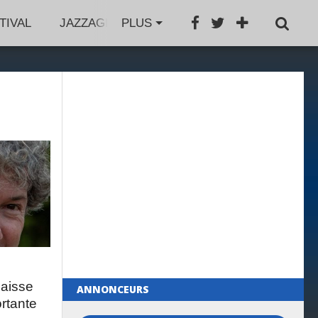
TIVAL
JAZZAGENDA
PLUS
JAZZBOOK
GROS PL
baisse
ANNONCEURS
rtante