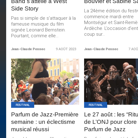
Band s’attelle à West
Bouvier et Sabine S
Side Story
La 24ème édition du festi
commence mardi entre
Pas si simple de s’attaquer à la
Montségur et Saint-Remè
fameuse musique du film
Ardèche. L’occasion d’en
signée Leonard Bernstein.
coup sur...
Pourtant, comme elle...
Jean-Claude Pennec
9 AOÛT 2023
Jean-Claude Pennec
7 AOÛ
LIRE LA
LIRE LA
SUITE
SUITE
FESTIVAL
FESTIVAL
Parfum de Jazz-Première
Le 27 août : les “Rit
semaine : un éclectisme
de L’ONJ pour clore
musical réussi
Parfum de Jazz