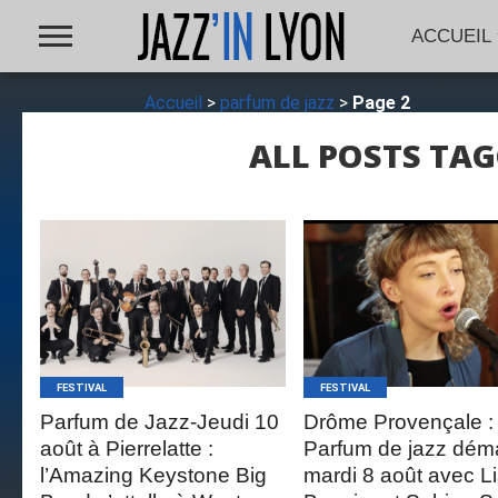
ACCUEIL
Accueil
>
parfum de jazz
>
Page 2
ALL POSTS TAG
LIRE LA
LIRE LA
SUITE
SUITE
FESTIVAL
FESTIVAL
Parfum de Jazz-Jeudi 10
Drôme Provençale :
août à Pierrelatte :
Parfum de jazz dém
l’Amazing Keystone Big
mardi 8 août avec L