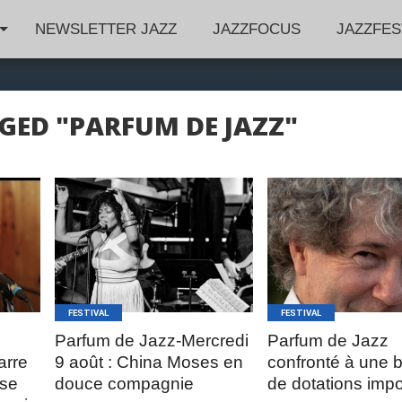
NEWSLETTER JAZZ
JAZZFOCUS
JAZZFES
GED "PARFUM DE JAZZ"
LIRE LA
LIRE LA
SUITE
SUITE
FESTIVAL
FESTIVAL
Parfum de Jazz-Mercredi
Parfum de Jazz
arre
9 août : China Moses en
confronté à une 
ise
douce compagnie
de dotations impo