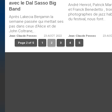
avec le Dal Sasso Big
André Henrot, Patrick Mar
Band
et Franck Benedetto , troi
photographes de jazz hab
Après Lakecia Benjamin la
du festival, nous font...
semaine passée qui mettait ses
pas dans ceux d’Alice et de
John Coltrane,...
Jean-Claude Pennec
23 AOÛT 2022
Jean-Claude Pennec
23 AOÛ
Page 2 of 5
1
2
3
4
5