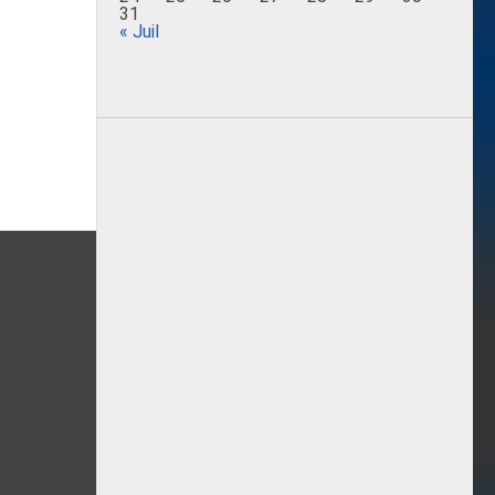
31
« Juil