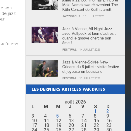
juillet à 21h30: Thomas Enhco et
Maki Namekawa réinventent The
re son
Köln Concert de Keith Jarrett
 de jazz.
JAZZFOCUS
15 JUILLET 2026
our
Jazz à Vienne, All Night Jazz
avec Vulfpeck et bien d’autres :
quand le groove cherche son
âme !
4 AOÛT 2022
FESTIVAL
14 JUILLET 2026
Jazz à Vienne-Soirée New-
Orleans du 8 juillet : visite festive
et joyeuse en Louisiane
FESTIVAL
10 JUILLET 2026
LES DERNIERS ARTICLES PAR DATES
août 2026
L
M
M
J
V
S
D
1
2
3
4
5
6
7
8
9
10
11
12
13
14
15
16
17
18
19
20
21
22
23
24
25
26
27
28
29
30