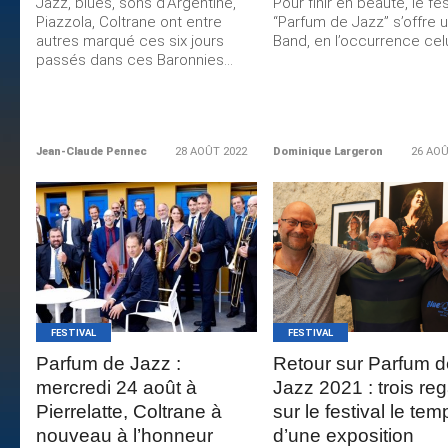
Jazz, blues, sons d’Argentine,
Pour finir en beauté, le fes
Piazzola, Coltrane ont entre
“Parfum de Jazz” s’offre u
autres marqué ces six jours
Band, en l’occurrence celui
passés dans ces Baronnies...
Jean-Claude Pennec
28 AOÛT 2022
Dominique Largeron
26 AOÛ
LIRE LA
LIRE LA
SUITE
SUITE
FESTIVAL
FESTIVAL
Parfum de Jazz :
Retour sur Parfum d
mercredi 24 août à
Jazz 2021 : trois re
Pierrelatte, Coltrane à
sur le festival le tem
nouveau à l’honneur
d’une exposition