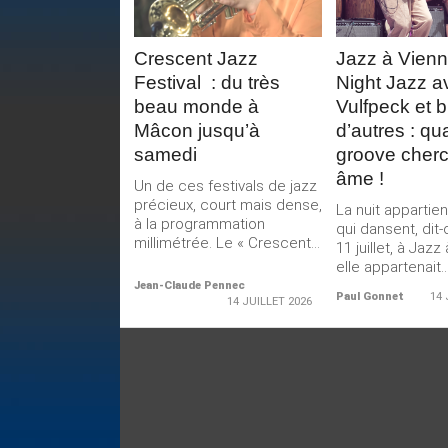
Crescent Jazz
Jazz à Vienne
Festival : du très
Night Jazz a
beau monde à
Vulfpeck et b
Mâcon jusqu’à
d’autres : qu
samedi
groove cher
âme !
Un de ces festivals de jazz
précieux, court mais dense,
La nuit appartie
à la programmation
qui dansent, dit
millimétrée. Le « Crescent...
11 juillet, à Jazz
elle appartenait..
Jean-Claude Pennec
Paul Gonnet
14 
14 JUILLET 2026