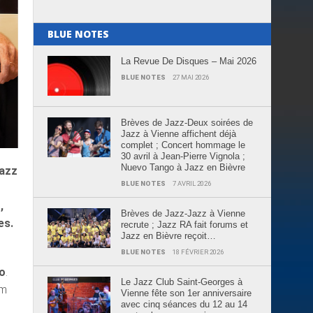
BLUE NOTES
La Revue De Disques – Mai 2026
BLUE NOTES
27 MAI 2026
Brèves de Jazz-Deux soirées de
Jazz à Vienne affichent déjà
complet ; Concert hommage le
30 avril à Jean-Pierre Vignola ;
Nuevo Tango à Jazz en Bièvre
jazz
BLUE NOTES
7 AVRIL 2026
,
Brèves de Jazz-Jazz à Vienne
es.
recrute ; Jazz RA fait forums et
Jazz en Bièvre reçoit…
BLUE NOTES
18 FÉVRIER 2026
to
.
Le Jazz Club Saint-Georges à
um
Vienne fête son 1er anniversaire
avec cinq séances du 12 au 14