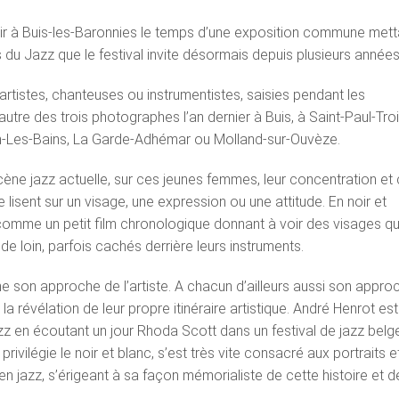
unir à Buis-les-Baronnies le temps d’une exposition commune mett
du Jazz que le festival invite désormais depuis plusieurs années
 artistes, chanteuses ou instrumentistes, saisies pendant les
’autre des trois photographes l’an dernier à Buis, à Saint-Paul-Tro
-Les-Bains, La Garde-Adhémar ou Molland-sur-Ouvèze.
scène jazz actuelle, sur ces jeunes femmes, leur concentration et
e lisent sur un visage, une expression ou une attitude. En noir et
comme un petit film chronologique donnant à voir des visages qu
e loin, parfois cachés derrière leurs instruments.
 son approche de l’artiste. A chacun d’ailleurs aussi son appro
la révélation de leur propre itinéraire artistique. André Henrot est
zz en écoutant un jour Rhoda Scott dans un festival de jazz belg
privilégie le noir et blanc, s’est très vite consacré aux portraits e
en jazz, s’érigeant à sa façon mémorialiste de cette histoire et d