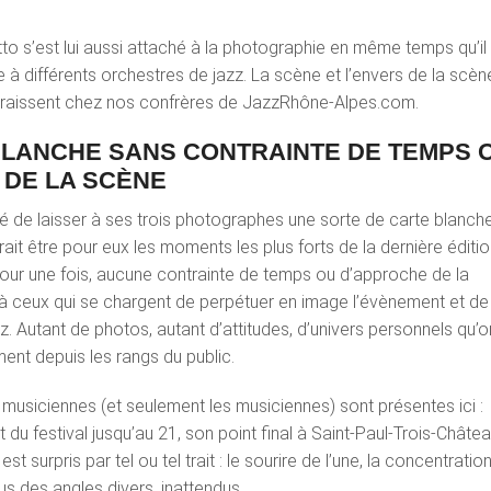
to s’est lui aussi attaché à la photographie en même temps qu’il
à différents orchestres de jazz. La scène et l’envers de la scène
raissent chez nos confrères de JazzRhône-Alpes.com.
BLANCHE SANS CONTRAINTE DE TEMPS 
 DE LA SCÈNE
té de laisser à ses trois photographes une sorte de carte blanch
rait être pour eux les moments les plus forts de la dernière éditi
our une fois, aucune contrainte de temps ou d’approche de la
à ceux qui se chargent de perpétuer en image l’évènement et de
jazz. Autant de photos, autant d’attitudes, d’univers personnels qu’o
ent depuis les rangs du public.
 musiciennes (et seulement les musiciennes) sont présentes ici :
 du festival jusqu’au 21, son point final à Saint-Paul-Trois-Châtea
est surpris par tel ou tel trait : le sourire de l’une, la concentratio
us des angles divers, inattendus.