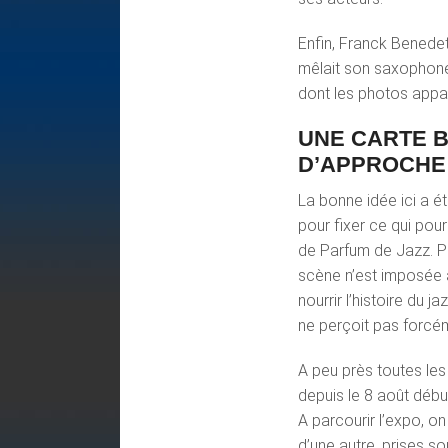
Enfin, Franck Benedet
mêlait son saxophone 
dont les photos appa
UNE CARTE 
D’APPROCHE
La bonne idée ici a é
pour fixer ce qui pour
de Parfum de Jazz. P
scène n’est imposée 
nourrir l’histoire du 
ne perçoit pas forcém
A peu près toutes les
depuis le 8 août début
A parcourir l’expo, on 
d’une autre, prises so