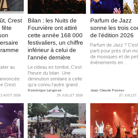
ût, Crest
Bilan : les Nuits de
Parfum de Jazz
 fête
Fourvière ont attiré
sonne les trois c
son
cette année 168 000
de l’édition 2026
ersaire
festivaliers, un chiffre
Parfum de Jazz ? C’es
gramme
inférieur à celui de
parti pour près d’un m
de musiques et de pet
l’année dernière
évènements en...
ater au
Le rideau es tombé, C’est
l’heure du bilan. Une
annoncée :
diminution similaire à celle
me Crest
qu’a connu l’autre grand...
Dominique Largeron
Jean-Claude Pennec
2 AOÛT 2026
29 JUILLET 2026
27 JUILLET
LA
LIRE LA
LIRE LA
E
SUITE
SUITE