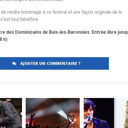
 de rendre hommage à ce festival et une façon originale de le
 c’est tout bénéfice.
tre des Dominicains de Buis-les-Baronnies. Entrée libre jusq
8 h)
Merci de Liker notre page Facebook !
AJOUTER UN COMMENTAIRE ?
LA
LIRE LA
LIRE LA
E
SUITE
SUITE