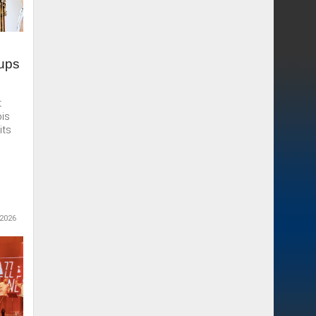
oups
t
ois
its
 2026