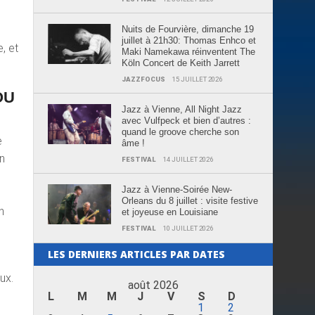
Nuits de Fourvière, dimanche 19
juillet à 21h30: Thomas Enhco et
, et
Maki Namekawa réinventent The
Köln Concert de Keith Jarrett
JAZZFOCUS
15 JUILLET 2026
OU
Jazz à Vienne, All Night Jazz
avec Vulfpeck et bien d’autres :
quand le groove cherche son
e
âme !
on
FESTIVAL
14 JUILLET 2026
Jazz à Vienne-Soirée New-
Orleans du 8 juillet : visite festive
n
et joyeuse en Louisiane
FESTIVAL
10 JUILLET 2026
LES DERNIERS ARTICLES PAR DATES
ux.
août 2026
n
L
M
M
J
V
S
D
1
2