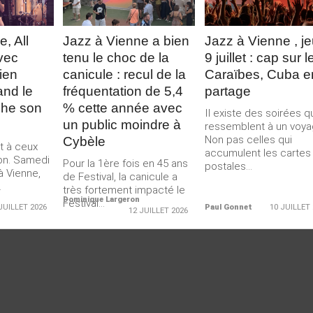
, All
Jazz à Vienne a bien
Jazz à Vienne , je
vec
tenu le choc de la
9 juillet : cap sur l
ien
canicule : recul de la
Caraïbes, Cuba e
and le
fréquentation de 5,4
partage
che son
% cette année avec
Il existe des soirées q
un public moindre à
ressemblent à un voya
Non pas celles qui
Cybèle
nt à ceux
accumulent les cartes
-on. Samedi
Pour la 1ère fois en 45 ans
postales...
 à Vienne,
de Festival, la canicule a
.
très fortement impacté le
Dominique Largeron
Festival...
JUILLET 2026
Paul Gonnet
10 JUILLET
12 JUILLET 2026