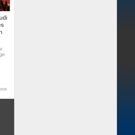
udi
es
n
ui
ge.
 2026