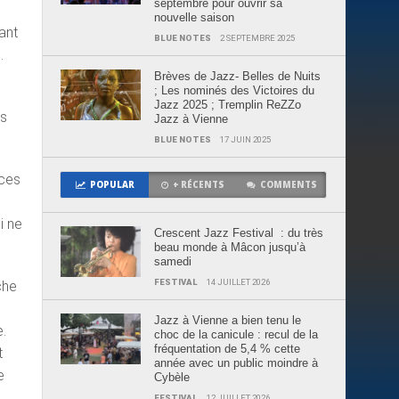
septembre pour ouvrir sa
nouvelle saison
ant
BLUE NOTES
2 SEPTEMBRE 2025
.
Brèves de Jazz- Belles de Nuits
; Les nominés des Victoires du
Jazz 2025 ; Tremplin ReZZo
is
Jazz à Vienne
BLUE NOTES
17 JUIN 2025
 ces
POPULAR
+ RÉCENTS
COMMENTS
i ne
Crescent Jazz Festival : du très
beau monde à Mâcon jusqu’à
samedi
FESTIVAL
14 JUILLET 2026
che
Jazz à Vienne a bien tenu le
e.
choc de la canicule : recul de la
fréquentation de 5,4 % cette
t
année avec un public moindre à
e
Cybèle
FESTIVAL
12 JUILLET 2026