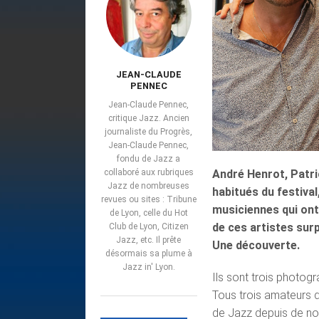
JEAN-CLAUDE
PENNEC
Jean-Claude Pennec,
critique Jazz. Ancien
journaliste du Progrès,
Jean-Claude Pennec,
fondu de Jazz a
collaboré aux rubriques
André Henrot, Patri
Jazz de nombreuses
habitués du festiva
revues ou sites : Tribune
musiciennes qui ont 
de Lyon, celle du Hot
de ces artistes surp
Club de Lyon, Citizen
Jazz, etc. Il prête
Une découverte.
désormais sa plume à
Jazz in' Lyon.
Ils sont trois photog
Tous trois amateurs d
de Jazz depuis de n