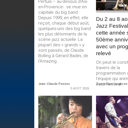
Pertuis – au-dessus d’Aix-
en-Provence- se mue en
capitale du big band.
Depuis 1999, en effet, elle
Du 2 au 8 ao
reçoit, chaque début août,
Jazz Festival
quelques-uns des big band
cette année 
les plus détonnants de la
50ème anniv
scène jazz actuelle. La
plupart des « grands » y
avec un pro
sont passés, de Claude
relevé
Bolling à Gérard Badini, de
l’Amazing...
On peut le const
travers de la
programmation 
l’équipe qui ani
Jazz Festival...
Jean-Claude Pennec
Dominique Largeron
5 AOÛT 2026
LIRE LA
LIRE 
SUITE
SUIT