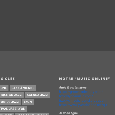
S CLÉS
NOTRE “MUSIC ONLINE”
Amis & partenaires
 UNE
JAZZ À VIENNE
https://groovesidestory.com/
TIQUE CD JAZZ
AGENDA JAZZ
http://lyon-music.com/
http://chrischarpenel.blogspot.fr
FUM DE JAZZ
LYON
https://www.yvesdorison.net/q-r
TIVAL JAZZ LYON
Jazz en ligne