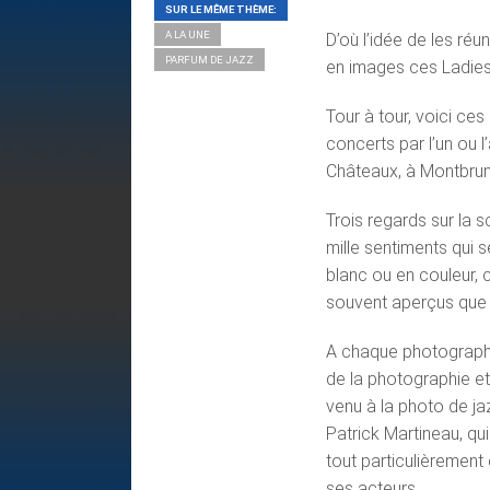
SUR LE MÊME THÈME:
A LA UNE
D’où l’idée de les ré
PARFUM DE JAZZ
en images ces Ladies 
Tour à tour, voici ces
concerts par l’un ou l
Châteaux, à Montbrun
Trois regards sur la 
mille sentiments qui s
blanc ou en couleur, 
souvent aperçus que d
A chaque photographe
de la photographie et 
venu à la photo de ja
Patrick Martineau, qui 
tout particulièrement 
ses acteurs.