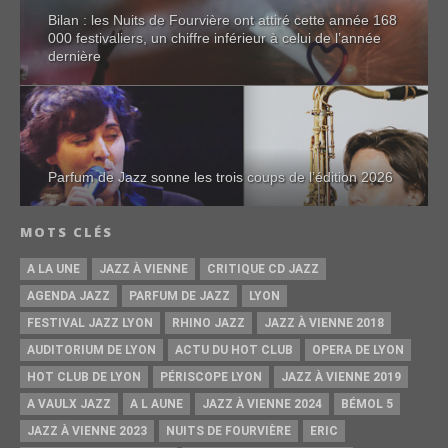
Bilan : les Nuits de Fourvière ont attiré cette année 168
000 festivaliers, un chiffre inférieur à celui de l’année
dernière
Parfum de Jazz sonne les trois coups de l’édition 2026
MOTS CLÉS
A LA UNE
JAZZ À VIENNE
CRITIQUE CD JAZZ
AGENDA JAZZ
PARFUM DE JAZZ
LYON
FESTIVAL JAZZ LYON
RHINO JAZZ
JAZZ À VIENNE 2018
AUDITORIUM DE LYON
ACTU DU HOT CLUB
OPERA DE LYON
HOT CLUB DE LYON
PÉRISCOPE LYON
JAZZ À VIENNE 2019
A VAULX JAZZ
A L AUNE
JAZZ À VIENNE 2024
BÉMOL 5
JAZZ À VIENNE 2023
NUITS DE FOURVIÈRE
ERIC