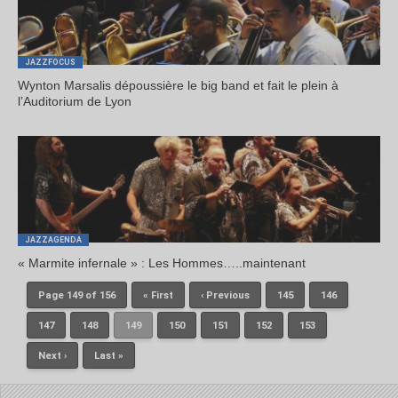
JAZZFOCUS
Wynton Marsalis dépoussière le big band et fait le plein à
l’Auditorium de Lyon
JAZZAGENDA
« Marmite infernale » : Les Hommes…..maintenant
Page 149 of 156
« First
‹ Previous
145
146
147
148
149
150
151
152
153
Next ›
Last »