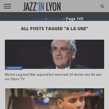
ACCUEIL
Accueil
>
A la Une
>
Page 149
FESTIVAL
VIDÉO
JAZZFOCUS
JAZZAGENDA
JAZZSHOP
ENTRETIEN
OPUS
JAZZ
ALL POSTS TAGGED "A LA UNE"
JAZZFOCUS
Michel Legrand fête aujourd’hui mercredi 24 février ses 84 ans
sur Djazz TV