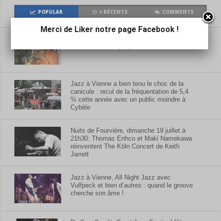
POPULAR
+ RÉCENTS
COMMENTS
Merci de Liker notre page Facebook !
Crescent Jazz Festival : du très beau
monde à Mâcon jusqu’à samedi
Jazz à Vienne a bien tenu le choc de la
canicule : recul de la fréquentation de 5,4
% cette année avec un public moindre à
Cybèle
Nuits de Fourvière, dimanche 19 juillet à
21h30: Thomas Enhco et Maki Namekawa
réinventent The Köln Concert de Keith
Jarrett
Jazz à Vienne, All Night Jazz avec
Vulfpeck et bien d’autres : quand le groove
cherche son âme !