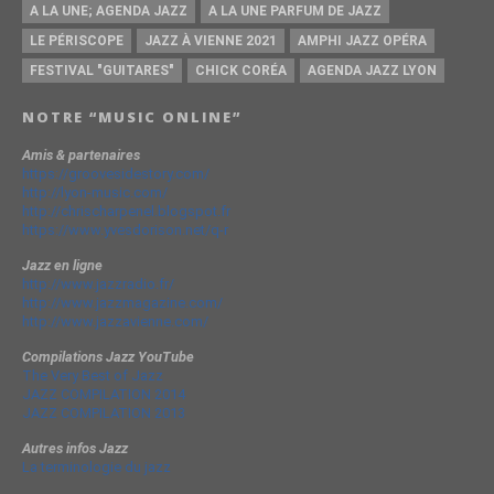
A LA UNE; AGENDA JAZZ
A LA UNE PARFUM DE JAZZ
LE PÉRISCOPE
JAZZ À VIENNE 2021
AMPHI JAZZ OPÉRA
FESTIVAL "GUITARES"
CHICK CORÉA
AGENDA JAZZ LYON
NOTRE “MUSIC ONLINE”
Amis & partenaires
https://groovesidestory.com/
http://lyon-music.com/
http://chrischarpenel.blogspot.fr
https://www.yvesdorison.net/q-r
Jazz en ligne
http://www.jazzradio.fr/
http://www.jazzmagazine.com/
http://www.jazzavienne.com/
Compilations Jazz YouTube
The Very Best of Jazz
JAZZ COMPILATION 2014
JAZZ COMPILATION 2013
Autres infos Jazz
La terminologie du jazz