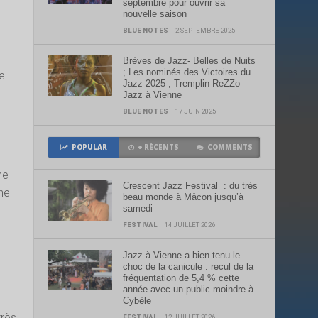
septembre pour ouvrir sa
nouvelle saison
BLUE NOTES
2 SEPTEMBRE 2025
Brèves de Jazz- Belles de Nuits
; Les nominés des Victoires du
e.
Jazz 2025 ; Tremplin ReZZo
Jazz à Vienne
e
BLUE NOTES
17 JUIN 2025
POPULAR
+ RÉCENTS
COMMENTS
ne
Crescent Jazz Festival : du très
ne
beau monde à Mâcon jusqu’à
samedi
FESTIVAL
14 JUILLET 2026
Jazz à Vienne a bien tenu le
choc de la canicule : recul de la
fréquentation de 5,4 % cette
année avec un public moindre à
Cybèle
très
FESTIVAL
12 JUILLET 2026