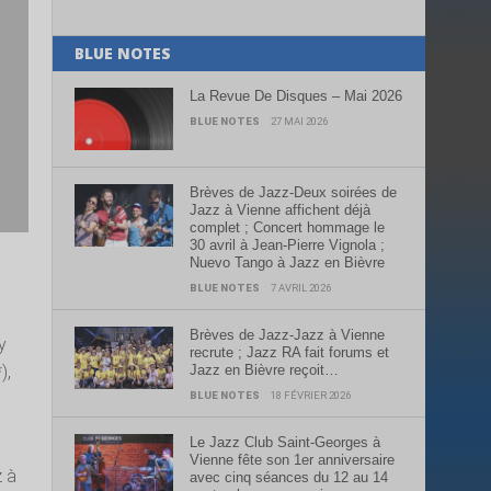
BLUE NOTES
La Revue De Disques – Mai 2026
BLUE NOTES
27 MAI 2026
Brèves de Jazz-Deux soirées de
Jazz à Vienne affichent déjà
complet ; Concert hommage le
30 avril à Jean-Pierre Vignola ;
Nuevo Tango à Jazz en Bièvre
BLUE NOTES
7 AVRIL 2026
Brèves de Jazz-Jazz à Vienne
y
recrute ; Jazz RA fait forums et
Jazz en Bièvre reçoit…
),
BLUE NOTES
18 FÉVRIER 2026
Le Jazz Club Saint-Georges à
Vienne fête son 1er anniversaire
z à
avec cinq séances du 12 au 14