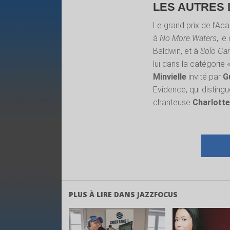
LES AUTRES
Le grand prix de l’Ac
à
No More Waters
, l
Baldwin, et à
Solo G
lui dans la catégorie «
Minvielle
invité par
Gu
Evidence, qui disting
chanteuse
Charlott
PLUS À LIRE DANS JAZZFOCUS