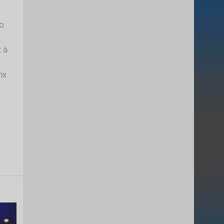
uo
t à
rix