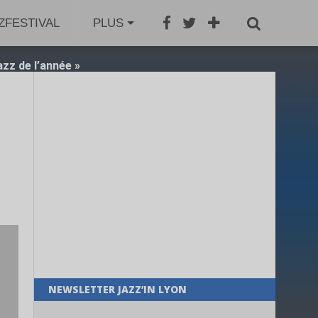
ZFESTIVAL
JAZZAGENDA
PLUS
JAZZBOOK
GRO
azz de l’année »
NEWSLETTER JAZZ’IN LYON