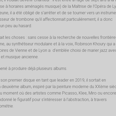
se à horaires aménagés musique) de la Maîtrise de l’Opéra de L
une, il a été obligé de s’arrêter et de se tourner vers un instrume
seur de trombone qu’il affectionnait particulièrement, il a donc
, un peu au hasard.
fait les choses : sans cesse à la recherche de nouvelles frontière
e, au synthétiseur modulaire et à la voix, Robinson Khoury qui a
ires de Vienne et de Lyon a
d’emblée choisi de marier jazz ave
 et musique ancienne.
mené à produire déjà plusieurs albums.
son premier disque en tant que leader en 2019, il sortait en
 deuxième album, inspiré par la peinture moderne du XXème siè
au moment où des artistes comme Picasso, Klee, Miro ou encor
onné le figuratif pour s’intéresser à l’abstraction, à travers
éométrie.