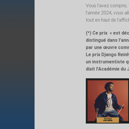
Vous l’avez compris, 
l’année 2024, vous a
tout en haut de l’aff
(*) Ce prix
« est déc
distingué dans l’an
par une œuvre comme
Le prix Django Reinh
un instrumentiste qui
dixit l’Académie du 