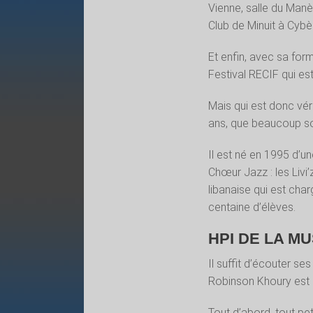
Vienne, salle du Manèg
Club de Minuit à Cybèl
Et enfin, avec sa for
Festival RECIF qui es
Mais qui est donc vér
ans, que beaucoup son
Il est né
en 1995 d’une
Chœur Jazz : les Livi’z
libanaise qui est cha
centaine d’élèves.
HPI DE LA M
Il suffit d’écouter ses
Robinson Khoury est 
Tout d’abord, tout peti