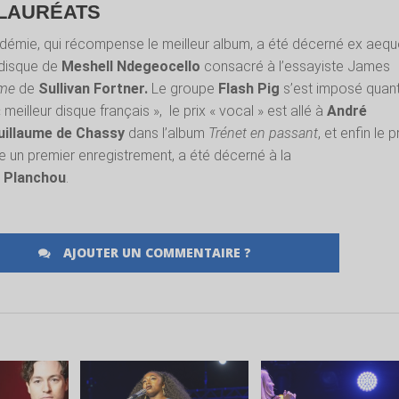
 LAURÉATS
adémie, qui récompense le meilleur album, a été décerné ex aeq
e disque de
Meshell Ndegeocello
consacré à l’essayiste James
ame
de
Sullivan Fortner.
Le groupe
Flash Pig
s’est imposé quan
 meilleur disque français », le prix « vocal » est allé à
André
illaume de Chassy
dans l’album
Trénet en passant
, et enfin le p
ue un premier enregistrement, a été décerné à la
e Planchou
.
AJOUTER UN COMMENTAIRE ?