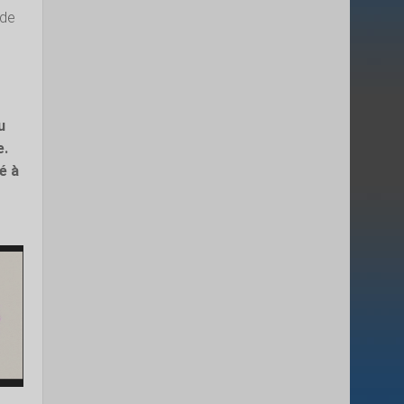
 de
u
e.
é à