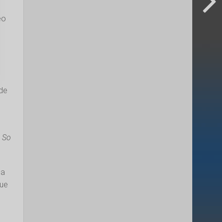
éo
 de
m
So
la
gue