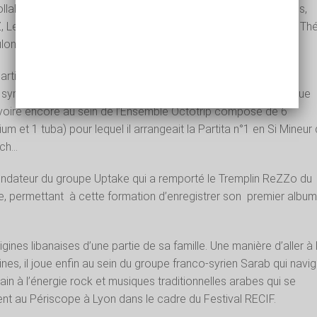
laboré, parmi lesquels figurent les plus grands :
Quincy Jones,
, Leïla Martial, Ibrahim Maalouf, Natacha Atlas, Marcus Miller, Th
ulondre …
participer au projet
L’Odyssée
du Sacre du Tympan, dans le
e symphonique de jazz Metropole Orkest (Pays-Bas) en tant que
 voire encore au sein de l’Ensemble Octotrip composé de 6
 et 1 tuba) pour lequel il arrangeait la Partita n°1 en Si Mineur
ach…
ondateur du groupe Uptake qui a remporté le Tremplin ReZZo du
e, permettant à cette formation d’enregistrer son
premier albu
.
rigines libanaises d’une partie de sa famille. Une manière d’aller à 
nes, il joue enfin au sein du groupe franco-syrien Sarab qui navi
in à l’énergie rock et musiques traditionnelles arabes qui se
nt au Périscope à Lyon dans le cadre du Festival RECIF.