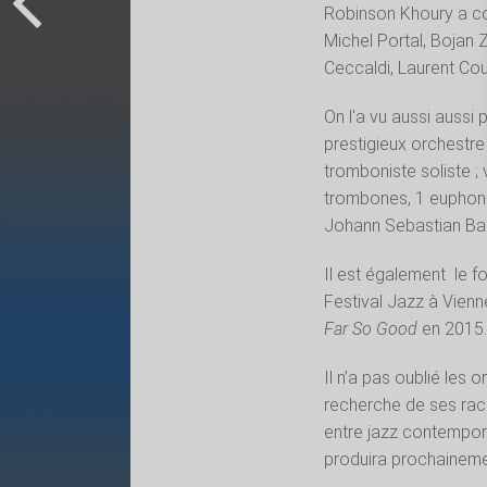
Robinson Khoury a col
Michel Portal, Bojan Z
Ceccaldi, Laurent Co
On l’a vu aussi aussi 
prestigieux orchestr
tromboniste soliste ;
trombones, 1 euphonium
Johann Sebastian B
Il est également
le f
Festival Jazz à Vienn
Far So Good
en 2015
Il n’a pas oublié les o
recherche de ses raci
entre jazz contempora
produira prochaineme