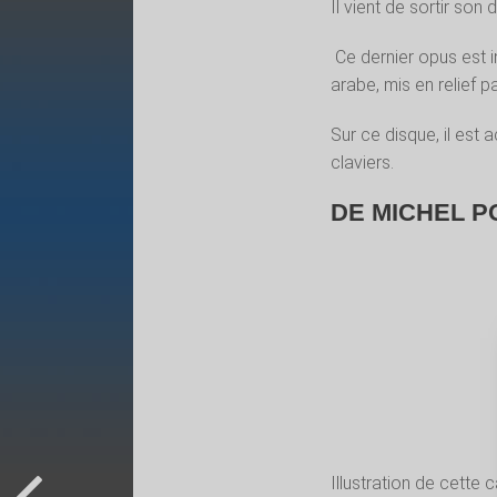
Il vient de sortir son
Ce dernier opus est 
arabe, mis en relief p
Sur ce disque, il es
claviers.
DE MICHEL P
Illustration de cette