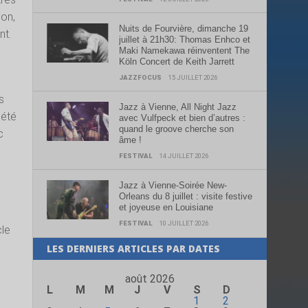
yon,
Nuits de Fourvière, dimanche 19
nt.
juillet à 21h30: Thomas Enhco et
Maki Namekawa réinventent The
Köln Concert de Keith Jarrett
JAZZFOCUS
15 JUILLET 2026
s
Jazz à Vienne, All Night Jazz
 été
avec Vulfpeck et bien d’autres :
quand le groove cherche son
c
âme !
FESTIVAL
14 JUILLET 2026
Jazz à Vienne-Soirée New-
Orleans du 8 juillet : visite festive
et joyeuse en Louisiane
FESTIVAL
10 JUILLET 2026
cle
e
LES DERNIERS ARTICLES PAR DATES
août 2026
L
M
M
J
V
S
D
1
2