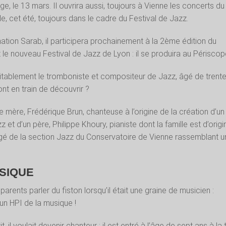
e, le 13 mars. Il ouvrira aussi, toujours à Vienne les concerts du
e, cet été, toujours dans le cadre du Festival de Jazz.
mation Sarab, il participera prochainement à la 2ème édition du
t le nouveau Festival de Jazz de Lyon : il se produira au Périscop
itablement le tromboniste et compositeur de Jazz, âgé de trent
t en train de découvrir ?
 mère, Frédérique Brun, chanteuse à l’origine de la création d’un
z et d’un père, Philippe Khoury, pianiste dont la famille est d’origi
rgé de la section Jazz du Conservatoire de Vienne rassemblant u
USIQUE
 parents parler du fiston lorsqu’il était une graine de musicien :
un HPI de la musique !
t, il voulait devenir chanteur : il est entré à l’âge de sept ans à la 