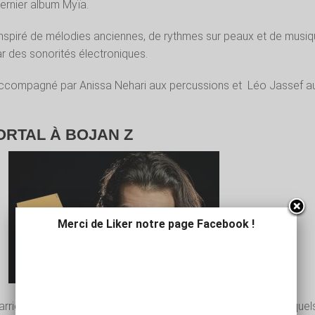
 dernier album Myïa.
inspiré de mélodies anciennes, de rythmes sur peaux et de musi
ar des sonorités électroniques.
t accompagné par Anissa Nehari aux percussions et
Léo Jassef a
ORTAL À BOJAN Z
Merci de Liker notre page Facebook !
 carrière météorique, la liste des musiciens de renom avec lesquel