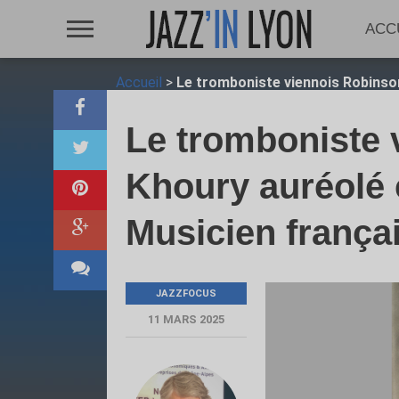
ACC
Accueil
>
Le tromboniste viennois Robinson 
Le tromboniste 
Khoury auréolé c
Musicien françai
JAZZFOCUS
11 MARS 2025