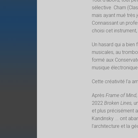
sélective
Cham (Clas
mais ayant mué très je
Connaissant un profes
choisi cet instrument
Un hasard qui a bien 
musicales, au trombon
formé aux Conservato
musique électronique
Cette créativité l’a a
Après
Frame of Mind,
2022
Broken Lines,
un
et plus précisément 
Kandinsky …. ont aband
l’architecture et la g