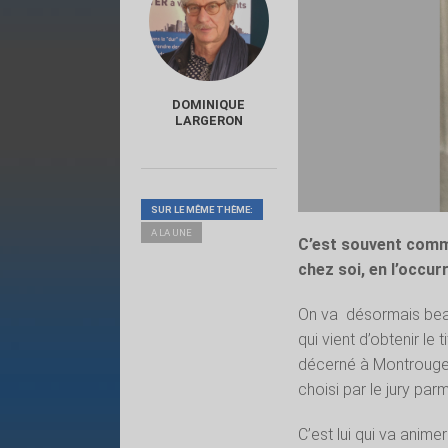
DOMINIQUE
LARGERON
SUR LE MÊME THÈME:
A LA UNE
C’est souvent comme
chez soi, en l’occur
On va
désormais bea
qui vient d’obtenir le
décerné à Montrouge, 
choisi par le jury par
C’est lui qui va anim