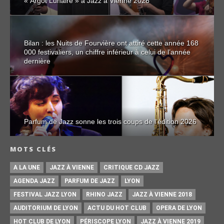
« Argot Lunaire » à Jazz à Vienne 2026
Bilan : les Nuits de Fourvière ont attiré cette année 168
000 festivaliers, un chiffre inférieur à celui de l’année
dernière
Parfum de Jazz sonne les trois coups de l’édition 2026
MOTS CLÉS
A LA UNE
JAZZ À VIENNE
CRITIQUE CD JAZZ
AGENDA JAZZ
PARFUM DE JAZZ
LYON
FESTIVAL JAZZ LYON
RHINO JAZZ
JAZZ À VIENNE 2018
AUDITORIUM DE LYON
ACTU DU HOT CLUB
OPERA DE LYON
HOT CLUB DE LYON
PÉRISCOPE LYON
JAZZ À VIENNE 2019