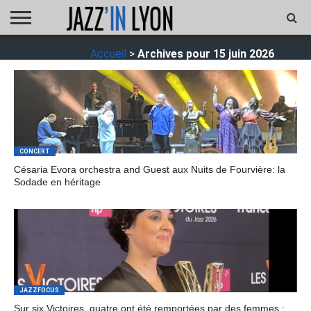
ACCUEIL
Accueil
>
Archives pour 15 juin 2026
FESTIVAL
VIDÉO
JAZZFOCUS
JAZZAGENDA
JAZZSHOP
ENTRETIEN
OPUS
JAZZ
CONCERT
Césaria Evora orchestra and Guest aux Nuits de Fourvière: la
Sodade en héritage
JAZZFOCUS
Sur six Victoires, quatre ont été remportées par des femmes :