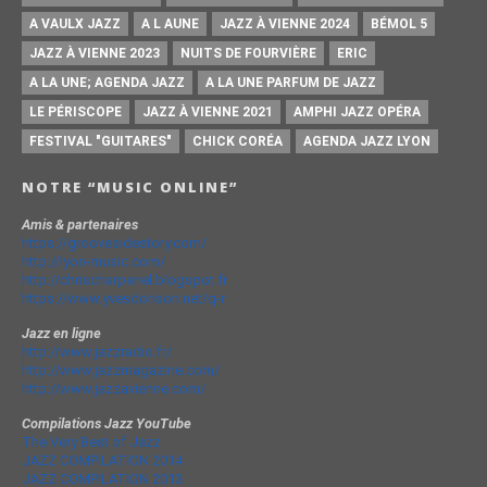
A VAULX JAZZ
A L AUNE
JAZZ À VIENNE 2024
BÉMOL 5
JAZZ À VIENNE 2023
NUITS DE FOURVIÈRE
ERIC
A LA UNE; AGENDA JAZZ
A LA UNE PARFUM DE JAZZ
LE PÉRISCOPE
JAZZ À VIENNE 2021
AMPHI JAZZ OPÉRA
FESTIVAL "GUITARES"
CHICK CORÉA
AGENDA JAZZ LYON
NOTRE “MUSIC ONLINE”
Amis & partenaires
https://groovesidestory.com/
http://lyon-music.com/
http://chrischarpenel.blogspot.fr
https://www.yvesdorison.net/q-r
Jazz en ligne
http://www.jazzradio.fr/
http://www.jazzmagazine.com/
http://www.jazzavienne.com/
Compilations Jazz YouTube
The Very Best of Jazz
JAZZ COMPILATION 2014
JAZZ COMPILATION 2013