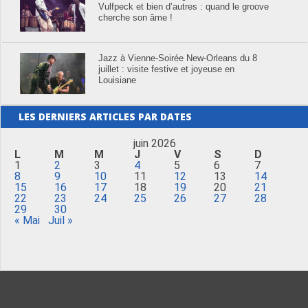
Vulfpeck et bien d’autres : quand le groove
cherche son âme !
Jazz à Vienne-Soirée New-Orleans du 8
juillet : visite festive et joyeuse en
Louisiane
LES DERNIERS ARTICLES PAR DATES
juin 2026
L
M
M
J
V
S
D
1
2
3
4
5
6
7
8
9
10
11
12
13
14
15
16
17
18
19
20
21
22
23
24
25
26
27
28
29
30
« Mai
Juil »