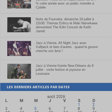
% cette année avec un public moindre à
Cybèle
Nuits de Fourvière, dimanche 19 juillet à
21h30: Thomas Enhco et Maki Namekawa
réinventent The Köln Concert de Keith
Jarrett
Jazz à Vienne, All Night Jazz avec
Vulfpeck et bien d’autres : quand le groove
cherche son âme !
Jazz à Vienne-Soirée New-Orleans du 8
juillet : visite festive et joyeuse en
Louisiane
LES DERNIERS ARTICLES PAR DATES
août 2026
L
M
M
J
V
S
D
1
2
3
4
5
6
7
8
9