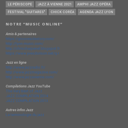
LE PÉRISCOPE
JAZZ À VIENNE 2021
AMPHI JAZZ OPÉRA
FESTIVAL "GUITARES"
CHICK CORÉA
AGENDA JAZZ LYON
NOTRE “MUSIC ONLINE”
Amis & partenaires
https://groovesidestory.com/
http://lyon-music.com/
http://chrischarpenel.blogspot.fr
https://www.yvesdorison.net/q-r
Jazz en ligne
http://www.jazzradio.fr/
http://www.jazzmagazine.com/
http://www.jazzavienne.com/
Compilations Jazz YouTube
The Very Best of Jazz
JAZZ COMPILATION 2014
JAZZ COMPILATION 2013
Autres infos Jazz
La terminologie du jazz