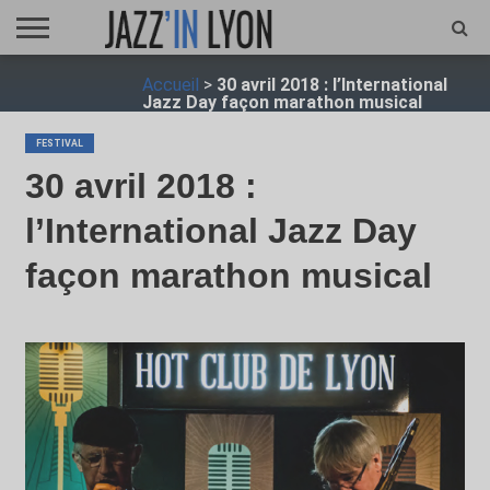
ACCUEIL
Accueil
>
30 avril 2018 : l’International
FESTIVAL
VIDÉO
JAZZFOCUS
JAZZAGENDA
JAZZSHOP
ENTRETIEN
OPUS
Jazz Day façon marathon musical
JAZZ
FESTIVAL
30 avril 2018 :
l’International Jazz Day
façon marathon musical