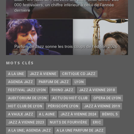
000 festivaliers, un chiffre inférieur à celui de l’année
dernière
Parfum de Jazz sonne les trois coups de l’édition 2026
MOTS CLÉS
A LA UNE
JAZZ À VIENNE
CRITIQUE CD JAZZ
AGENDA JAZZ
PARFUM DE JAZZ
LYON
FESTIVAL JAZZ LYON
RHINO JAZZ
JAZZ À VIENNE 2018
AUDITORIUM DE LYON
ACTU DU HOT CLUB
OPERA DE LYON
HOT CLUB DE LYON
PÉRISCOPE LYON
JAZZ À VIENNE 2019
A VAULX JAZZ
A L AUNE
JAZZ À VIENNE 2024
BÉMOL 5
JAZZ À VIENNE 2023
NUITS DE FOURVIÈRE
ERIC
A LA UNE; AGENDA JAZZ
A LA UNE PARFUM DE JAZZ