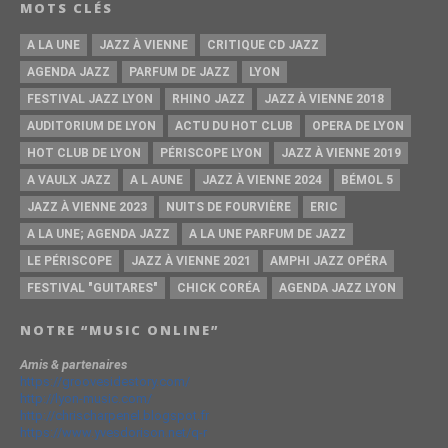
MOTS CLÉS
A LA UNE
JAZZ À VIENNE
CRITIQUE CD JAZZ
AGENDA JAZZ
PARFUM DE JAZZ
LYON
FESTIVAL JAZZ LYON
RHINO JAZZ
JAZZ À VIENNE 2018
AUDITORIUM DE LYON
ACTU DU HOT CLUB
OPERA DE LYON
HOT CLUB DE LYON
PÉRISCOPE LYON
JAZZ À VIENNE 2019
A VAULX JAZZ
A L AUNE
JAZZ À VIENNE 2024
BÉMOL 5
JAZZ À VIENNE 2023
NUITS DE FOURVIÈRE
ERIC
A LA UNE; AGENDA JAZZ
A LA UNE PARFUM DE JAZZ
LE PÉRISCOPE
JAZZ À VIENNE 2021
AMPHI JAZZ OPÉRA
FESTIVAL "GUITARES"
CHICK CORÉA
AGENDA JAZZ LYON
NOTRE “MUSIC ONLINE”
Amis & partenaires
https://groovesidestory.com/
http://lyon-music.com/
http://chrischarpenel.blogspot.fr
https://www.yvesdorison.net/q-r