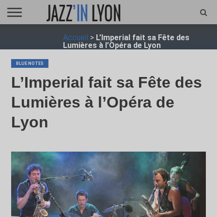
ACCUEIL
Accueil
>
L’Imperial fait sa Fête des
FESTIVAL
VIDÉO
JAZZFOCUS
JAZZAGENDA
JAZZSHOP
ENTRETIEN
OPUS
Lumières à l’Opéra de Lyon
JAZZ
BLUE NOTES
L’Imperial fait sa Fête des
Lumières à l’Opéra de
Lyon