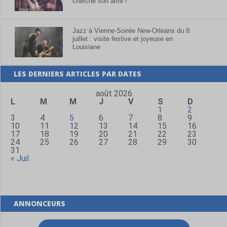
cherche son âme !
Jazz à Vienne-Soirée New-Orleans du 8
juillet : visite festive et joyeuse en
Louisiane
LES DERNIERS ARTICLES PAR DATES
août 2026
L
M
M
J
V
S
D
1
2
3
4
5
6
7
8
9
10
11
12
13
14
15
16
17
18
19
20
21
22
23
24
25
26
27
28
29
30
31
« Juil
ANNONCEURS