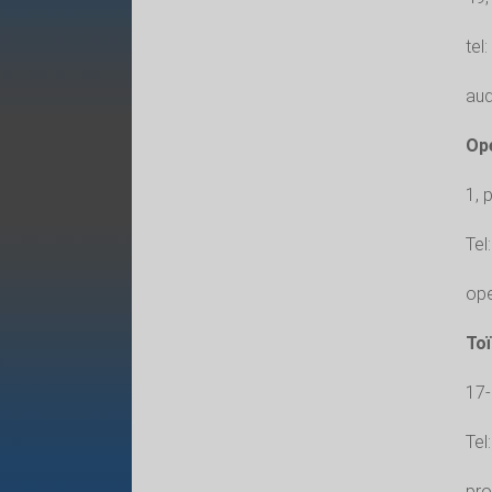
tel
aud
Op
1, 
Tel
ope
Toï
17-
Tel
pro