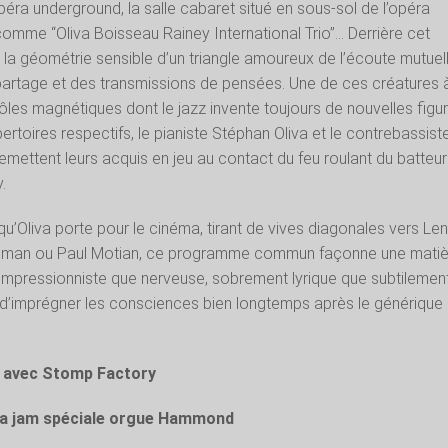
Opéra underground, la salle cabaret situé en sous-sol de l’opéra
 comme “Oliva Boisseau Rainey International Trio”… Derrière cet
a géométrie sensible d’un triangle amoureux de l’écoute mutuell
partage et des transmissions de pensées. Une de ces créatures 
pôles magnétiques dont le jazz invente toujours de nouvelles figur
ertoires respectifs, le pianiste Stéphan Oliva et le contrebassist
mettent leurs acquis en jeu au contact du feu roulant du batteur
.
qu’Oliva porte pour le cinéma, tirant de vives diagonales vers Len
oleman ou Paul Motian, ce programme commun façonne une matiè
mpressionniste que nerveuse, sobrement lyrique que subtilemen
e d’imprégner les consciences bien longtemps après le générique
w avec Stomp Factory
 La jam spéciale orgue Hammond