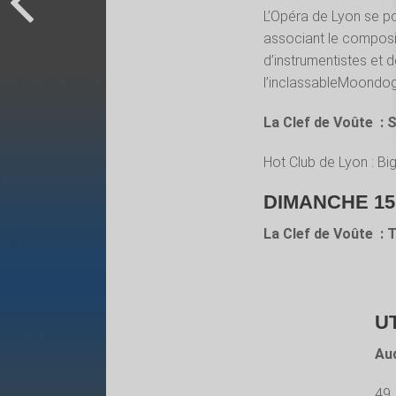
L’Opéra de Lyon se po
associant le composi
d’instrumentistes et d
l’inclassableMoondog
La Clef de Voûte : 
Hot Club de Lyon : Bi
DIMANCHE 15 
La Clef de Voûte : 
U
Aud
49,