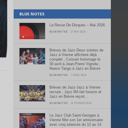
BLUE NOTES
La Revue De Disques – Mai 2026
BLUE NOTES
27 MAI 2026
Brèves de Jazz-Deux soirées de
Jazz à Vienne affichent déjà
complet ; Concert hommage le
30 avril à Jean-Pierre Vignola ;
Nuevo Tango à Jazz en Bièvre
BLUE NOTES
7 AVRIL 2026
Brèves de Jazz-Jazz à Vienne
recrute ; Jazz RA fait forums et
Jazz en Bièvre reçoit…
BLUE NOTES
18 FÉVRIER 2026
Le Jazz Club Saint-Georges à
Vienne fête son 1er anniversaire
avec cinq séances du 12 au 14