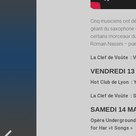
Cinq musiciens ont d
géant du saxophone e
certains morceaux du 
Romain Nassini – pian
La Clef de Voûte : 
VENDREDI 13 
Hot Club de Lyon : 
La Clef de Voûte : 
SAMEDI 14 MA
Opéra Underground 
for Har »t Songs »