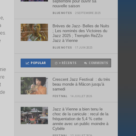
septembre pour ouvrir sa
nouvelle saison
BLUE NOTES
2 SEPTEMBRE 2025
e,
à
Brèves de Jazz- Belles de Nuits
; Les nominés des Victoires du
es.
Jazz 2025 ; Tremplin ReZZo
e
Jazz à Vienne
BLUE NOTES
17 JUIN 2025
POPULAR
+ RÉCENTS
COMMENTS
nie
re
Crescent Jazz Festival : du très
t
beau monde à Mâcon jusqu’à
samedi
 de
FESTIVAL
14 JUILLET 2026
Jazz à Vienne a bien tenu le
choc de la canicule : recul de la
fréquentation de 5,4 % cette
année avec un public moindre à
Cybèle
FESTIVAL
12 JUILLET 2026