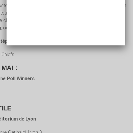
ste à la croisée du savant et du populaire, avec une création
teur Gavin Bryars au duo Midget! et à un bel ensemble
e choristes. Plus une relecture de l’album le plus pop de
, où l’on retrouve notamment Bertrand Belin…
Stéphane Vincenza Trio
g Chiefs
MAI :
The Poll Winners
TILE
itorium de Lyon
 rue Garibaldi, Lyon 3