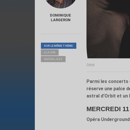
DOMINIQUE
LARGERON
SUR LE MÊME THÈME:
A LA UNE
AGENDA JAZZ
Orbit
Parmi les concerts 
réserve une palce d
astral d’Orbit et 
MERCREDI 11 M
Opéra Underground :