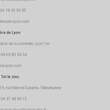
: 04 78 95 95 95
itorium-lyon.com
éra de Lyon
place de la comédie, Lyon 1er.
: 04 69 85 54 54
ra-lyon.com
 Toï le zinc
19, rue Marcel Dutartre, Villeurbanne
: 04 37 48 90 15
grammation@toitoilezinc.fr