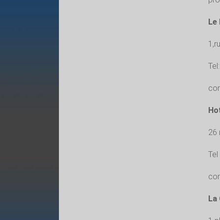
Le 
1,r
Tel
con
Hot
26 
Tel
con
La 