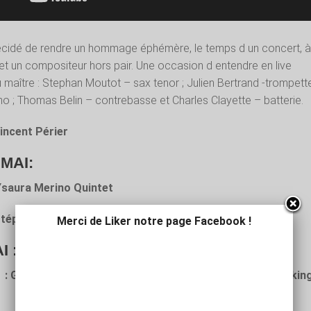
écidé de rendre un hommage éphémère, le temps d un concert, à
t un compositeur hors pair. Une occasion d entendre en live
maître : Stephan Moutot – sax tenor ; Julien Bertrand -trompette
o ; Thomas Belin – contrebasse et Charles Clayette – batterie.
Vincent Périer
MAI:
Ysaura Merino Quintet
Stéphane Vincenza Trio
Merci de Liker notre page Facebook !
I :
: Gavin Bryars & Midget ! + Hommage à Moondog « Lookin