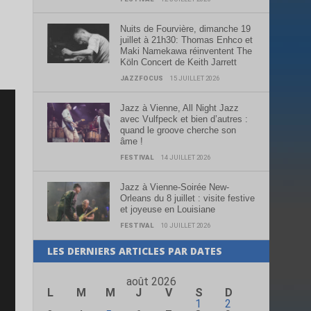
Nuits de Fourvière, dimanche 19
juillet à 21h30: Thomas Enhco et
Maki Namekawa réinventent The
Köln Concert de Keith Jarrett
JAZZFOCUS
15 JUILLET 2026
Jazz à Vienne, All Night Jazz
avec Vulfpeck et bien d’autres :
quand le groove cherche son
âme !
FESTIVAL
14 JUILLET 2026
Jazz à Vienne-Soirée New-
Orleans du 8 juillet : visite festive
et joyeuse en Louisiane
FESTIVAL
10 JUILLET 2026
LES DERNIERS ARTICLES PAR DATES
août 2026
L
M
M
J
V
S
D
1
2