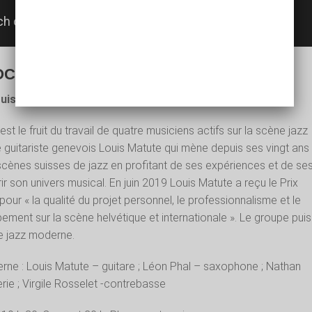
 OCTOBRE
uis Matute Quartet au Hot Club de Lyon
st le fruit du travail de quatre musiciens actifs sur la scène jazz
 guitariste genevois Louis Matute qui mène depuis ses vingt ans
 scènes suisses de jazz en profitant de ses expériences et de se
r son univers musical. En juin 2019 Louis Matute a reçu le Prix
pour « la qualité du projet personnel, le professionnalisme et le
ement sur la scène helvétique et internationale ». Le groupe pui
le jazz moderne.
rne : Louis Matute – guitare ; Léon Phal – saxophone ; Nathan
ie ; Virgile Rosselet -contrebasse