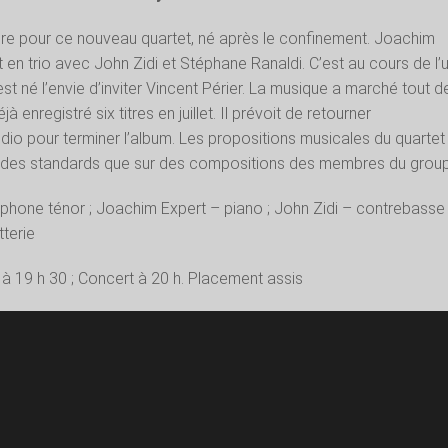
ière pour ce nouveau quartet, né après le confinement. Joachim
t en trio avec John Zidi et Stéphane Ranaldi. C’est au cours de l’
st né l’envie d’inviter Vincent Périer. La musique a marché tout d
jà enregistré six titres en juillet. Il prévoit de retourner
io pour terminer l’album. Les propositions musicales du quartet
r des standards que sur des compositions des membres du grou
phone ténor ; Joachim Expert – piano ; John Zidi – contrebasse 
terie
à 19 h 30 ; Concert à 20 h. Placement assis