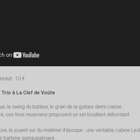
 réduit : 10 €
Trio à La Clef de Voûte
e, le swing du batteur, le grain de la guitare demi-caisse…
re, ces trois musiciens proposent un set bouillant débordant
re, ils jouent sur du matériel d’époque : une véritable cabine Lesl
e batterie quinquagénaire…