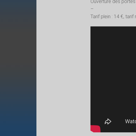
Ouverture des portes
–
Tarif plein : 14 €, tarif