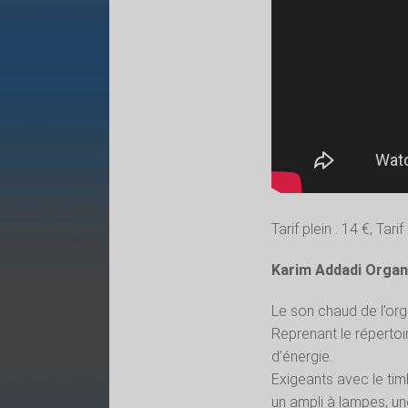
Tarif plein : 14 €, Tarif
Karim Addadi Organ 
Le son chaud de l’orgu
Reprenant le répertoi
d’énergie.
Exigeants avec le timb
un ampli à lampes, un