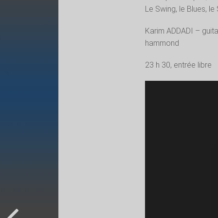
Le Swing, le Blues, le
Karim ADDADI – guita
hammond
23 h 30, entrée libre