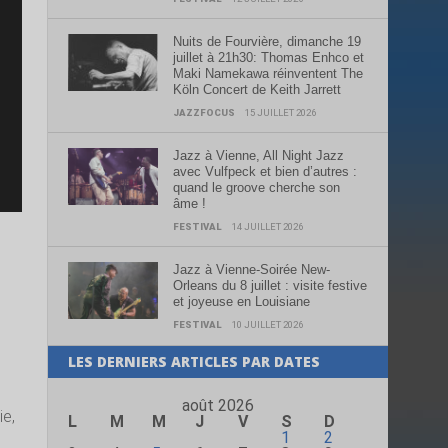
Nuits de Fourvière, dimanche 19
juillet à 21h30: Thomas Enhco et
Maki Namekawa réinventent The
Köln Concert de Keith Jarrett
JAZZFOCUS
15 JUILLET 2026
Jazz à Vienne, All Night Jazz
avec Vulfpeck et bien d’autres :
quand le groove cherche son
âme !
FESTIVAL
14 JUILLET 2026
Jazz à Vienne-Soirée New-
Orleans du 8 juillet : visite festive
et joyeuse en Louisiane
FESTIVAL
10 JUILLET 2026
LES DERNIERS ARTICLES PAR DATES
août 2026
ie,
L
M
M
J
V
S
D
1
2