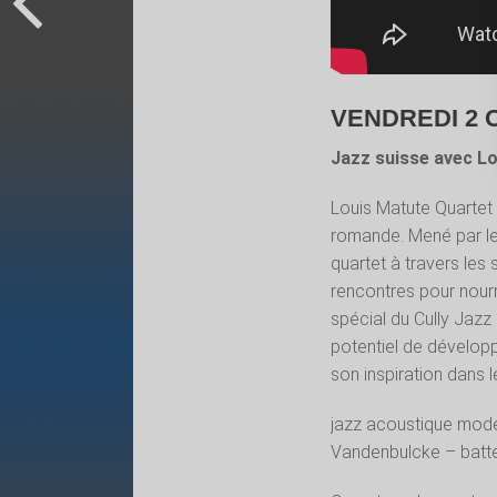
VENDREDI 2
Jazz suisse avec Lo
Louis Matute Quartet e
romande. Mené par le
quartet à travers les
rencontres pour nourri
spécial du Cully Jazz 
potentiel de développ
son inspiration dans 
jazz acoustique mode
Vandenbulcke – batter