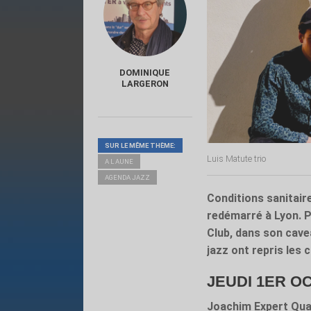
DOMINIQUE
LARGERON
SUR LE MÊME THÈME:
Luis Matute trio
A L AUNE
AGENDA JAZZ
Conditions sanitaire
redémarré à Lyon. Po
Club, dans son cavea
jazz ont repris les 
JEUDI 1ER O
Joachim Expert Qua