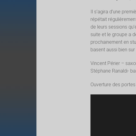
Il s’agira d’une prem
répétait régulièremen
de leurs sessions qu’e
suite et le groupe a dé
prochainement en stud
basent aussi bien su
Vincent Périer – saxo
Stéphane Ranaldi- bat
Ouverture des portes 