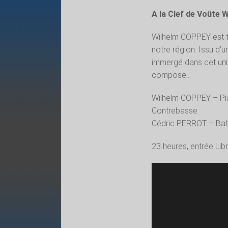
A la Clef de Voûte 
Wilhelm COPPEY est to
notre région. Issu d’u
immergé dans cet univ
compose…
Wilhelm COPPEY – Pi
Contrebasse
Cédric PERROT – Bat
23 heures, entrée Lib