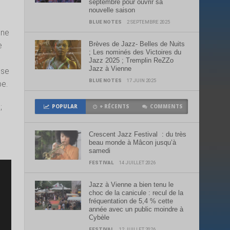
septembre pour ouvrir sa
nouvelle saison
BLUE NOTES
2 SEPTEMBRE 2025
une
Brèves de Jazz- Belles de Nuits
e
; Les nominés des Victoires du
Jazz 2025 ; Tremplin ReZZo
Jazz à Vienne
 se
BLUE NOTES
17 JUIN 2025
pe.
;
POPULAR
+ RÉCENTS
COMMENTS
Crescent Jazz Festival : du très
beau monde à Mâcon jusqu’à
samedi
FESTIVAL
14 JUILLET 2026
Jazz à Vienne a bien tenu le
choc de la canicule : recul de la
fréquentation de 5,4 % cette
année avec un public moindre à
Cybèle
FESTIVAL
12 JUILLET 2026