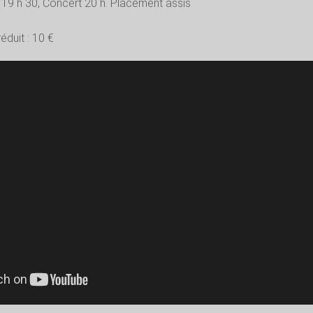
 19 h 30, Concert 20 h. Placement assis
 réduit : 10 €