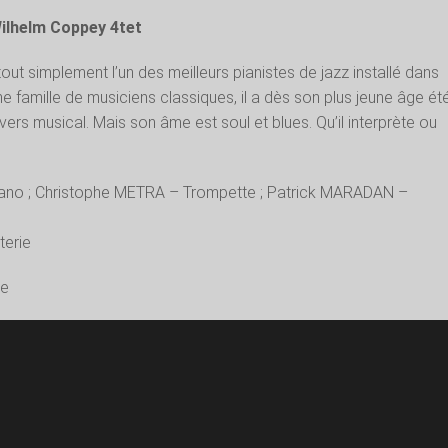
Wilhelm Coppey 4tet
ut simplement l’un des meilleurs pianistes de jazz installé dans
ne famille de musiciens classiques, il a dès son plus jeune âge ét
ers musical. Mais son âme est soul et blues. Qu’il interprète ou
ano ; Christophe METRA – Trompette ; Patrick MARADAN –
terie
re