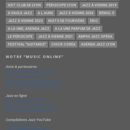
HOT CLUB DE LYON
PÉRISCOPE LYON
JAZZ À VIENNE 2019
A VAULX JAZZ
A L AUNE
JAZZ À VIENNE 2024
BÉMOL 5
JAZZ À VIENNE 2023
NUITS DE FOURVIÈRE
ERIC
A LA UNE; AGENDA JAZZ
A LA UNE PARFUM DE JAZZ
LE PÉRISCOPE
JAZZ À VIENNE 2021
AMPHI JAZZ OPÉRA
FESTIVAL "GUITARES"
CHICK CORÉA
AGENDA JAZZ LYON
NOTRE “MUSIC ONLINE”
Amis & partenaires
https://groovesidestory.com/
http://lyon-music.com/
http://chrischarpenel.blogspot.fr
https://www.yvesdorison.net/q-r
Jazz en ligne
http://www.jazzradio.fr/
http://www.jazzmagazine.com/
http://www.jazzavienne.com/
Compilations Jazz YouTube
The Very Best of Jazz
JAZZ COMPILATION 2014