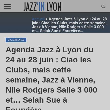
ACCUEIL
Accueil
>
Agenda Jazz à Lyon du 24 au 28
FESTIVAL
VIDÉO
JAZZFOCUS
JAZZAGENDA
JAZZSHOP
ENTRETIEN
OPUS
juin : Ciao les Clubs, mais cette semaine,
JAZZ
Jazz à Vienne, Nile Rodgers Salle 3 000
et… Selah Sue à Fourvière…
JAZZAGENDA
Agenda Jazz à Lyon du
24 au 28 juin : Ciao les
Clubs, mais cette
semaine, Jazz à Vienne,
Nile Rodgers Salle 3 000
et… Selah Sue à