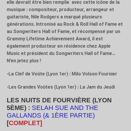
elle devrait être bien remplie
avec cette icône de la
musique : compositeur, producteur, arrangeur et
guitariste, Nile Rodgers a marqué plusieurs
générations. Intronisé au Rock & Roll Hall of Fame et
au Songwriters Hall of Fame, et récompensé par un
Grammy Lifetime Achievement Award, il est
également producteur en résidence chez Apple
Music et président du Songwriters Hall of Fame…
N’en jetez plus !
-La Clef de Voûte (Lyon 1
er
) : Milo Volson Fournier
-Les Grandes Voûtes (Lyon 1
er
) : La Jam du Jeudi
LES NUITS DE FOURVIÈRE (LYON
5
ÈME
) :
SELAH SUE AND THE
GALLANDS (& 1ÈRE PARTIE)
[
COMPLET
]