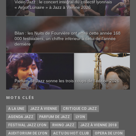
Vidéo Jazz : le concert intégral du collectif lyonnais
« Argot Lunaire » à Jazz à Vienne 2026
Bilan : les Nuits de Fourvière ont attiré cette année 168
000 festivaliers, un chiffre inférieur à celui de l’année
dernière
Parfum de Jazz sonne les trois coups de l’édition 2026
MOTS CLÉS
A LA UNE
JAZZ À VIENNE
CRITIQUE CD JAZZ
AGENDA JAZZ
PARFUM DE JAZZ
LYON
FESTIVAL JAZZ LYON
RHINO JAZZ
JAZZ À VIENNE 2018
AUDITORIUM DE LYON
ACTU DU HOT CLUB
OPERA DE LYON