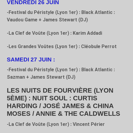
VENDREDI 26 JUIN
-Festival du Péristyle (Lyon 1
er
) : Black Atlantic :
Vaudou Game + James Stewart (DJ)
-La Clef de Voûte (Lyon 1
er
) : Karim Addadi
-Les Grandes Voûtes (Lyon 1
er
) : Cléobule Perrot
SAMEDI 27 JUIN :
-Festival du Péristyle (Lyon 1
er
) : Black Atlantic :
Sazman + James Stewart (DJ)
LES NUITS DE FOURVIÈRE (LYON
5
ÈME
) : NUIT SOUL : CURTIS
HARDING / JOSÉ JAMES & CHINA
MOSES / ANNIE & THE CALDWELLS
-La Clef de Voûte (Lyon 1
er
) : Vincent Périer