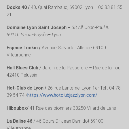
Docks 40 /
40, Quai Rambaud, 69002 Lyon – 06 83 81 55
21
Domaine Lyon Saint Joseph –
38 All. Jean-Paul II,
69110 Sainte-Foy-lès
–
Lyon
Espace Tonkin /
Avenue Salvador Allende 69100
Villeurbanne
Hall Blues Club
/ Jardin de la Passerelle – Rue de la Tour
42410 Pelussin
Hot-Club de Lyon /
26, rue Lanterne, Lyon 1er Tel : 04 78
39 54 74 /
https://www.hotclubjazzlyon.com/
Hiboubox/
41 Rue des pionniers 38250 Villard de Lans
La Balise 46
/ 46 Cours Dr Jean Damidot 69100
Villeurbanne