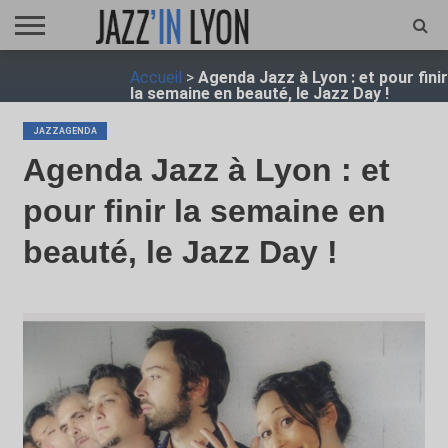
ACCUEIL
Accueil
>
Agenda Jazz à Lyon : et pour finir
FESTIVAL
VIDÉO
JAZZFOCUS
JAZZAGENDA
JAZZSHOP
ENTRETIEN
OPUS
la semaine en beauté, le Jazz Day !
JAZZ
JAZZAGENDA
Agenda Jazz à Lyon : et
pour finir la semaine en
beauté, le Jazz Day !