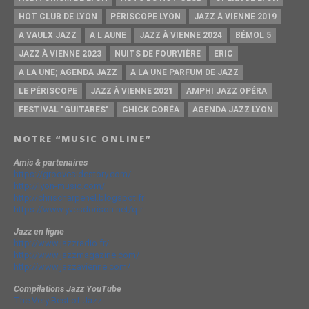
HOT CLUB DE LYON
PÉRISCOPE LYON
JAZZ À VIENNE 2019
A VAULX JAZZ
A L AUNE
JAZZ À VIENNE 2024
BÉMOL 5
JAZZ À VIENNE 2023
NUITS DE FOURVIÈRE
ERIC
A LA UNE; AGENDA JAZZ
A LA UNE PARFUM DE JAZZ
LE PÉRISCOPE
JAZZ À VIENNE 2021
AMPHI JAZZ OPÉRA
FESTIVAL "GUITARES"
CHICK CORÉA
AGENDA JAZZ LYON
NOTRE “MUSIC ONLINE”
Amis & partenaires
https://groovesidestory.com/
http://lyon-music.com/
http://chrischarpenel.blogspot.fr
https://www.yvesdorison.net/q-r
Jazz en ligne
http://www.jazzradio.fr/
http://www.jazzmagazine.com/
http://www.jazzavienne.com/
Compilations Jazz YouTube
The Very Best of Jazz