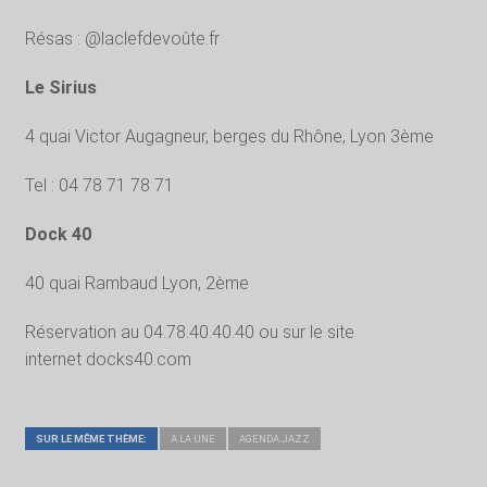
Résas : @laclefdevoûte.fr
Le Sirius
4 quai Victor Augagneur, berges du Rhône, Lyon 3ème
Tel : 04 78 71 78 71
Dock 40
40 quai Rambaud Lyon, 2ème
Réservation au 04.78.40.40.40 ou sur le site
internet docks40.com
SUR LE MÊME THÈME:
A LA UNE
AGENDA JAZZ