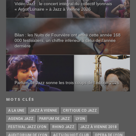
Vidéo Jazz : le concert intégral du collectif lyonnais
« Argot Lunaire » à Jazz à Vienne 2026
Bilan : les Nuits de Fourvière ont attiré cette année 168
000 festivaliers, un chiffre inférieur à celui de l’année
dernière
Parfum de Jazz sonne les trois coups de l’édition 2026
MOTS CLÉS
A LA UNE
JAZZ À VIENNE
CRITIQUE CD JAZZ
AGENDA JAZZ
PARFUM DE JAZZ
LYON
FESTIVAL JAZZ LYON
RHINO JAZZ
JAZZ À VIENNE 2018
AUDITORIUM DE LYON
ACTU DU HOT CLUB
OPERA DE LYON