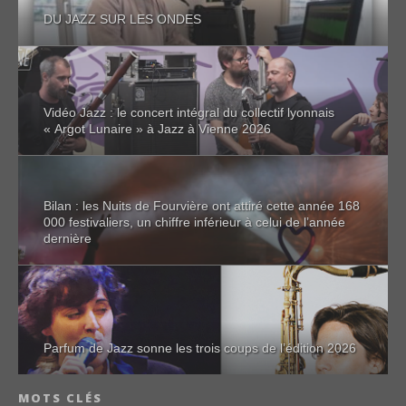
DU JAZZ SUR LES ONDES
Vidéo Jazz : le concert intégral du collectif lyonnais
« Argot Lunaire » à Jazz à Vienne 2026
Bilan : les Nuits de Fourvière ont attiré cette année 168
000 festivaliers, un chiffre inférieur à celui de l’année
dernière
Parfum de Jazz sonne les trois coups de l’édition 2026
MOTS CLÉS