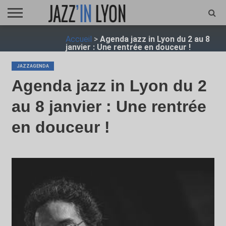
ACCUEIL
Accueil
>
Agenda jazz in Lyon du 2 au 8
FESTIVAL
VIDÉO
JAZZFOCUS
JAZZAGENDA
JAZZSHOP
ENTRETIEN
OPUS
janvier : Une rentrée en douceur !
JAZZ
JAZZAGENDA
Agenda jazz in Lyon du 2
au 8 janvier : Une rentrée
en douceur !