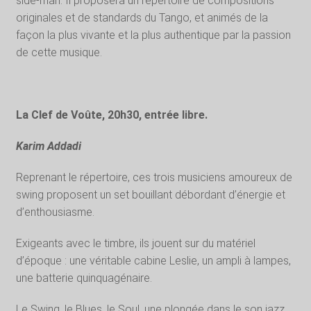
side-man. Il proposera un répertoire de compositions
originales et de standards du Tango, et animés de la
façon la plus vivante et la plus authentique par la passion
de cette musique.
La Clef de Voûte, 20h30, entrée libre.
Karim Addadi
Reprenant le répertoire, ces trois musiciens amoureux de
swing proposent un set bouillant débordant d’énergie et
d’enthousiasme.
Exigeants avec le timbre, ils jouent sur du matériel
d’époque : une véritable cabine Leslie, un ampli à lampes,
une batterie quinquagénaire.
Le Swing, le Blues, le Soul, une plongée dans le son jazz