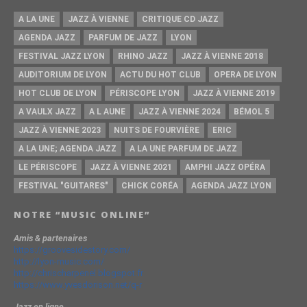
A LA UNE
JAZZ À VIENNE
CRITIQUE CD JAZZ
AGENDA JAZZ
PARFUM DE JAZZ
LYON
FESTIVAL JAZZ LYON
RHINO JAZZ
JAZZ À VIENNE 2018
AUDITORIUM DE LYON
ACTU DU HOT CLUB
OPERA DE LYON
HOT CLUB DE LYON
PÉRISCOPE LYON
JAZZ À VIENNE 2019
A VAULX JAZZ
A L AUNE
JAZZ À VIENNE 2024
BÉMOL 5
JAZZ À VIENNE 2023
NUITS DE FOURVIÈRE
ERIC
A LA UNE; AGENDA JAZZ
A LA UNE PARFUM DE JAZZ
LE PÉRISCOPE
JAZZ À VIENNE 2021
AMPHI JAZZ OPÉRA
FESTIVAL "GUITARES"
CHICK CORÉA
AGENDA JAZZ LYON
NOTRE “MUSIC ONLINE”
Amis & partenaires
https://groovesidestory.com/
http://lyon-music.com/
http://chrischarpenel.blogspot.fr
https://www.yvesdorison.net/q-r
Jazz en ligne