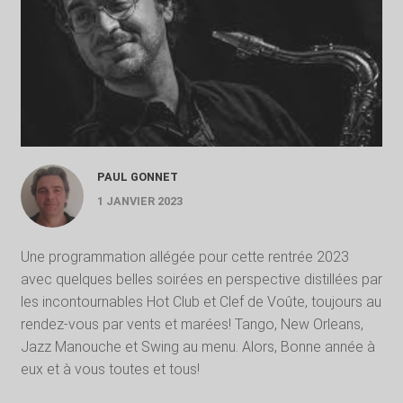
PAUL GONNET
1 JANVIER 2023
Une programmation allégée pour cette rentrée 2023
avec quelques belles soirées en perspective distillées par
les incontournables Hot Club et Clef de Voûte, toujours au
rendez-vous par vents et marées! Tango, New Orleans,
Jazz Manouche et Swing au menu. Alors, Bonne année à
eux et à vous toutes et tous!