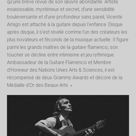
qu’une brève revue de son œuvre abondante. Artiste
insaisissable, mystérieux et secret, d’une sensibilité
bouleversante et d’une profondeur sans pareil, Vicente
Amigo est attaché à la guitare depuis l’enfance. Disque
après disque, il s’est révélé comme l’un des créateurs les
plus novateurs et féconds de la musique actuelle. Il figure
parmi les grands maîtres de la guitare flamenco, son
toucher se décline entre intimisme et jeu rythmique.
Ambassadeur de la Guitare Flamenco et Membre
d’Honneur des Nations Unies Arts & Sciences, il est
récompensé de deux Grammy Awards et décoré de la
Médaille d’Or des Beaux-Arts. »