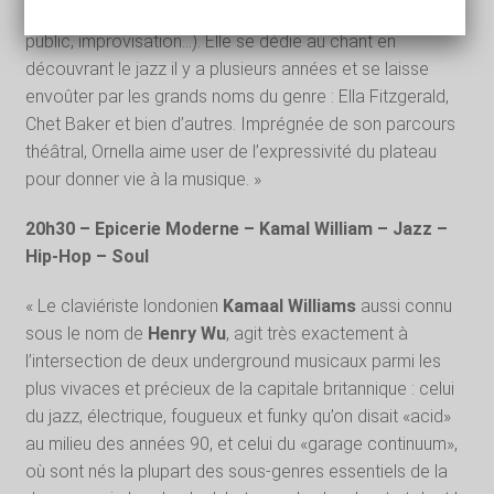
(cabaret, comédie musicale, spectacle musical, jeune
public, improvisation…). Elle se dédie au chant en
découvrant le jazz il y a plusieurs années et se laisse
envoûter par les grands noms du genre : Ella Fitzgerald,
Chet Baker et bien d’autres. Imprégnée de son parcours
théâtral, Ornella aime user de l’expressivité du plateau
pour donner vie à la musique. »
20h30 – Epicerie Moderne – Kamal William – Jazz –
Hip-Hop – Soul
« Le claviériste londonien
Kamaal Williams
aussi connu
sous le nom de
Henry Wu
, agit très exactement à
l’intersection de deux underground musicaux parmi les
plus vivaces et précieux de la capitale britannique : celui
du jazz, électrique, fougueux et funky qu’on disait «acid»
au milieu des années 90, et celui du «garage continuum»,
où sont nés la plupart des sous-genres essentiels de la