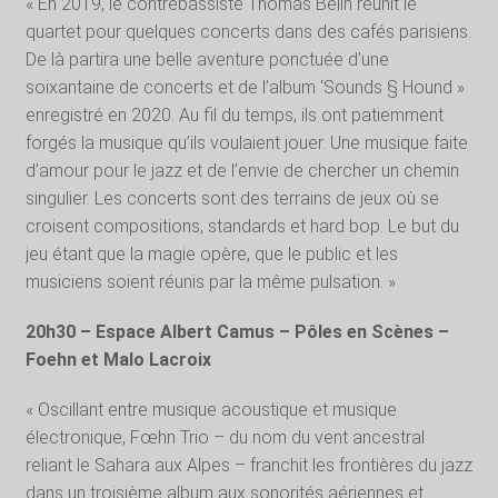
« En 2019, le contrebassiste Thomas Belin réunit le
quartet pour quelques concerts dans des cafés parisiens.
De là partira une belle aventure ponctuée d’une
soixantaine de concerts et de l’album ‘Sounds § Hound »
enregistré en 2020. Au fil du temps, ils ont patiemment
forgés la musique qu’ils voulaient jouer. Une musique faite
d’amour pour le jazz et de l’envie de chercher un chemin
singulier. Les concerts sont des terrains de jeux où se
croisent compositions, standards et hard bop. Le but du
jeu étant que la magie opère, que le public et les
musiciens soient réunis par la même pulsation. »
20h30 – Espace Albert Camus – Pôles en Scènes –
Foehn et Malo Lacroix
« Oscillant entre musique acoustique et musique
électronique, Fœhn Trio – du nom du vent ancestral
reliant le Sahara aux Alpes – franchit les frontières du jazz
dans un troisième album aux sonorités aériennes et