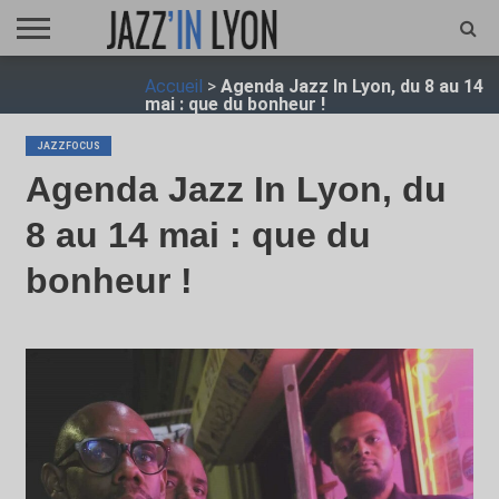
ACCUEIL
Accueil
>
Agenda Jazz In Lyon, du 8 au 14
FESTIVAL
VIDÉO
JAZZFOCUS
JAZZAGENDA
JAZZSHOP
ENTRETIEN
OPUS
mai : que du bonheur !
JAZZ
JAZZFOCUS
Agenda Jazz In Lyon, du
8 au 14 mai : que du
bonheur !