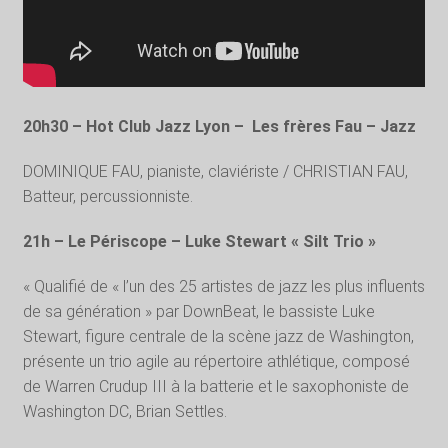
20h30 – Hot Club Jazz Lyon –
Les frères Fau – Jazz
DOMINIQUE FAU, pianiste, claviériste / CHRISTIAN FAU,
Batteur, percussionniste.
21h – Le Périscope – Luke Stewart « Silt Trio »
« Qualifié de « l’un des 25 artistes de jazz les plus influents
de sa génération » par DownBeat, le bassiste Luke
Stewart, figure centrale de la scène jazz de Washington,
présente un trio agile au répertoire athlétique, composé
de Warren Crudup III à la batterie et le saxophoniste de
Washington DC, Brian Settles.