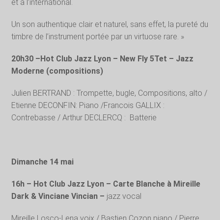
et à l’international.
Un son authentique clair et naturel, sans effet, la pureté du
timbre de l’instrument portée par un virtuose rare. »
20h30 –Hot Club Jazz Lyon – New Fly 5Tet – Jazz
Moderne (compositions)
Julien BERTRAND : Trompette, bugle, Compositions, alto /
Etienne DECONFIN: Piano /Francois GALLIX :
Contrebasse / Arthur DECLERCQ : Batterie
Dimanche 14 mai
16h – Hot Club Jazz Lyon – Carte Blanche à Mireille
Dark & Vinciane Vincian –
jazz vocal
Mireille Losco-Lena voix / Bastien Cozon piano / Pierre