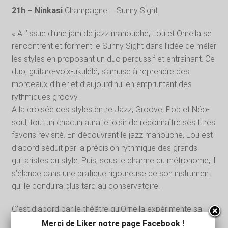
21h – Ninkasi
Champagne – Sunny Sight
« A l’issue d’une jam de jazz manouche, Lou et Ornella se
rencontrent et forment le Sunny Sight dans l’idée de mêler
les styles en proposant un duo percussif et entraînant. Ce
duo, guitare-voix-ukulélé, s’amuse à reprendre des
morceaux d’hier et d’aujourd’hui en empruntant des
rythmiques groovy.
A la croisée des styles entre Jazz, Groove, Pop et Néo-
soul, tout un chacun aura le loisir de reconnaître ses titres
favoris revisité. En découvrant le jazz manouche, Lou est
d’abord séduit par la précision rythmique des grands
guitaristes du style. Puis, sous le charme du métronome, il
s’élance dans une pratique rigoureuse de son instrument
qui le conduira plus tard au conservatoire.
C’est d’abord par le théâtre qu’Ornella expérimente sa
voix, en explorant différentes facettes de la scène
Merci de Liker notre page Facebook !