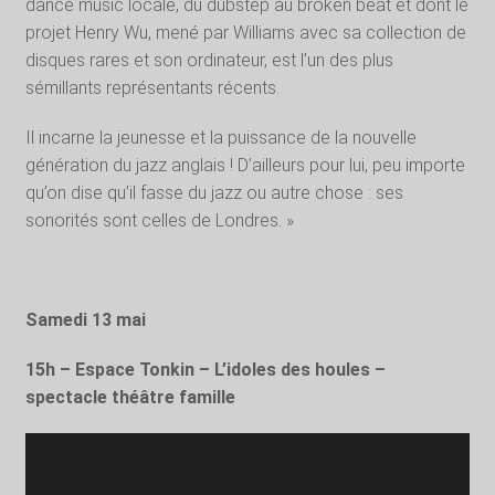
dance music locale, du dubstep au broken beat et dont le
projet Henry Wu, mené par Williams avec sa collection de
disques rares et son ordinateur, est l’un des plus
sémillants représentants récents.
Il incarne la jeunesse et la puissance de la nouvelle
génération du jazz anglais ! D’ailleurs pour lui, peu importe
qu’on dise qu’il fasse du jazz ou autre chose : ses
sonorités sont celles de Londres. »
Samedi 13 mai
15h – Espace Tonkin – L’idoles des houles –
spectacle théâtre famille