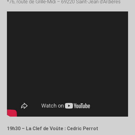
*76, route de Grille-Midi – 69220 Saint-Jean d’Ardières
19h30 – La Clef de Voûte
: Cedric Perrot