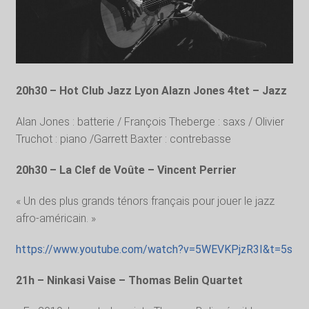
20h30 –
Hot Club Jazz Lyon Alazn Jones 4tet – Jazz
Alan Jones : batterie / François Theberge : saxs / Olivier
Truchot : piano /Garrett Baxter : contrebasse
20h30 – La Clef de Voûte – Vincent Perrier
« Un des plus grands ténors français pour jouer le jazz
afro-américain. »
https://www.youtube.com/watch?v=5WEVKPjzR3I&t=5s
21h – Ninkasi Vaise – Thomas Belin Quartet