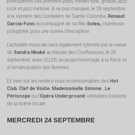
ponctueront ces premiers jours, mêlant funk, gospel, jazz-
rock et jazz métissé. À ne pas manquer, le 28 septembre
à la Verrière des Cordeliers de Sainte-Colombe,
Renaud
Garcia-Fons
accompagné de sa fille
Solea,
chanteuse
polyglotte, pour une soirée d’exception.
L’actualité musicale sera également rythmée par la venue
de
Sandra Nkaké
au Musée des Confluences, le 26
septembre, avec
ELLES
, un projet hommage à la force et
à l’émancipation des femmes.
Et, bien sûr, les rendez-vous incontournables des
Hot
Club
,
Clef de
Voûte
,
Mademoiselle Simone
,
Le
Périscope
ou l’
Opéra Underground
, véritables bastions
de la scène locale.
MERCREDI 24 SEPTEMBRE