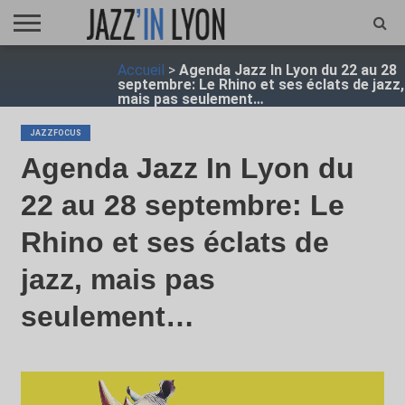
ACCUEIL
Accueil
>
Agenda Jazz In Lyon du 22 au 28
FESTIVAL
VIDÉO
JAZZFOCUS
JAZZAGENDA
JAZZSHOP
ENTRETIEN
OPUS
septembre: Le Rhino et ses éclats de jazz,
JAZZ
mais pas seulement…
JAZZFOCUS
Agenda Jazz In Lyon du
22 au 28 septembre: Le
Rhino et ses éclats de
jazz, mais pas
seulement…