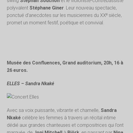
swing
Stéphan Souchon
et le violoniste-contrebassiste
polyvalent
Stéphane Giner
. Leur nouveau spectacle,
ponctué d’anecdotes sur les musiciennes du XXᵉ siècle,
promet un moment festif, poétique et convivial.
Musée des Confluences, Grand auditorium, 20h, 16 à
26 euros.
ELLES – Sandra Nkaké
Avec sa voix puissante, vibrante et charnelle,
Sandra
Nkaké
célèbre les femmes à travers un récital intime
dédié aux grandes chanteuses et compositrices qui l’ont
marquée, de
Joni Mitchell
à
Björk
, en passant par
Nina