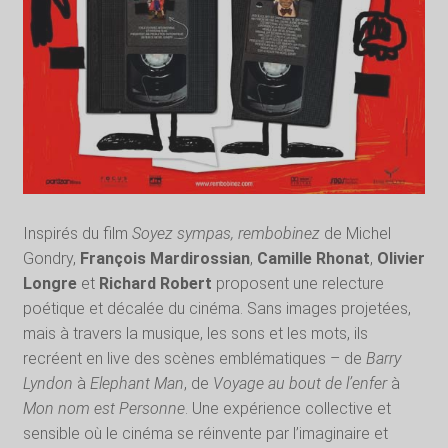
Inspirés du film
Soyez sympas, rembobinez
de Michel
Gondry,
François Mardirossian
,
Camille Rhonat
,
Olivier
Longre
et
Richard Robert
proposent une relecture
poétique et décalée du cinéma. Sans images projetées,
mais à travers la musique, les sons et les mots, ils
recréent en live des scènes emblématiques – de
Barry
Lyndon
à
Elephant Man
, de
Voyage au bout de l’enfer
à
Mon nom est Personne
. Une expérience collective et
sensible où le cinéma se réinvente par l’imaginaire et