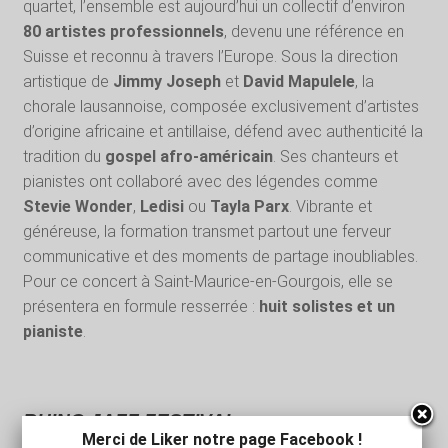
quartet, l’ensemble est aujourd’hui un collectif d’environ
80 artistes professionnels
, devenu une référence en
Suisse et reconnu à travers l’Europe. Sous la direction
artistique de
Jimmy Joseph
et
David Mapulele
, la
chorale lausannoise, composée exclusivement d’artistes
d’origine africaine et antillaise, défend avec authenticité la
tradition du
gospel afro-américain
. Ses chanteurs et
pianistes ont collaboré avec des légendes comme
Stevie Wonder
,
Ledisi
ou
Tayla Parx
. Vibrante et
généreuse, la formation transmet partout une ferveur
communicative et des moments de partage inoubliables.
Pour ce concert à Saint-Maurice-en-Gourgois, elle se
présentera en formule resserrée :
huit solistes et un
pianiste
.
RHINO JAZZ FESTIVAL
Merci de Liker notre page Facebook !