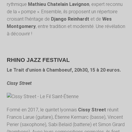
rythmique
Mathieu Chatelain Lavignon
, expert reconnu
de la « pompe ». Ensemble, ils proposent un répertoire
croisant l’héritage de
Django Reinhardt
et de
Wes
Montgomery
, entre tradition et modernité. Une révélation
à découvrir !
RHINO JAZZ FESTIVAL
Le Trait d’union à Chamboeuf, 20h30, 15 à 20 euros.
Cissy Street
Formé en 2017, le quintet lyonnais
Cissy Street
réunit
Francis Larue (guitare), Étienne Kermarc (basse), Vincent
Perier (saxophone), Sabi Belaïd (batterie) et Simon Girard
(trombone). Avec leurs compositions originales, ils font