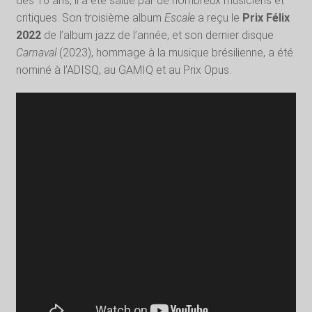
dès 16 ans, il a été salué par de nombreux musiciens et
critiques. Son troisième album
Escale
a reçu le
Prix Félix
2022
de l’album jazz de l’année, et son dernier disque
Carnaval
(2023), hommage à la musique brésilienne, a été
nominé à l’ADISQ, au GAMIQ et au Prix Opus.