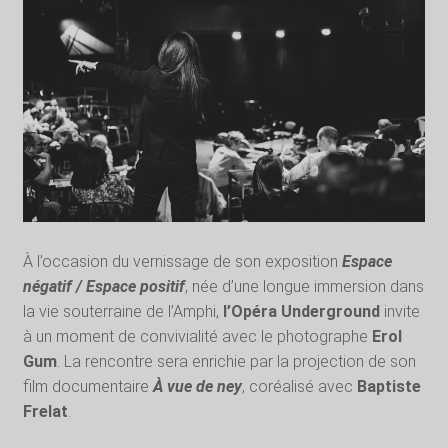
À l’occasion du vernissage de son exposition
Espace
négatif / Espace positif
, née d’une longue immersion dans
la vie souterraine de l’Amphi,
l’Opéra Underground
invite
à un moment de convivialité avec le photographe
Erol
Gum
. La rencontre sera enrichie par la projection de son
film documentaire
À vue de ney
, coréalisé avec
Baptiste
Frelat
.