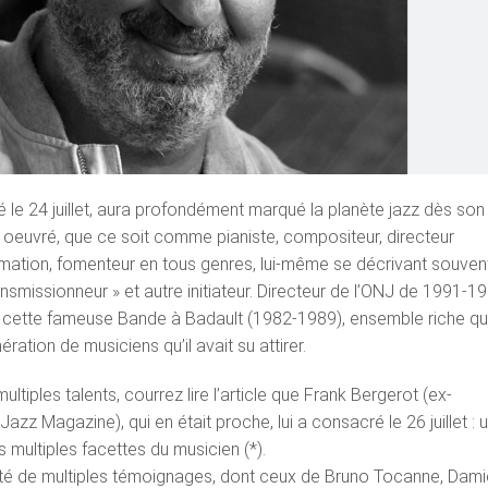
 le 24 juillet, aura profondément marqué la planète jazz dès son
ura oeuvré, que ce soit comme pianiste, compositeur, directeur
rmation, fomenteur en tous genres, lui-même se décrivant souven
smissionneur » et autre initiateur. Directeur de l’ONJ de 1991-1
éé cette fameuse Bande à Badault (1982-1989), ensemble riche qu
ation de musiciens qu’il avait su attirer.
ultiples talents, courrez lire l’article que Frank Bergerot (ex-
azz Magazine), qui en était proche, lui a consacré le 26 juillet : 
s multiples facettes du musicien (*).
cité de multiples témoignages, dont ceux de Bruno Tocanne, Dam