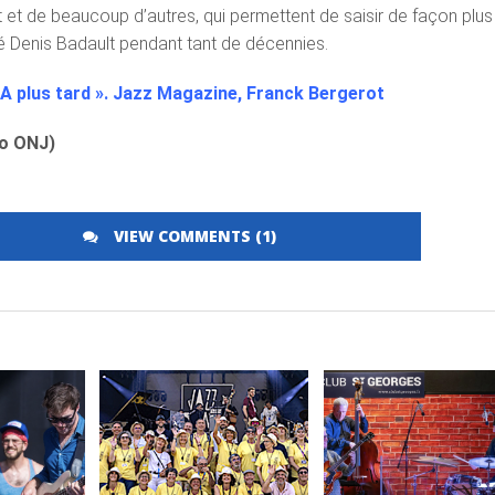
 et de beaucoup d’autres, qui permettent de saisir de façon plus
oué Denis Badault pendant tant de décennies.
« A plus tard ». Jazz Magazine, Franck Bergerot
to ONJ)
VIEW COMMENTS (1)
LA
LIRE LA
LIRE LA
E
SUITE
SUITE