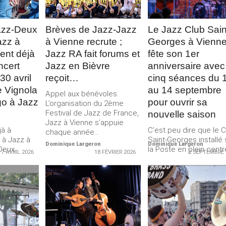
azz-Deux
Brèves de Jazz-Jazz
Le Jazz Club Sain
azz à
à Vienne recrute ;
Georges à Vienn
hent déjà
Jazz RA fait forums et
fête son 1er
ncert
Jazz en Bièvre
anniversaire avec
0 avril
reçoit…
cinq séances du 
e Vignola
au 14 septembre
Appel aux bénévoles
Merci de Liker notre page Facebook !
go à Jazz
pour ouvrir sa
L’organisation du 2ème
Festival de Jazz de France,
nouvelle saison
Jazz à Vienne s’appuie
jà à
C’est peu dire que le C
chaque année...
 à Jazz à
Saint-Georges installé
Dominique Largeron
Dominique Largeron
 Deux
la Poste en plein centr
7 AVRIL 2026
18 FÉVRIER 2026
2 SEPTEMBRE 
 à...
ville a réussi son...
LA
LIRE LA
LIRE LA
E
SUITE
SUITE