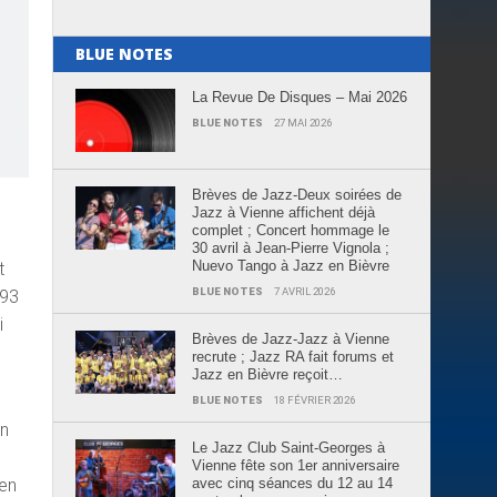
BLUE NOTES
La Revue De Disques – Mai 2026
BLUE NOTES
27 MAI 2026
Brèves de Jazz-Deux soirées de
Jazz à Vienne affichent déjà
complet ; Concert hommage le
30 avril à Jean-Pierre Vignola ;
Nuevo Tango à Jazz en Bièvre
t
BLUE NOTES
7 AVRIL 2026
993
i
Brèves de Jazz-Jazz à Vienne
recrute ; Jazz RA fait forums et
Jazz en Bièvre reçoit…
BLUE NOTES
18 FÉVRIER 2026
un
Le Jazz Club Saint-Georges à
Vienne fête son 1er anniversaire
avec cinq séances du 12 au 14
ien