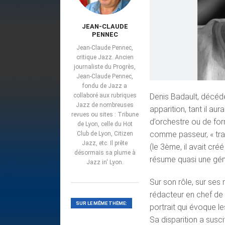
JEAN-CLAUDE
PENNEC
Jean-Claude Pennec,
critique Jazz. Ancien
journaliste du Progrès,
Jean-Claude Pennec,
fondu de Jazz a
collaboré aux rubriques
Denis Badault, décédé
Jazz de nombreuses
apparition, tant il a
revues ou sites : Tribune
d’orchestre ou de fo
de Lyon, celle du Hot
comme passeur, « tran
Club de Lyon, Citizen
Jazz, etc. Il prête
(le 3ème, il avait cr
désormais sa plume à
résume quasi une génér
Jazz in' Lyon.
Sur son rôle, sur ses m
rédacteur en chef de J
SUR LE MÊME THÈME:
portrait qui évoque le
Sa disparition a sus