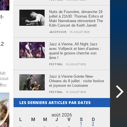
Nuits de Fourvière, dimanche 19
t-
juillet à 21h30: Thomas Enhco et
Maki Namekawa réinventent The
e
Köln Concert de Keith Jarrett
JAZZFOCUS
15 JUILLET 2026
12
Jazz à Vienne, All Night Jazz
avec Vulfpeck et bien d’autres :
quand le groove cherche son
âme !
FESTIVAL
14 JUILLET 2026
lub
Jazz à Vienne-Soirée New-
 sous
Orleans du 8 juillet : visite festive
e-
et joyeuse en Louisiane
2025
FESTIVAL
10 JUILLET 2026
LES DERNIERS ARTICLES PAR DATES
août 2026
L
M
M
J
V
S
D
1
2