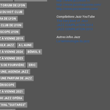
http://www.jazzradio.fr/
http://www.jazzmagazine.com/
ITORIUM DE LYON
http://www.jazzavienne.com/
U DU HOT CLUB
Compilations Jazz YouTube
RA DE LYON
The Very Best of Jazz
JAZZ COMPILATION 2014
 CLUB DE LYON
JAZZ COMPILATION 2013
ISCOPE LYON
Autres infos Jazz
 À VIENNE 2019
La terminologie du jazz
AULX JAZZ
A L AUNE
 À VIENNE 2024
BÉMOL 5
 À VIENNE 2023
TS DE FOURVIÈRE
ERIC
A UNE; AGENDA JAZZ
A UNE PARFUM DE JAZZ
PÉRISCOPE
 À VIENNE 2021
HI JAZZ OPÉRA
TIVAL "GUITARES"