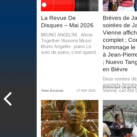
La Revue De
Brèves de J
Disques – Mai 2026
soirées de J
Vienne affic
BRUNO ANGELINI . Alone
complet ; Co
Together Illusions Music
Bruno Angelini : piano Le
hommage le 3
solo de piano, c’est quand...
à Jean-Pierr
; Nuevo Tan
en Bièvre
Deux soirées dé
guichets fermés
Dominique Largeron
Vienne, cet été
Yves Dorison
27 MAI 2026
concerts de Jazz
LIRE LA
LIRE 
SUITE
SUIT