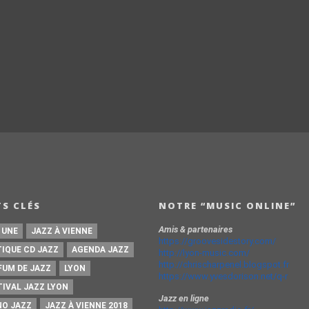
S CLÉS
NOTRE “MUSIC ONLINE”
Amis & partenaires
 UNE
JAZZ À VIENNE
https://groovesidestory.com/
TIQUE CD JAZZ
AGENDA JAZZ
http://lyon-music.com/
http://chrischarpenel.blogspot.fr
FUM DE JAZZ
LYON
https://www.yvesdorison.net/q-r
TIVAL JAZZ LYON
Jazz en ligne
NO JAZZ
JAZZ À VIENNE 2018