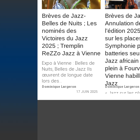
Brèves de Jazz-
Brèves de Ja
Belles de Nuits ; Les
Annulation d
nominés des
l’édition 202
Victoires du Jazz
sur les place
2025 ; Tremplin
Symphonie p
ReZZo Jazz à Vienne
batteries seu
Jazz africain 
Expo à Vienne : Belles de
plein à Fourv
Nuits, Belles de Jazz Ils
œuvrent de longue date
Vienne habil
lors des...
Jazz
Dominique Largeron
Dominique Largeron
17 JUIN 2025
« Jazz sur les p
Lyon obligé d’an
édition 2025 C’e
confrère Jazz-R
qui nous...