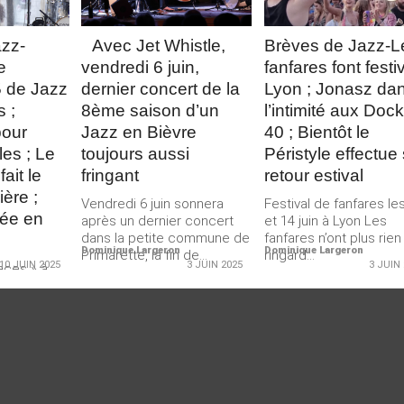
zz-
Avec Jet Whistle,
Brèves de Jazz-L
e
vendredi 6 juin,
fanfares font festi
5 de Jazz
dernier concert de la
Lyon ; Jonasz da
s ;
8ème saison d’un
l’intimité aux Doc
our
Jazz en Bièvre
40 ; Bientôt le
les ; Le
toujours aussi
Péristyle effectue
fait le
fringant
retour estival
ière ;
Vendredi 6 juin sonnera
Festival de fanfares le
lée en
après un dernier concert
et 14 juin à Lyon Les
dans la petite commune de
fanfares n’ont plus rien
Dominique Largeron
Dominique Largeron
Primarette, la fin de...
ringard...
10 JUIN 2025
3 JUIN 2025
3 JUIN
laces » à
nuler son
st notre
hône-Alpes