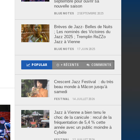
septembre pour ouvrir sa
nouvelle saison
BLUE NOTES
2 SEPTEMBRE 2025
Brèves de Jazz- Belles de Nuits
; Les nominés des Victoires du
Jazz 2025 ; Tremplin ReZZo
Jazz à Vienne
BLUE NOTES
17 JUIN 2025
POPULAR
+ RÉCENTS
COMMENTS
Crescent Jazz Festival : du très
beau monde à Mâcon jusqu’à
samedi
FESTIVAL
14 JUILLET 2026
Jazz à Vienne a bien tenu le
choc de la canicule : recul de la
fréquentation de 5,4 % cette
année avec un public moindre à
Cybèle
FESTIVAL
12 JUILLET 2026