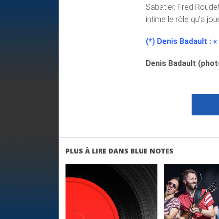
Sabatier, Fred Roudet
intime le rôle qu’a j
(*) Denis Badault : 
Denis Badault (pho
PLUS À LIRE DANS BLUE NOTES
LIRE LA
LIRE 
SUITE
SUIT