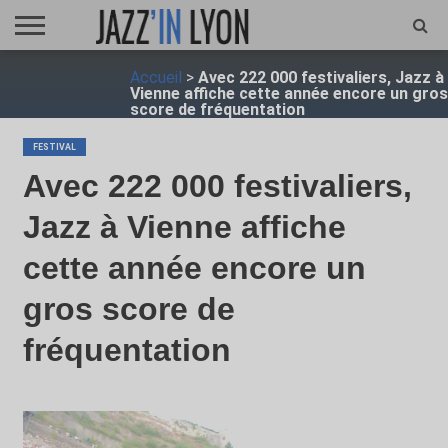
ACCUEIL
Accueil
>
Avec 222 000 festivaliers, Jazz à
FESTIVAL
VIDÉO
JAZZFOCUS
JAZZAGENDA
JAZZSHOP
ENTRETIEN
OPUS
Vienne affiche cette année encore un gros
JAZZ
score de fréquentation
FESTIVAL
Avec 222 000 festivaliers,
Jazz à Vienne affiche
cette année encore un
gros score de
fréquentation