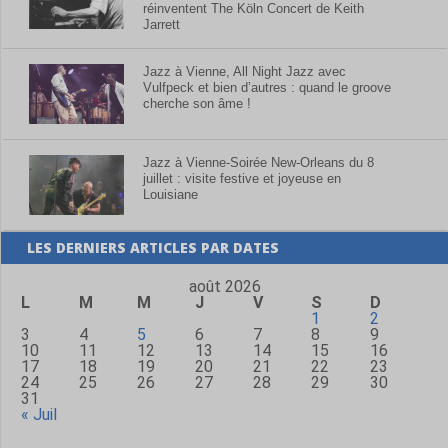
réinventent The Köln Concert de Keith
Jarrett
Jazz à Vienne, All Night Jazz avec
Vulfpeck et bien d’autres : quand le groove
cherche son âme !
Jazz à Vienne-Soirée New-Orleans du 8
juillet : visite festive et joyeuse en
Louisiane
LES DERNIERS ARTICLES PAR DATES
août 2026
L
M
M
J
V
S
D
1
2
3
4
5
6
7
8
9
10
11
12
13
14
15
16
17
18
19
20
21
22
23
24
25
26
27
28
29
30
31
« Juil