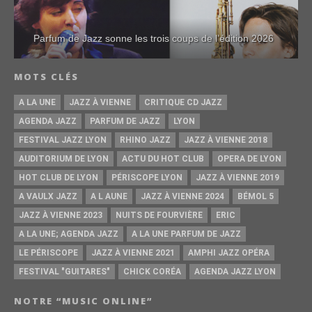
Parfum de Jazz sonne les trois coups de l’édition 2026
MOTS CLÉS
A LA UNE
JAZZ À VIENNE
CRITIQUE CD JAZZ
AGENDA JAZZ
PARFUM DE JAZZ
LYON
FESTIVAL JAZZ LYON
RHINO JAZZ
JAZZ À VIENNE 2018
AUDITORIUM DE LYON
ACTU DU HOT CLUB
OPERA DE LYON
HOT CLUB DE LYON
PÉRISCOPE LYON
JAZZ À VIENNE 2019
A VAULX JAZZ
A L AUNE
JAZZ À VIENNE 2024
BÉMOL 5
JAZZ À VIENNE 2023
NUITS DE FOURVIÈRE
ERIC
A LA UNE; AGENDA JAZZ
A LA UNE PARFUM DE JAZZ
LE PÉRISCOPE
JAZZ À VIENNE 2021
AMPHI JAZZ OPÉRA
FESTIVAL "GUITARES"
CHICK CORÉA
AGENDA JAZZ LYON
NOTRE “MUSIC ONLINE”