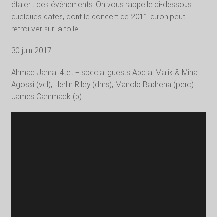
étaient des évènements. On vous rappelle ci-dessous
quelques dates, dont le concert de 2011 qu’on peut
retrouver sur la toile.
30 juin 2017 :
Ahmad Jamal 4tet + special guests Abd al Malik & Mina
Agossi (vcl), Herlin Riley (dms), Manolo Badrena (perc)
James Cammack (b)