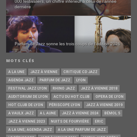
000 festivaliers, un chiffre inférieur à celui de l’année
dernière
Parfum de Jazz sonne les trois coups de l’édition 2026
MOTS CLÉS
A LA UNE
JAZZ À VIENNE
CRITIQUE CD JAZZ
AGENDA JAZZ
PARFUM DE JAZZ
LYON
FESTIVAL JAZZ LYON
RHINO JAZZ
JAZZ À VIENNE 2018
AUDITORIUM DE LYON
ACTU DU HOT CLUB
OPERA DE LYON
HOT CLUB DE LYON
PÉRISCOPE LYON
JAZZ À VIENNE 2019
A VAULX JAZZ
A L AUNE
JAZZ À VIENNE 2024
BÉMOL 5
JAZZ À VIENNE 2023
NUITS DE FOURVIÈRE
ERIC
A LA UNE; AGENDA JAZZ
A LA UNE PARFUM DE JAZZ