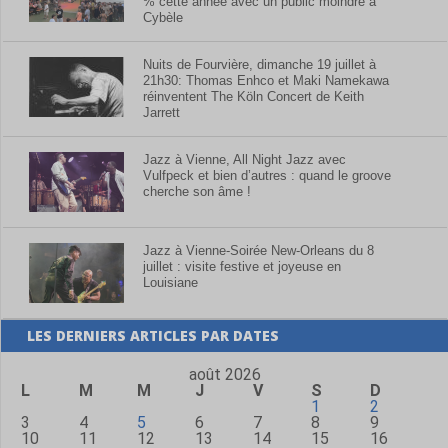
% cette année avec un public moindre à
Cybèle
Nuits de Fourvière, dimanche 19 juillet à
21h30: Thomas Enhco et Maki Namekawa
réinventent The Köln Concert de Keith
Jarrett
Jazz à Vienne, All Night Jazz avec
Vulfpeck et bien d’autres : quand le groove
cherche son âme !
Jazz à Vienne-Soirée New-Orleans du 8
juillet : visite festive et joyeuse en
Louisiane
LES DERNIERS ARTICLES PAR DATES
août 2026
L
M
M
J
V
S
D
1
2
3
4
5
6
7
8
9
10
11
12
13
14
15
16