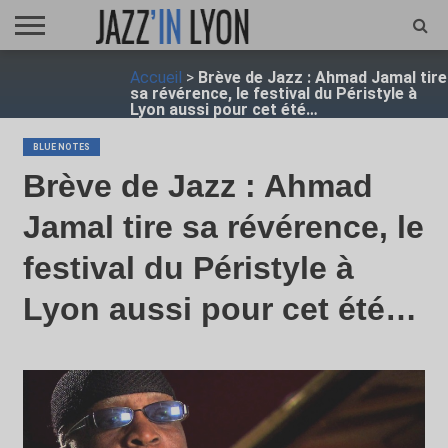
ACCUEIL
Accueil
>
Brève de Jazz : Ahmad Jamal tire
FESTIVAL
VIDÉO
JAZZFOCUS
JAZZAGENDA
JAZZSHOP
ENTRETIEN
OPUS
sa révérence, le festival du Péristyle à
JAZZ
Lyon aussi pour cet été…
BLUE NOTES
Brève de Jazz : Ahmad
Jamal tire sa révérence, le
festival du Péristyle à
Lyon aussi pour cet été…