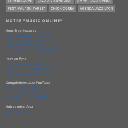
LE PÉRISCOPE
JAZZ À VIENNE 2021
AMPHI JAZZ OPÉRA
FESTIVAL "GUITARES"
CHICK CORÉA
AGENDA JAZZ LYON
NOTRE “MUSIC ONLINE”
Amis & partenaires
https://groovesidestory.com/
http://lyon-music.com/
http://chrischarpenel.blogspot.fr
https://www.yvesdorison.net/q-r
Jazz en ligne
http://www.jazzradio.fr/
http://www.jazzmagazine.com/
http://www.jazzavienne.com/
Compilations Jazz YouTube
The Very Best of Jazz
JAZZ COMPILATION 2014
JAZZ COMPILATION 2013
Autres infos Jazz
La terminologie du jazz