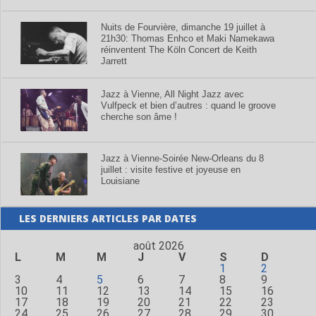
Nuits de Fourvière, dimanche 19 juillet à
21h30: Thomas Enhco et Maki Namekawa
réinventent The Köln Concert de Keith
Jarrett
Jazz à Vienne, All Night Jazz avec
Vulfpeck et bien d’autres : quand le groove
cherche son âme !
Jazz à Vienne-Soirée New-Orleans du 8
juillet : visite festive et joyeuse en
Louisiane
LES DERNIERS ARTICLES PAR DATES
août 2026
L
M
M
J
V
S
D
1
2
3
4
5
6
7
8
9
10
11
12
13
14
15
16
17
18
19
20
21
22
23
24
25
26
27
28
29
30