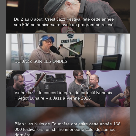
Du 2 au 8 août, Crest Jazz Festival fête cette année
son 50ème anniversaire avec un programme relevé
DU JAZZ SUR LES ONDES
Vidéo Jazz : le concert intégral du collectif lyonnais
« Argot Lunaire » à Jazz à Vienne 2026
Bilan : les Nuits de Fourvière ont attiré cette année 168
000 festivaliers, un chiffre inférieur à celui de l’année
dernière