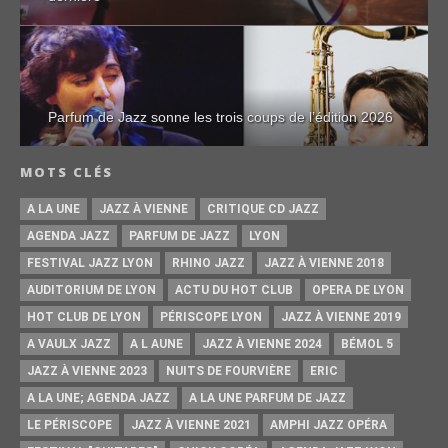
Parfum de Jazz sonne les trois coups de l’édition 2026
MOTS CLÉS
A LA UNE
JAZZ À VIENNE
CRITIQUE CD JAZZ
AGENDA JAZZ
PARFUM DE JAZZ
LYON
FESTIVAL JAZZ LYON
RHINO JAZZ
JAZZ À VIENNE 2018
AUDITORIUM DE LYON
ACTU DU HOT CLUB
OPERA DE LYON
HOT CLUB DE LYON
PÉRISCOPE LYON
JAZZ À VIENNE 2019
A VAULX JAZZ
A L AUNE
JAZZ À VIENNE 2024
BÉMOL 5
JAZZ À VIENNE 2023
NUITS DE FOURVIÈRE
ERIC
A LA UNE; AGENDA JAZZ
A LA UNE PARFUM DE JAZZ
LE PÉRISCOPE
JAZZ À VIENNE 2021
AMPHI JAZZ OPÉRA