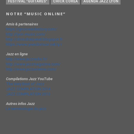
FESTIVAL "GUITARES"
CHICK CORÉA
AGENDA JAZZ LYON
NOTRE “MUSIC ONLINE”
Amis & partenaires
https://groovesidestory.com/
http://lyon-music.com/
http://chrischarpenel.blogspot.fr
https://www.yvesdorison.net/q-r
Jazz en ligne
http://www.jazzradio.fr/
http://www.jazzmagazine.com/
http://www.jazzavienne.com/
Compilations Jazz YouTube
The Very Best of Jazz
JAZZ COMPILATION 2014
JAZZ COMPILATION 2013
Autres infos Jazz
La terminologie du jazz