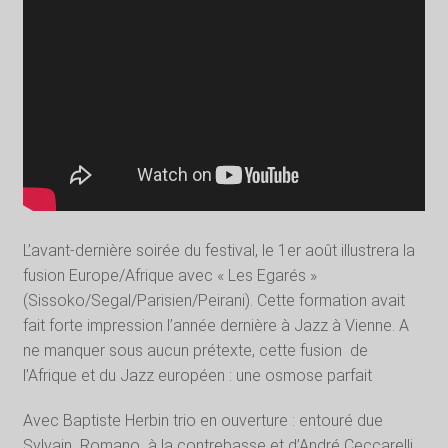
L’avant-dernière soirée du festival, le 1er août illustrera la
fusion Europe/Afrique avec « Les Egarés »
(Sissoko/Segal/Parisien/Peirani). Cette formation avait
fait forte impression l’année dernière à Jazz à Vienne. A
ne manquer sous aucun prétexte, cette fusion
de
l’Afrique et du Jazz européen : une osmose parfait
Avec Baptiste Herbin trio en ouverture : entouré due
Sylvain
Romano
à la contrebasse et d’André Ceccarelli