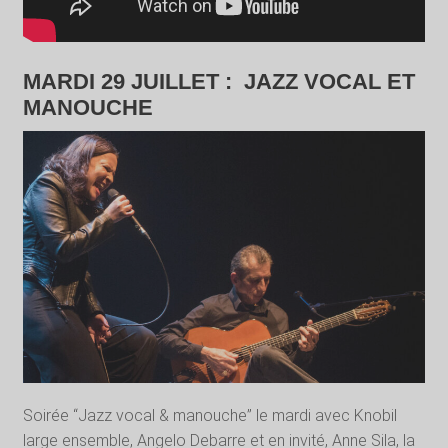
MARDI 29 JUILLET :
JAZZ VOCAL ET
MANOUCHE
Soirée “Jazz vocal & manouche” le mardi avec Knobil
large ensemble, Angelo Debarre et en invité, Anne Sila, la