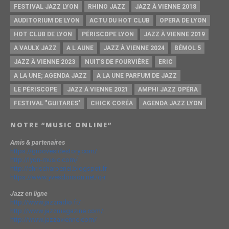
FESTIVAL JAZZ LYON
RHINO JAZZ
JAZZ À VIENNE 2018
AUDITORIUM DE LYON
ACTU DU HOT CLUB
OPERA DE LYON
HOT CLUB DE LYON
PÉRISCOPE LYON
JAZZ À VIENNE 2019
A VAULX JAZZ
A L AUNE
JAZZ À VIENNE 2024
BÉMOL 5
JAZZ À VIENNE 2023
NUITS DE FOURVIÈRE
ERIC
A LA UNE; AGENDA JAZZ
A LA UNE PARFUM DE JAZZ
LE PÉRISCOPE
JAZZ À VIENNE 2021
AMPHI JAZZ OPÉRA
FESTIVAL "GUITARES"
CHICK CORÉA
AGENDA JAZZ LYON
NOTRE “MUSIC ONLINE”
Amis & partenaires
https://groovesidestory.com/
http://lyon-music.com/
http://chrischarpenel.blogspot.fr
https://www.yvesdorison.net/q-r
Jazz en ligne
http://www.jazzradio.fr/
http://www.jazzmagazine.com/
http://www.jazzavienne.com/