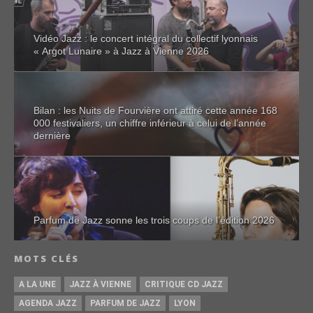
Vidéo Jazz : le concert intégral du collectif lyonnais
« Argot Lunaire » à Jazz à Vienne 2026
Bilan : les Nuits de Fourvière ont attiré cette année 168
000 festivaliers, un chiffre inférieur à celui de l’année
dernière
Parfum de Jazz sonne les trois coups de l’édition 2026
MOTS CLÉS
A LA UNE
JAZZ À VIENNE
CRITIQUE CD JAZZ
AGENDA JAZZ
PARFUM DE JAZZ
LYON