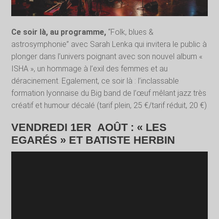
Ce soir là, au programme,
“Folk, blues &
astrosymphonie” avec Sarah Lenka qui invitera le public à
plonger dans l’univers poignant avec son nouvel album «
ISHA », un hommage à l’exil des femmes et au
déracinement. Egalement, ce soir là : l’inclassable
formation lyonnaise du Big band de l’œuf mêlant jazz très
créatif et humour décalé (tarif plein, 25 €/tarif réduit, 20 €)
VENDREDI 1ER AOÛT : « LES
EGARÉS » ET BATISTE HERBIN