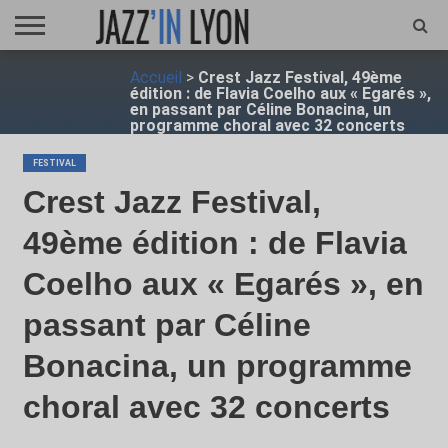
ACCUEIL
Accueil
>
Crest Jazz Festival, 49ème
FESTIVAL
VIDÉO
JAZZFOCUS
JAZZAGENDA
JAZZSHOP
ENTRETIEN
OPUS
édition : de Flavia Coelho aux « Egarés »,
JAZZ
en passant par Céline Bonacina, un
programme choral avec 32 concerts
FESTIVAL
Crest Jazz Festival,
49ème édition : de Flavia
Coelho aux « Egarés », en
passant par Céline
Bonacina, un programme
choral avec 32 concerts