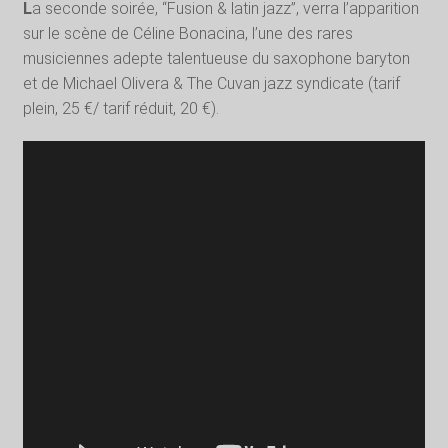
L
a seconde soirée, “Fusion & latin jazz”, verra l’apparition
sur le scène de Céline Bonacina, l’une des rares
musiciennes adepte talentueuse du saxophone baryton
et de Michael Olivera & The Cuvan jazz syndicate (tarif
plein, 25 €/ tarif réduit, 20 €).