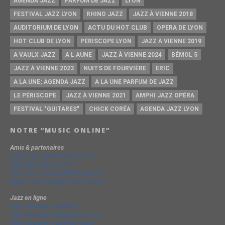
AGENDA JAZZ
PARFUM DE JAZZ
LYON
FESTIVAL JAZZ LYON
RHINO JAZZ
JAZZ À VIENNE 2018
AUDITORIUM DE LYON
ACTU DU HOT CLUB
OPERA DE LYON
HOT CLUB DE LYON
PÉRISCOPE LYON
JAZZ À VIENNE 2019
A VAULX JAZZ
A L AUNE
JAZZ À VIENNE 2024
BÉMOL 5
JAZZ À VIENNE 2023
NUITS DE FOURVIÈRE
ERIC
A LA UNE; AGENDA JAZZ
A LA UNE PARFUM DE JAZZ
LE PÉRISCOPE
JAZZ À VIENNE 2021
AMPHI JAZZ OPÉRA
FESTIVAL "GUITARES"
CHICK CORÉA
AGENDA JAZZ LYON
NOTRE “MUSIC ONLINE”
Amis & partenaires
https://groovesidestory.com/
http://lyon-music.com/
http://chrischarpenel.blogspot.fr
https://www.yvesdorison.net/q-r
Jazz en ligne
http://www.jazzradio.fr/
http://www.jazzmagazine.com/
http://www.jazzavienne.com/