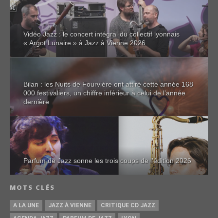
Vidéo Jazz : le concert intégral du collectif lyonnais
« Argot Lunaire » à Jazz à Vienne 2026
Bilan : les Nuits de Fourvière ont attiré cette année 168
000 festivaliers, un chiffre inférieur à celui de l’année
dernière
Parfum de Jazz sonne les trois coups de l’édition 2026
MOTS CLÉS
A LA UNE
JAZZ À VIENNE
CRITIQUE CD JAZZ