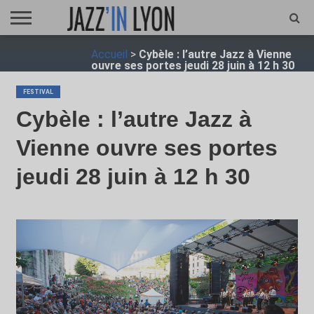
ACCUEIL
Accueil
>
Cybèle : l’autre Jazz à Vienne
FESTIVAL
VIDÉO
JAZZFOCUS
JAZZAGENDA
JAZZSHOP
ENTRETIEN
OPUS
ouvre ses portes jeudi 28 juin à 12 h 30
JAZZ
FESTIVAL
Cybèle : l’autre Jazz à
Vienne ouvre ses portes
jeudi 28 juin à 12 h 30