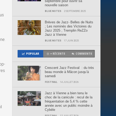
septembre pour ouvrir sa
nouvelle saison
BLUE NOTES
2 SEPTEMBRE 2025
lus
Brèves de Jazz- Belles de Nuits
; Les nominés des Victoires du
Jazz 2025 ; Tremplin ReZZo
Jazz à Vienne
ène.
BLUE NOTES
17 JUIN 2025
POPULAR
+ RÉCENTS
COMMENTS
op-
Crescent Jazz Festival : du très
res
beau monde à Mâcon jusqu’à
samedi
FESTIVAL
14 JUILLET 2026
Jazz à Vienne a bien tenu le
choc de la canicule : recul de la
fréquentation de 5,4 % cette
année avec un public moindre à
il
Cybèle
FESTIVAL
12 JUILLET 2026