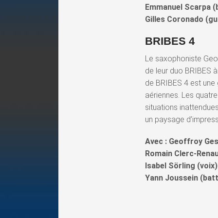
Emmanuel Scarpa (b
Gilles Coronado (gu
BRIBES 4
Le saxophoniste Geof
de leur duo BRIBES à 
de BRIBES 4 est une 
aériennes. Les quatr
situations inattendue
un paysage d’impressi
Avec : Geoffroy Ge
Romain Clerc-Renaud
Isabel Sörling (voix)
Yann Joussein (batt