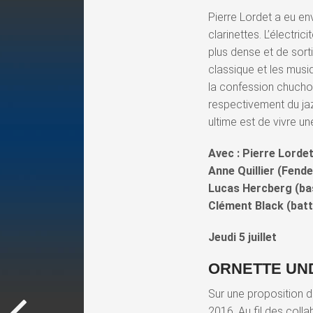
Pierre Lordet a eu en
clarinettes. L’électr
plus dense et de sorti
classique et les musi
la confession chuchot
respectivement du jaz
ultime est de vivre un
Avec : Pierre Lordet
Anne Quillier (Fend
Lucas Hercberg (ba
Clément Black (batt
Jeudi 5 juillet
ORNETTE UND
Sur une proposition du
2016. Au fil des colla