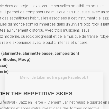
vie dans ce projet d’explorer de nouvelles possibilités pour ses
icité lui permet de composer une musique plus rugueuse, avec un s
r des esthétiques habituelles associées à cet instrument : le jazz,
ques du monde sont ici immergés dans un univers pop rock allan
ée au hurlement distordu. Avec trois musiciens issus
z moderne, du rock progressif et de la musique de transe, l’objec
e réelle expérience avec le public, intense et sincère.
 (clarinette, clarinette basse, composition)
er Rhodes, Moog)
sse)
erie)
Merci de Liker notre page Facebook !
ER THE REPETITIVE SKIES
 festival « Jazz en Herbe », Clément Janinet réunit le quartet en j
borations et après s’être investi dans des formes collective