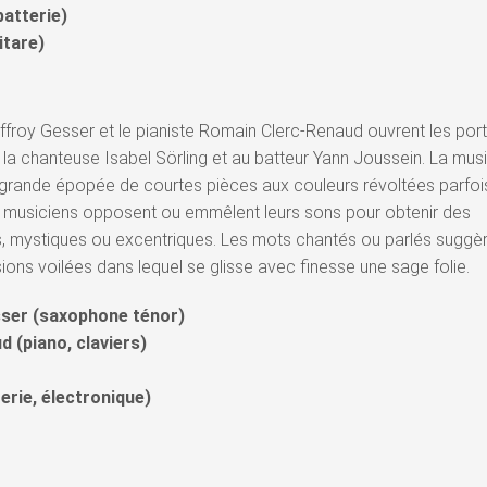
atterie)
itare)
froy Gesser et le pianiste Romain Clerc-Renaud ouvrent les por
la chanteuse Isabel Sörling et au batteur Yann Joussein. La mus
grande épopée de courtes pièces aux couleurs révoltées parfoi
e musiciens opposent ou emmêlent leurs sons pour obtenir des
s, mystiques ou excentriques. Les mots chantés ou parlés suggè
ons voilées dans lequel se glisse avec finesse une sage folie.
sser (saxophone ténor)
 (piano, claviers)
erie, électronique)