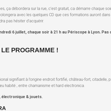
ses, ça débordera sur la rue, c’est gratuit, ca démarre chaque soi
prolongera avec les quelques CD que ces formations auront dans 
dra pas hésiter d’acquérir.
dredi 6 juillet, chaque soir à 21 h au Périscope à Lyon. Pas 
 LE PROGRAMME !
onal signifiant à l’origine endroit fortifié, château-fort, citadelle, p
lieu habité ; entre chamanisme et hard electronica.
, électronique & jouets
.
RA