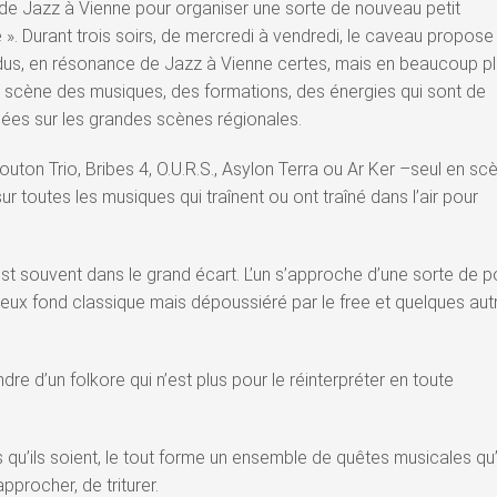
 de Jazz à Vienne pour organiser une sorte de nouveau petit
e ». Durant trois soirs, de mercredi à vendredi, le caveau propose
dus, en résonance de Jazz à Vienne certes, mais en beaucoup p
r scène des musiques, des formations, des énergies qui sont de
ées sur les grandes scènes régionales.
uton Trio, Bribes 4, O.U.R.S., Asylon Terra ou Ar Ker –seul en sc
ur toutes les musiques qui traînent ou ont traîné dans l’air pour
 est souvent dans le grand écart. L’un s’approche d’une sorte de p
vieux fond classique mais dépoussiéré par le free et quelques aut
dre d’un folkore qui n’est plus pour le réinterpréter en toute
ls qu’ils soient, le tout forme un ensemble de quêtes musicales qu’
pprocher, de triturer.