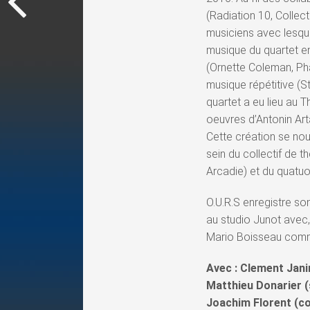
(Radiation 10, Collecti
musiciens avec lesque
musique du quartet en
(Ornette Coleman, Pha
musique répétitive (S
quartet a eu lieu au
oeuvres d’Antonin Art
Cette création se no
sein du collectif de t
Arcadie) et du quatuo
O.U.R.S enregistre so
au studio Junot avec, 
Mario Boisseau comm
Avec : Clement Jani
Matthieu Donarier (
Joachim Florent (c