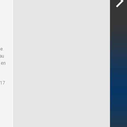
e.
au
 en
017