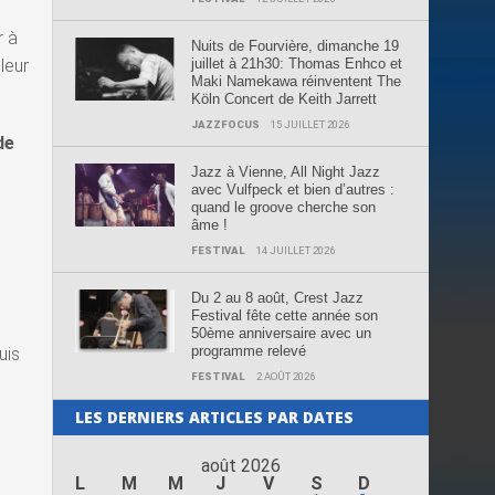
r à
Nuits de Fourvière, dimanche 19
juillet à 21h30: Thomas Enhco et
leur
Maki Namekawa réinventent The
Köln Concert de Keith Jarrett
JAZZFOCUS
15 JUILLET 2026
de
Jazz à Vienne, All Night Jazz
avec Vulfpeck et bien d’autres :
quand le groove cherche son
âme !
FESTIVAL
14 JUILLET 2026
Du 2 au 8 août, Crest Jazz
Festival fête cette année son
50ème anniversaire avec un
programme relevé
uis
FESTIVAL
2 AOÛT 2026
LES DERNIERS ARTICLES PAR DATES
août 2026
L
M
M
J
V
S
D