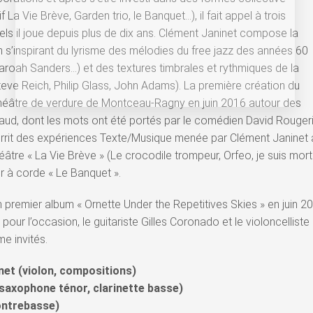
f La Vie Brève, Garden trio, le Banquet…), il fait appel à trois
ls il joue depuis plus de dix ans. Clément Janinet compose la
 s’inspirant du lyrisme des mélodies du free jazz des années 60
roah Sanders…) et des textures timbrales et rythmiques de la
teve Reich, Philip Glass, John Adams). La première création du
 Théâtre de verdure de Montceau-Ragny en juin 2016 autour des
aud, dont les mots ont été portés par le comédien David Rougeri
urrit des expériences Texte/Musique menée par Clément Janinet 
héâtre « La Vie Brève » (Le crocodile trompeur, Orfeo, je suis mort
r à corde « Le Banquet ».
n premier album « Ornette Under the Repetitives Skies » en juin 2
pour l’occasion, le guitariste Gilles Coronado et le violoncelliste
e invités.
net (violon, compositions)
saxophone ténor, clarinette basse)
ontrebasse)