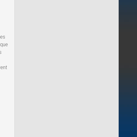
tes
ique
s
rent