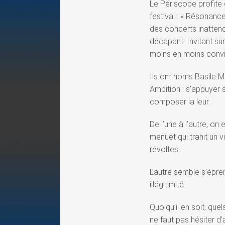
Le Périscope profite
festival : « Résonanc
des concerts inatten
décapant. Invitant su
moins en moins convi
Ils ont noms Basile Mo
Ambition : s’appuyer s
composer la leur.
De l’une à l’autre, on
menuet qui trahit un 
révoltes.
L’autre semble s’épren
illégitimité.
Quoiqu’il en soit, que
ne faut pas hésiter d’a