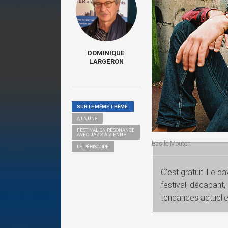
DOMINIQUE
LARGERON
SUR LE MÊME THÈME:
A LA UNE
FESTIVAL EN RÉSONANCE
AVEC JAZZ À VIENNE
Basile Mouton
LE PÉRISCOPE
C’est gratuit. Le 
festival, décapant,
tendances actuelles