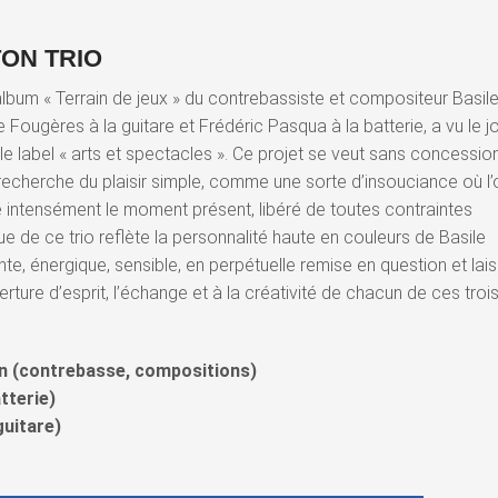
ON TRIO
album « Terrain de jeux » du contrebassiste et compositeur Basil
ougères à la guitare et Frédéric Pasqua à la batterie, a vu le j
le label « arts et spectacles ». Ce projet se veut sans concessio
la recherche du plaisir simple, comme une sorte d’insouciance où l’
re intensément le moment présent, libéré de toutes contraintes
ue de ce trio reflète la personnalité haute en couleurs de Basile
nte, énergique, sensible, en perpétuelle remise en question et lai
erture d’esprit, l’échange et à la créativité de chacun de ces troi
on (contrebasse, compositions)
tterie)
uitare)