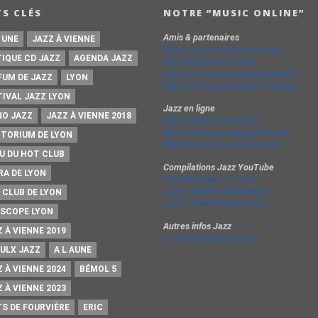
S CLÉS
NOTRE “MUSIC ONLINE”
Amis & partenaires
 UNE
JAZZ À VIENNE
https://groovesidestory.com/
TIQUE CD JAZZ
AGENDA JAZZ
http://lyon-music.com/
http://chrischarpenel.blogspot.fr
FUM DE JAZZ
LYON
https://www.yvesdorison.net/q-r
TIVAL JAZZ LYON
Jazz en ligne
NO JAZZ
JAZZ À VIENNE 2018
http://www.jazzradio.fr/
http://www.jazzmagazine.com/
ITORIUM DE LYON
http://www.jazzavienne.com/
U DU HOT CLUB
Compilations Jazz YouTube
RA DE LYON
The Very Best of Jazz
JAZZ COMPILATION 2014
 CLUB DE LYON
JAZZ COMPILATION 2013
ISCOPE LYON
Autres infos Jazz
 À VIENNE 2019
La terminologie du jazz
AULX JAZZ
A L AUNE
 À VIENNE 2024
BÉMOL 5
 À VIENNE 2023
TS DE FOURVIÈRE
ERIC