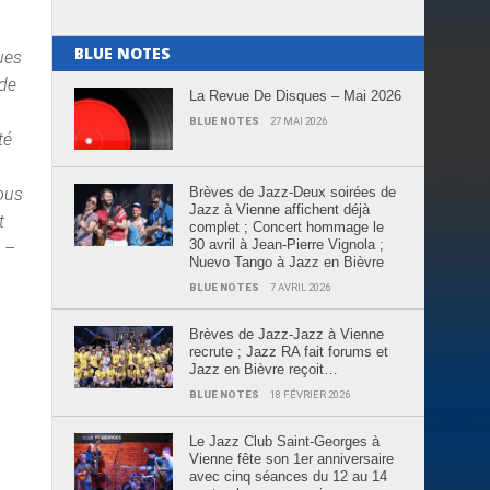
BLUE NOTES
ues
 de
La Revue De Disques – Mai 2026
BLUE NOTES
27 MAI 2026
té
Brèves de Jazz-Deux soirées de
tous
Jazz à Vienne affichent déjà
t
complet ; Concert hommage le
30 avril à Jean-Pierre Vignola ;
h –
Nuevo Tango à Jazz en Bièvre
BLUE NOTES
7 AVRIL 2026
Brèves de Jazz-Jazz à Vienne
recrute ; Jazz RA fait forums et
Jazz en Bièvre reçoit…
BLUE NOTES
18 FÉVRIER 2026
Le Jazz Club Saint-Georges à
Vienne fête son 1er anniversaire
avec cinq séances du 12 au 14