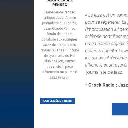
JEAN-CLAUDE
PENNEC
Jean-Claude Pennec,
« Le jazz est un vamp
critique Jazz. Ancien
pour se régénérer. La 
journaliste du Progrès,
Jean-Claude Pennec,
l’improvisation lui pe
fondu de Jazz a
sclérose dont il est r
collaboré aux rubriques
ou en bande organisée
Jazz de nombreuses
golfeurs appellent sw
revues ou sites : Tribune
de Lyon, celle du Hot
les dix ans il s’inven
Club de Lyon, Citizen
affiche le sourire juvé
Jazz, etc. Il prête
journaliste de jazz.
désormais sa plume à
Jazz in' Lyon.
* Crock Radio ; Jaz
SUR LE MÊME THÈME: