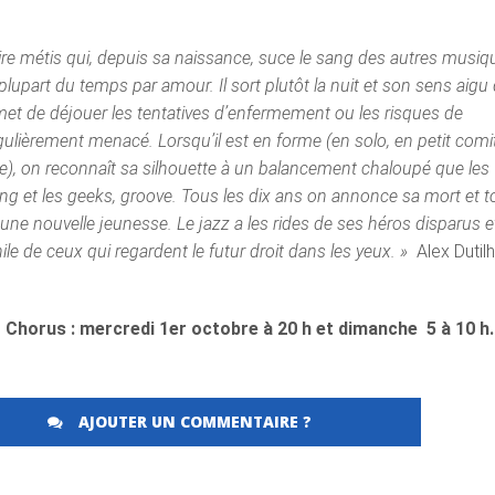
ire métis qui, depuis sa naissance, suce le sang des autres musiq
plupart du temps par amour. Il sort plutôt la nuit et son sens aigu
rmet de déjouer les tentatives d’enfermement ou les risques de
égulièrement menacé. Lorsqu’il est en forme (en solo, en petit comi
), on reconnaît sa silhouette à un balancement chaloupé que les
ing et les geeks, groove. Tous les dix ans on annonce sa mort et 
te une nouvelle jeunesse. Le jazz a les rides de ses héros disparus e
nile de ceux qui regardent le futur droit dans les yeux. »
Alex Dutil
z Chorus : mercredi 1er octobre à 20 h et dimanche
5 à 10 h.
AJOUTER UN COMMENTAIRE ?