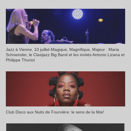
Jazz à Vienne, 10 juillet-Magique, Magnifique, Majeur : Maria
Schneinder, le Clasijazz Big Band et les invités Antonio Lizana et
Philippe Thuriot
Club Disco aux Nuits de Fourvière: le sens de la fête!