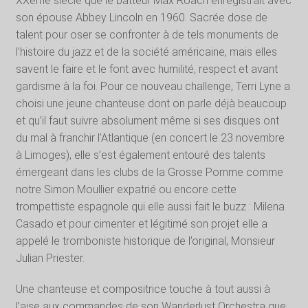
XXème siècle que le batteur Max Roach enregistrait avec
son épouse Abbey Lincoln en 1960. Sacrée dose de
talent pour oser se confronter à de tels monuments de
l’histoire du jazz et de la société américaine, mais elles
savent le faire et le font avec humilité, respect et avant
gardisme à la foi. Pour ce nouveau challenge, Terri Lyne a
choisi une jeune chanteuse dont on parle déjà beaucoup
et qu’il faut suivre absolument même si ses disques ont
du mal à franchir l’Atlantique (en concert le 23 novembre
à Limoges), elle s’est également entouré des talents
émergeant dans les clubs de la Grosse Pomme comme
notre Simon Moullier expatrié ou encore cette
trompettiste espagnole qui elle aussi fait le buzz : Milena
Casado et pour cimenter et légitimé son projet elle a
appelé le tromboniste historique de l’original, Monsieur
Julian Priester.
Une chanteuse et compositrice touche à tout aussi à
l’aise aux commandes de son Wanderlust Orchestra que