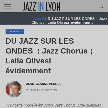
ACCUEIL
Accueil
>
DU JAZZ SUR LES ONDES : Jazz
FESTIVAL
VIDÉO
JAZZFOCUS
JAZZAGENDA
JAZZSHOP
ENTRETIEN
OPUS
Chorus ; Leila Olivesi évidemment
JAZZ
JAZZFOCUS
DU JAZZ SUR LES
ONDES : Jazz Chorus ;
Leila Olivesi
évidemment
JEAN-CLAUDE PENNEC
24 SEPTEMBRE 2025
Pour cette nouvelle émission, Jazz Chorus visite quelques