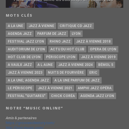
MOTS CLÉS
A LA UNE
JAZZ À VIENNE
CRITIQUE CD JAZZ
AGENDA JAZZ
PARFUM DE JAZZ
LYON
FESTIVAL JAZZ LYON
RHINO JAZZ
JAZZ À VIENNE 2018
AUDITORIUM DE LYON
ACTU DU HOT CLUB
OPERA DE LYON
HOT CLUB DE LYON
PÉRISCOPE LYON
JAZZ À VIENNE 2019
A VAULX JAZZ
A L AUNE
JAZZ À VIENNE 2024
BÉMOL 5
JAZZ À VIENNE 2023
NUITS DE FOURVIÈRE
ERIC
A LA UNE; AGENDA JAZZ
A LA UNE PARFUM DE JAZZ
LE PÉRISCOPE
JAZZ À VIENNE 2021
AMPHI JAZZ OPÉRA
FESTIVAL "GUITARES"
CHICK CORÉA
AGENDA JAZZ LYON
NOTRE “MUSIC ONLINE”
Amis & partenaires
https://groovesidestory.com/
http://lyon-music.com/