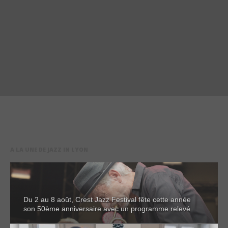
A LA UNE DE JAZZ IN LYON
Du 2 au 8 août, Crest Jazz Festival fête cette année
son 50ème anniversaire avec un programme relevé