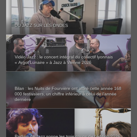
DU JAZZ SUR LES ONDES
Vidéo Jazz : le concert intégral du collectif lyonnais
« Argot Lunaire » à Jazz à Vienne 2026
Bilan : les Nuits de Fourvière ont attiré cette année 168
000 festivaliers, un chiffre inférieur à celui de l’année
dernière
Parfum de Jazz sonne les trois coups de l’édition 2026