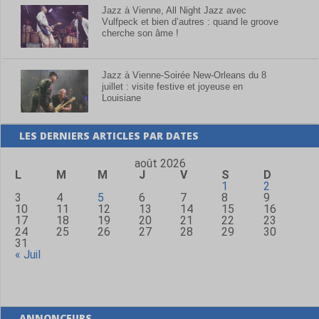
Jazz à Vienne, All Night Jazz avec
Vulfpeck et bien d’autres : quand le groove
cherche son âme !
Jazz à Vienne-Soirée New-Orleans du 8
juillet : visite festive et joyeuse en
Louisiane
LES DERNIERS ARTICLES PAR DATES
août 2026
L
M
M
J
V
S
D
1
2
3
4
5
6
7
8
9
10
11
12
13
14
15
16
17
18
19
20
21
22
23
24
25
26
27
28
29
30
31
« Juil
ANNONCEURS