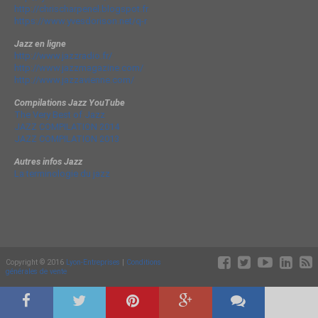
http://chrischarpenel.blogspot.fr
https://www.yvesdorison.net/q-r
Jazz en ligne
http://www.jazzradio.fr/
http://www.jazzmagazine.com/
http://www.jazzavienne.com/
Compilations Jazz YouTube
The Very Best of Jazz
JAZZ COMPILATION 2014
JAZZ COMPILATION 2013
Autres infos Jazz
La terminologie du jazz
Copyright © 2016
Lyon-Entreprises
|
Conditions
générales de vente