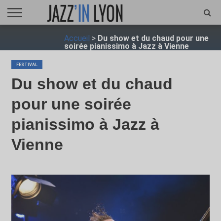
ACCUEIL
Accueil
>
Du show et du chaud pour une
FESTIVAL
VIDÉO
JAZZFOCUS
JAZZAGENDA
JAZZSHOP
ENTRETIEN
OPUS
soirée pianissimo à Jazz à Vienne
JAZZ
FESTIVAL
Du show et du chaud
pour une soirée
pianissimo à Jazz à
Vienne