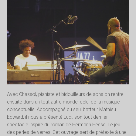
Avec Chassol, pianiste et bidouilleurs de sons on rentre
ensuite dans un tout autre monde, celui de la musique
conceptuelle. Accompagné du seul batteur Mathieu
Edward, il nous a présenté Ludi, son tout dernier
spectacle inspiré du roman de Hermann Hesse, Le jeu
des perles de verres. Cet ouvrage sert de prétexte à une