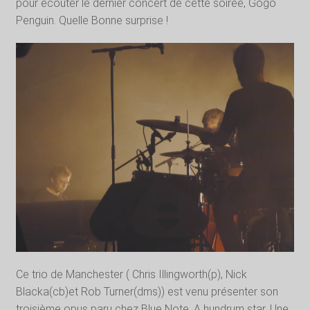
pour écouter le dernier concert de cette soirée, Gogo
Penguin. Quelle Bonne surprise !
Ce trio de Manchester ( Chris Illingworth(p), Nick
Blacka(cb)et Rob Turner(dms)) est venu présenter son
troisième opus paru chez Blue Note, A hundrum star. Une