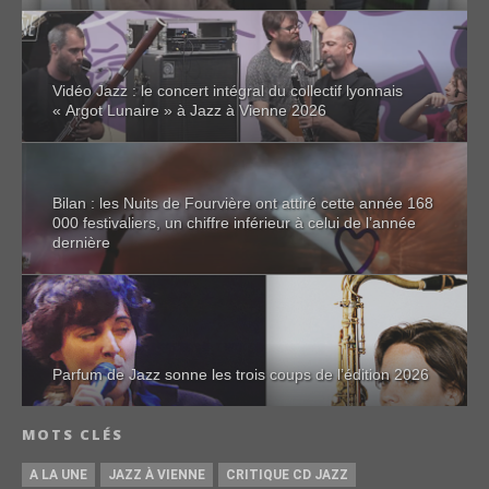
Vidéo Jazz : le concert intégral du collectif lyonnais
« Argot Lunaire » à Jazz à Vienne 2026
Bilan : les Nuits de Fourvière ont attiré cette année 168
000 festivaliers, un chiffre inférieur à celui de l’année
dernière
Parfum de Jazz sonne les trois coups de l’édition 2026
MOTS CLÉS
A LA UNE
JAZZ À VIENNE
CRITIQUE CD JAZZ