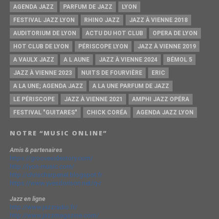
AGENDA JAZZ
PARFUM DE JAZZ
LYON
FESTIVAL JAZZ LYON
RHINO JAZZ
JAZZ À VIENNE 2018
AUDITORIUM DE LYON
ACTU DU HOT CLUB
OPERA DE LYON
HOT CLUB DE LYON
PÉRISCOPE LYON
JAZZ À VIENNE 2019
A VAULX JAZZ
A L AUNE
JAZZ À VIENNE 2024
BÉMOL 5
JAZZ À VIENNE 2023
NUITS DE FOURVIÈRE
ERIC
A LA UNE; AGENDA JAZZ
A LA UNE PARFUM DE JAZZ
LE PÉRISCOPE
JAZZ À VIENNE 2021
AMPHI JAZZ OPÉRA
FESTIVAL "GUITARES"
CHICK CORÉA
AGENDA JAZZ LYON
NOTRE “MUSIC ONLINE”
Amis & partenaires
https://groovesidestory.com/
http://lyon-music.com/
http://chrischarpenel.blogspot.fr
https://www.yvesdorison.net/q-r
Jazz en ligne
http://www.jazzradio.fr/
http://www.jazzmagazine.com/