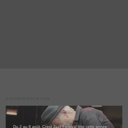
A LA UNE DE JAZZ IN LYON
Du 2 au 8 août, Crest Jazz Festival fête cette année