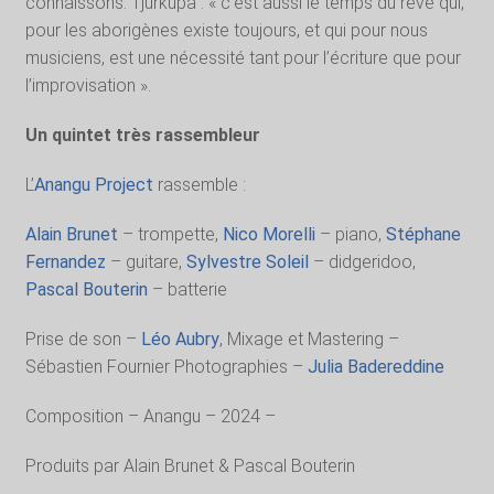
connaissons. Tjurkupa : « c’est aussi le temps du rêve qui,
pour les aborigènes existe toujours, et qui pour nous
musiciens, est une nécessité tant pour l’écriture que pour
l’improvisation ».
Un quintet très rassembleur
L’
Anangu Project
rassemble :
Alain Brunet
– trompette,
Nico Morelli
– piano,
Stéphane
Fernandez
– guitare,
Sylvestre Soleil
– didgeridoo,
Pascal Bouterin
– batterie
Prise de son –
Léo Aubry
, Mixage et Mastering –
Sébastien Fournier Photographies –
Julia Badereddine
Composition – Anangu – 2024 –
Produits par Alain Brunet & Pascal Bouterin