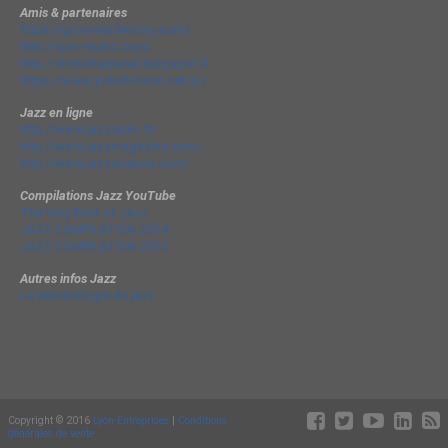
Amis & partenaires
https://groovesidestory.com/
http://lyon-music.com/
http://chrischarpenel.blogspot.fr
https://www.yvesdorison.net/q-r
Jazz en ligne
http://www.jazzradio.fr/
http://www.jazzmagazine.com/
http://www.jazzavienne.com/
Compilations Jazz YouTube
The Very Best of Jazz
JAZZ COMPILATION 2014
JAZZ COMPILATION 2013
Autres infos Jazz
La terminologie du jazz
Copyright © 2016
Lyon-Entreprises
|
Conditions
générales de vente