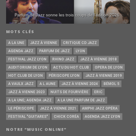
Parfum de Jazz sonne les trois coups de l’édition 2026
MOTS CLÉS
A LA UNE
JAZZ À VIENNE
CRITIQUE CD JAZZ
AGENDA JAZZ
PARFUM DE JAZZ
LYON
FESTIVAL JAZZ LYON
RHINO JAZZ
JAZZ À VIENNE 2018
AUDITORIUM DE LYON
ACTU DU HOT CLUB
OPERA DE LYON
HOT CLUB DE LYON
PÉRISCOPE LYON
JAZZ À VIENNE 2019
A VAULX JAZZ
A L AUNE
JAZZ À VIENNE 2024
BÉMOL 5
JAZZ À VIENNE 2023
NUITS DE FOURVIÈRE
ERIC
A LA UNE; AGENDA JAZZ
A LA UNE PARFUM DE JAZZ
LE PÉRISCOPE
JAZZ À VIENNE 2021
AMPHI JAZZ OPÉRA
FESTIVAL "GUITARES"
CHICK CORÉA
AGENDA JAZZ LYON
NOTRE “MUSIC ONLINE”