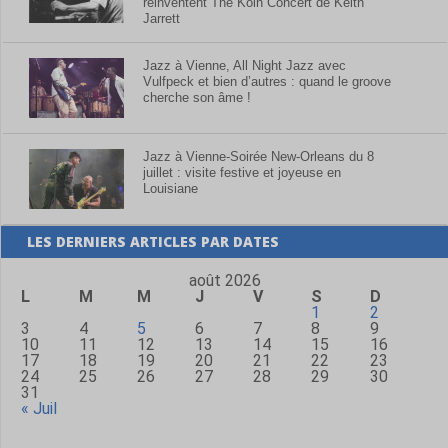
réinventent The Köln Concert de Keith
Jarrett
Jazz à Vienne, All Night Jazz avec
Vulfpeck et bien d’autres : quand le groove
cherche son âme !
Jazz à Vienne-Soirée New-Orleans du 8
juillet : visite festive et joyeuse en
Louisiane
LES DERNIERS ARTICLES PAR DATES
août 2026
L
M
M
J
V
S
D
1
2
3
4
5
6
7
8
9
10
11
12
13
14
15
16
17
18
19
20
21
22
23
24
25
26
27
28
29
30
31
« Juil