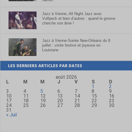
Jazz à Vienne, All Night Jazz avec
Vulfpeck et bien d’autres : quand le groove
cherche son âme !
Jazz à Vienne-Soirée New-Orleans du 8
juillet : visite festive et joyeuse en
Louisiane
LES DERNIERS ARTICLES PAR DATES
août 2026
L
M
M
J
V
S
D
1
2
3
4
5
6
7
8
9
10
11
12
13
14
15
16
17
18
19
20
21
22
23
24
25
26
27
28
29
30
31
« Juil