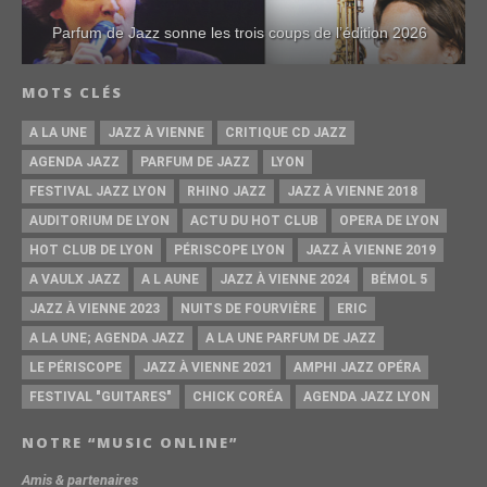
Parfum de Jazz sonne les trois coups de l’édition 2026
MOTS CLÉS
A LA UNE
JAZZ À VIENNE
CRITIQUE CD JAZZ
AGENDA JAZZ
PARFUM DE JAZZ
LYON
FESTIVAL JAZZ LYON
RHINO JAZZ
JAZZ À VIENNE 2018
AUDITORIUM DE LYON
ACTU DU HOT CLUB
OPERA DE LYON
HOT CLUB DE LYON
PÉRISCOPE LYON
JAZZ À VIENNE 2019
A VAULX JAZZ
A L AUNE
JAZZ À VIENNE 2024
BÉMOL 5
JAZZ À VIENNE 2023
NUITS DE FOURVIÈRE
ERIC
A LA UNE; AGENDA JAZZ
A LA UNE PARFUM DE JAZZ
LE PÉRISCOPE
JAZZ À VIENNE 2021
AMPHI JAZZ OPÉRA
FESTIVAL "GUITARES"
CHICK CORÉA
AGENDA JAZZ LYON
NOTRE “MUSIC ONLINE”
Amis & partenaires