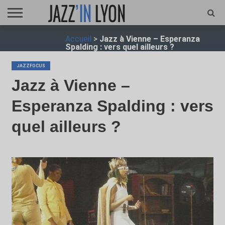
ACCUEIL
Accueil
>
Jazz à Vienne – Esperanza
FESTIVAL
VIDÉO
JAZZFOCUS
JAZZAGENDA
JAZZSHOP
ENTRETIEN
OPUS
Spalding : vers quel ailleurs ?
JAZZ
JAZZFOCUS
Jazz à Vienne –
Esperanza Spalding : vers
quel ailleurs ?