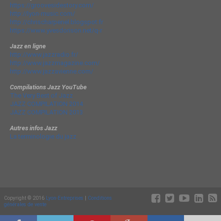
https://groovesidestory.com/
http://lyon-music.com/
http://chrischarpenel.blogspot.fr
https://www.yvesdorison.net/q-r
Jazz en ligne
http://www.jazzradio.fr/
http://www.jazzmagazine.com/
http://www.jazzavienne.com/
Compilations Jazz YouTube
The Very Best of Jazz
JAZZ COMPILATION 2014
JAZZ COMPILATION 2013
Autres infos Jazz
La terminologie du jazz
Copyright © 2016
Lyon-Entreprises
|
Conditions
générales de vente