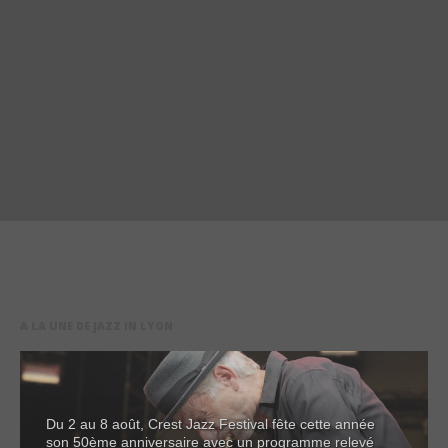
A LA UNE DE JAZZ IN LYON
Du 2 au 8 août, Crest Jazz Festival fête cette année
son 50ème anniversaire avec un programme relevé