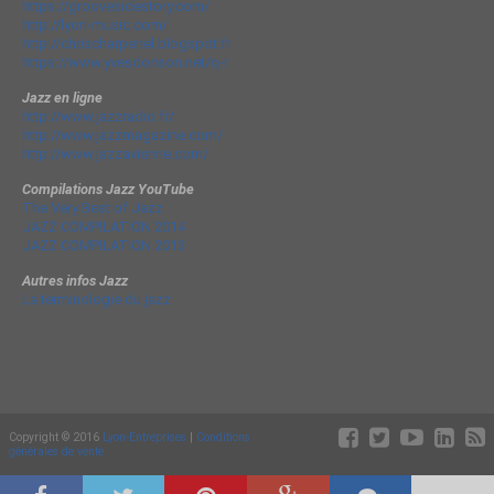
https://groovesidestory.com/
http://lyon-music.com/
http://chrischarpenel.blogspot.fr
https://www.yvesdorison.net/q-r
Jazz en ligne
http://www.jazzradio.fr/
http://www.jazzmagazine.com/
http://www.jazzavienne.com/
Compilations Jazz YouTube
The Very Best of Jazz
JAZZ COMPILATION 2014
JAZZ COMPILATION 2013
Autres infos Jazz
La terminologie du jazz
Copyright © 2016
Lyon-Entreprises
|
Conditions
générales de vente