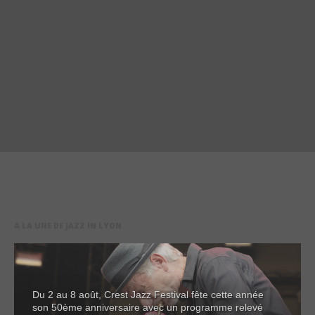
A LA UNE DE JAZZ IN LYON
Du 2 au 8 août, Crest Jazz Festival fête cette année
son 50ème anniversaire avec un programme relevé