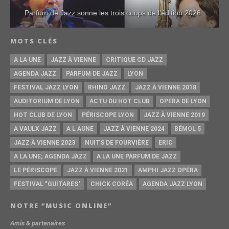
Parfum de Jazz sonne les trois coups de l’édition 2026
MOTS CLÉS
A LA UNE
JAZZ À VIENNE
CRITIQUE CD JAZZ
AGENDA JAZZ
PARFUM DE JAZZ
LYON
FESTIVAL JAZZ LYON
RHINO JAZZ
JAZZ À VIENNE 2018
AUDITORIUM DE LYON
ACTU DU HOT CLUB
OPERA DE LYON
HOT CLUB DE LYON
PÉRISCOPE LYON
JAZZ À VIENNE 2019
A VAULX JAZZ
A L AUNE
JAZZ À VIENNE 2024
BÉMOL 5
JAZZ À VIENNE 2023
NUITS DE FOURVIÈRE
ERIC
A LA UNE; AGENDA JAZZ
A LA UNE PARFUM DE JAZZ
LE PÉRISCOPE
JAZZ À VIENNE 2021
AMPHI JAZZ OPÉRA
FESTIVAL "GUITARES"
CHICK CORÉA
AGENDA JAZZ LYON
NOTRE “MUSIC ONLINE”
Amis & partenaires