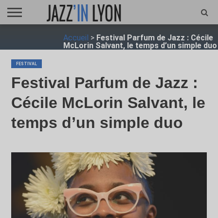
ACCUEIL
Accueil
>
Festival Parfum de Jazz : Cécile
FESTIVAL
VIDÉO
JAZZFOCUS
JAZZAGENDA
JAZZSHOP
ENTRETIEN
OPUS
McLorin Salvant, le temps d’un simple duo
JAZZ
FESTIVAL
Festival Parfum de Jazz :
Cécile McLorin Salvant, le
temps d’un simple duo