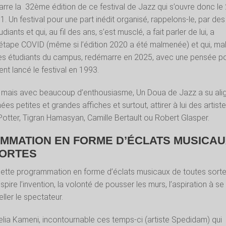
rre la
32ème édition de ce festival de Jazz qui s’ouvre donc le
11. Un festival pour une part inédit organisé, rappelons-le, par des
iants et qui, au fil des ans, s’est musclé, a fait parler de lui, a
r l’étape COVID (même si l’édition 2020 a été malmenée) et qui, ma
e des étudiants du campus, redémarre en 2025, avec une pensée p
ent lancé le festival en 1993.
mais avec beaucoup d’enthousiasme, Un Doua de Jazz a su ali
es petites et grandes affiches et surtout, attirer à lui des artist
 Potter, Tigran Hamasyan, Camille Bertault ou Robert Glasper.
MMATION EN FORME D’ÉCLATS MUSICA
SORTES
cette programmation en forme d’éclats musicaux de toutes sorte
ire l’invention, la volonté de pousser les murs, l’aspiration à se
eller le spectateur.
lia Kameni, incontournable ces temps-ci (artiste Spedidam) qui