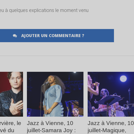
ieu à quelques explications le moment venu
AJOUTER UN COMMENTAIRE ?
LA
LIRE LA
LIRE LA
E
SUITE
SUITE
vière, le
Jazz à Vienne, 10
Jazz à Vienne, 10
uvé du
juillet-Samara Joy :
juillet-Magique,