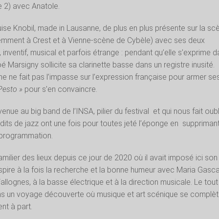
e 2) avec Anatole.
ouise Knobil, made in Lausanne, de plus en plus présente sur la sc
emment à Crest et à Vienne-scène de Cybèle) avec ses deux
, inventif, musical et parfois étrange : pendant qu’elle s’exprime 
é Marsigny sollicite sa clarinette basse dans un registre inusité.
me ne fait pas l’impasse sur l’expression française pour armer se
Pesto »
pour s’en convaincre.
venue au big band de l’INSA, pilier du festival
et qui nous fait oubl
dits de jazz ont une fois pour toutes jeté l’éponge en
suppriman
r programmation.
amilier des lieux depuis ce jour de 2020 où il avait imposé ici son
pire à la fois la recherche et la bonne humeur avec Maria Gasca
llognes, à la basse électrique et à la direction musicale. Le tout
s un voyage découverte où musique et art scénique se complèt
nt à part.