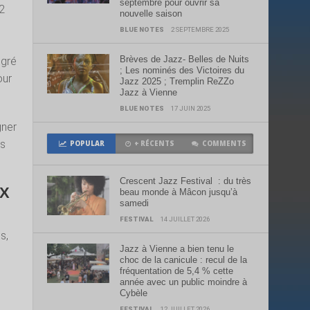
septembre pour ouvrir sa
 2
nouvelle saison
BLUE NOTES
2 SEPTEMBRE 2025
Brèves de Jazz- Belles de Nuits
lgré
; Les nominés des Victoires du
our
Jazz 2025 ; Tremplin ReZZo
Jazz à Vienne
BLUE NOTES
17 JUIN 2025
gner
es
POPULAR
+ RÉCENTS
COMMENTS
Crescent Jazz Festival : du très
UX
beau monde à Mâcon jusqu’à
samedi
FESTIVAL
14 JUILLET 2026
s,
Jazz à Vienne a bien tenu le
choc de la canicule : recul de la
fréquentation de 5,4 % cette
année avec un public moindre à
Cybèle
FESTIVAL
12 JUILLET 2026