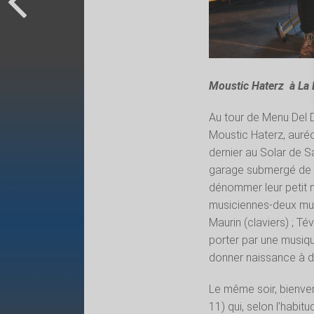
Moustic Haterz à La
Au tour de Menu Del Di
Moustic Haterz, auréol
dernier au Solar de Sa
garage submergé de m
dénommer leur petit 
musiciennes-deux musi
Maurin (claviers) ; Tév
porter par une musiqu
donner naissance à de
Le même soir, bienven
11) qui, selon l’habit