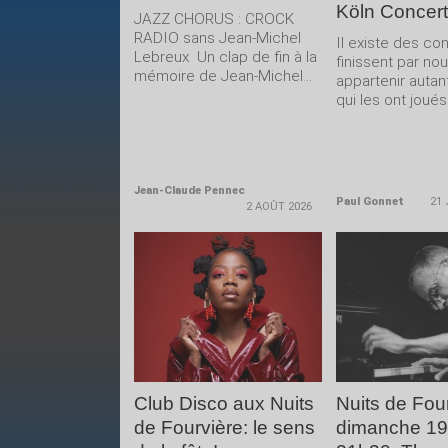
Köln Concert
JAZZ CHORUS : CROCK
RADIO sans Jean-Michel
Il existe des co
Lebreux Un clap de fin à la
finissent par no
mémoire de Jean-Michel...
appartenir autan
qui les ont joués.
Jean-Claude Pennec
Paul Gonnet
21 
2 AOÛT 2026
LIRE LA
LIRE 
SUITE
SUIT
Club Disco aux Nuits
Nuits de Four
de Fourvière: le sens
dimanche 19 j