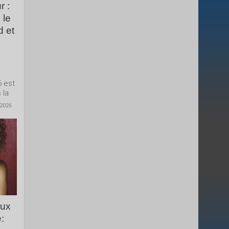
r :
 le
d et
6 est
 la
 2026
aux
: