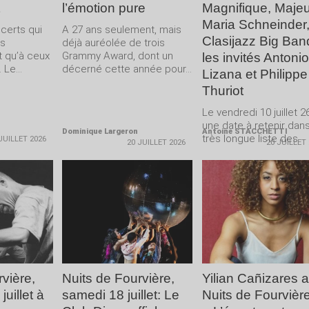
l’émotion pure
Magnifique, Majeu
Maria Schneinder,
ncerts qui
A 27 ans seulement, mais
Clasijazz Big Ban
us
déjà auréolée de trois
t qu’à ceux
Grammy Award, dont un
les invités Antonio
 Le...
décerné cette année pour...
Lizana et Philippe
Thuriot
Le vendredi 10 juillet 2
une date à retenir dans
Dominique Largeron
Antoine STACCHETTI
très longue liste des
JUILLET 2026
20 JUILLET 2026
20 JUILLET
mémorables...
LA
LIRE LA
LIRE LA
E
SUITE
SUITE
vière,
Nuits de Fourvière,
Yilian Cañizares 
uillet à
samedi 18 juillet: Le
Nuits de Fourvière