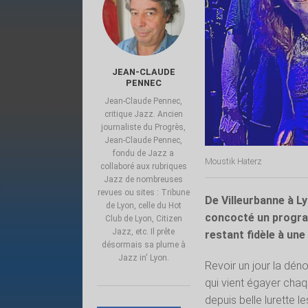
JEAN-CLAUDE
PENNEC
Jean-Claude Pennec,
critique Jazz. Ancien
journaliste du Progrès,
Jean-Claude Pennec,
fondu de Jazz a
Moustik Haterz
collaboré aux rubriques
Jazz de nombreuses
revues ou sites : Tribune
De Villeurbanne à Ly
de Lyon, celle du Hot
concocté un progra
Club de Lyon, Citizen
Jazz, etc. Il prête
restant fidèle à une
désormais sa plume à
Jazz in' Lyon.
Revoir un jour la dén
qui vient égayer cha
depuis belle lurette le