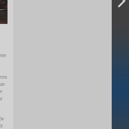
rier
rois
tan
er
ur
le
X.