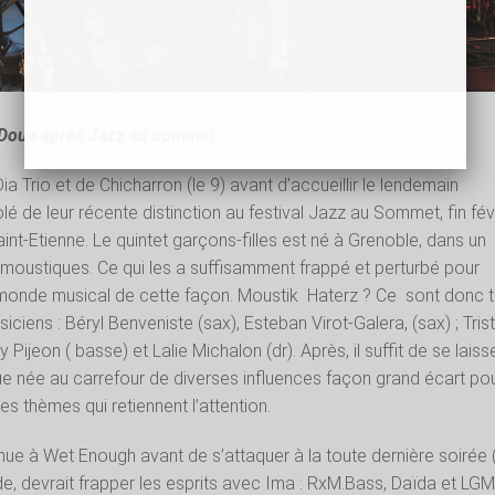
 Doua après Jazz au sommet
a Trio et de Chicharron (le 9) avant d’accueillir le lendemain
é de leur récente distinction au festival Jazz au Sommet, fin fév
int-Etienne. Le quintet garçons-filles est né à Grenoble, dans un
oustiques. Ce qui les a suffisamment frappé et perturbé pour
monde musical de cette façon. Moustik Haterz ? Ce sont donc t
ciens : Béryl Benveniste (sax), Esteban Virot-Galera, (sax) ; Tris
y Pijeon ( basse) et Lalie Michalon (dr). Après, il suffit de se laiss
e née au carrefour de diverses influences façon grand écart po
s thèmes qui retiennent l’attention.
ue à Wet Enough avant de s’attaquer à la toute dernière soirée (
ude, devrait frapper les esprits avec Ima : RxM.Bass, Daïda et LGM