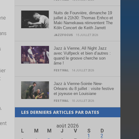
Nuits de Fourvière, dimanche 19
ène
juillet à 21h30: Thomas Enhco et
Maki Namekawa réinventent The
Köln Concert de Keith Jarrett
dans
JAZZFOCUS
15 JUILLET 2026
Jazz à Vienne, All Night Jazz
s
avec Vulfpeck et bien d’autres :
quand le groove cherche son
âme !
ier
FESTIVAL
14 JUILLET 2026
t
Jazz à Vienne-Soirée New-
Orleans du 8 juillet : visite festive
et joyeuse en Louisiane
FESTIVAL
10 JUILLET 2026
,
LES DERNIERS ARTICLES PAR DATES
ent
août 2026
L
M
M
J
V
S
D
1
2