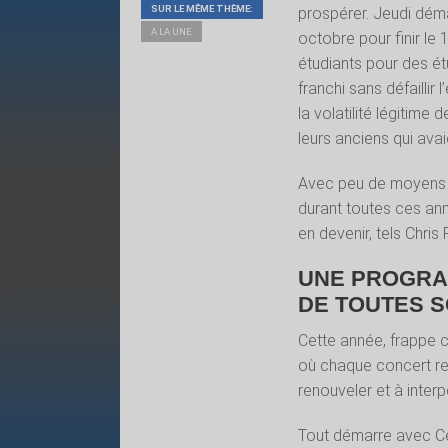
SUR LE MÊME THÈME:
prospérer. Jeudi déma
A LA UNE
octobre pour finir le 
étudiants pour des étud
franchi sans défailli
la volatilité légitim
leurs anciens qui avai
Avec peu de moyens 
durant toutes ces anné
en devenir, tels Chris
UNE PROGRA
DE TOUTES 
Cette année, frappe 
où chaque concert resp
renouveler et à interp
Tout démarre avec Ce