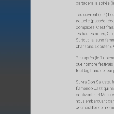
partagera la soirée (l
Les suivront (le 4) L
actuelle (passée réc
complices. C’est frais
les hautes notes, Chlo
Surtout, la jeune fem
chansons. Ecouter
« 
Peu après (le 7), bien
que nombre festivals 
tout big band de leu
Suivra Don Salluste, f
flamenco Jazz qui res
captivante, et Manu Va
nous embarquant dan
pour distiller ce mome