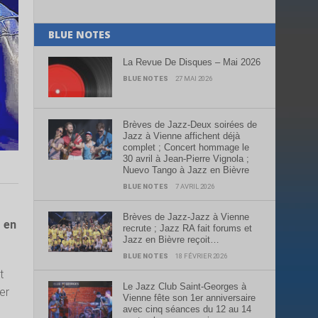
BLUE NOTES
La Revue De Disques – Mai 2026
BLUE NOTES
27 MAI 2026
Brèves de Jazz-Deux soirées de
Jazz à Vienne affichent déjà
complet ; Concert hommage le
30 avril à Jean-Pierre Vignola ;
Nuevo Tango à Jazz en Bièvre
BLUE NOTES
7 AVRIL 2026
Brèves de Jazz-Jazz à Vienne
 en
recrute ; Jazz RA fait forums et
Jazz en Bièvre reçoit…
BLUE NOTES
18 FÉVRIER 2026
t
Le Jazz Club Saint-Georges à
er
Vienne fête son 1er anniversaire
avec cinq séances du 12 au 14