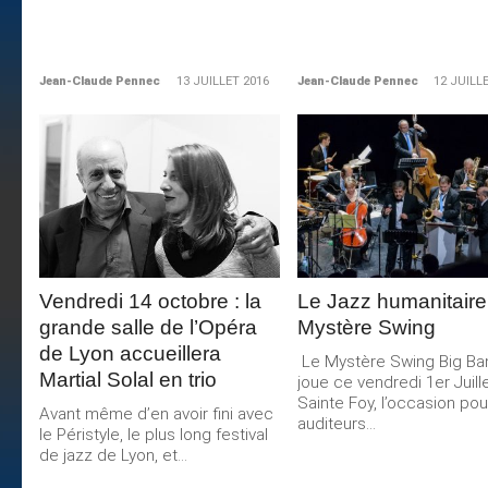
Jean-Claude Pennec
13 JUILLET 2016
Jean-Claude Pennec
12 JUILL
LIRE LA
LIRE LA
SUITE
SUITE
Vendredi 14 octobre : la
Le Jazz humanitaire
grande salle de l’Opéra
Mystère Swing
de Lyon accueillera
Le Mystère Swing Big Ba
Martial Solal en trio
joue ce vendredi 1er Juill
Sainte Foy, l’occasion pou
Avant même d’en avoir fini avec
auditeurs...
le Péristyle, le plus long festival
de jazz de Lyon, et...