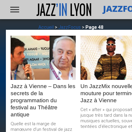
JAZZF
Accueil
>
JazzFocus
>
Page 48
LIRE LA
LIRE LA
SUITE
SUITE
Jazz à Vienne – Dans les
Un JazzMix nouvell
secrets de la
mouture pour termin
programmation du
Jazz à Vienne
festival au Théâtre
Cet « after » qui proposait
antique
jusque très tard dans la nu
musiques actuelles, souv
Quelle est la marge de
teintées d’électronique et.
manœuvre d’un festival de jazz