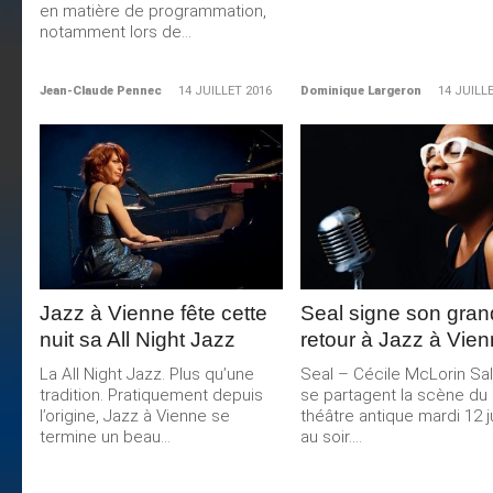
en matière de programmation,
notamment lors de...
Jean-Claude Pennec
14 JUILLET 2016
Dominique Largeron
14 JUILL
LIRE LA
LIRE LA
SUITE
SUITE
Jazz à Vienne fête cette
Seal signe son gran
nuit sa All Night Jazz
retour à Jazz à Vie
La All Night Jazz. Plus qu’une
Seal – Cécile McLorin Sal
tradition. Pratiquement depuis
se partagent la scène du
l’origine, Jazz à Vienne se
théâtre antique mardi 12 ju
termine un beau...
au soir....