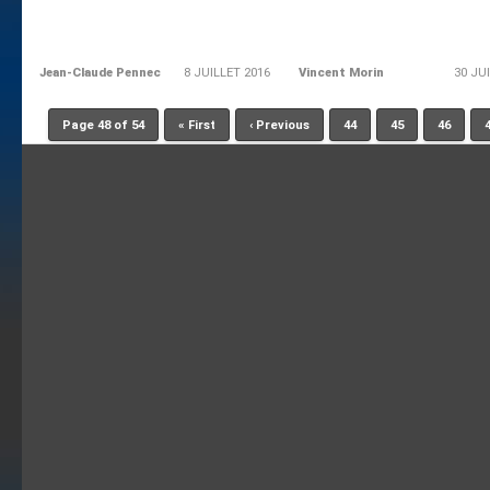
Jean-Claude Pennec
8 JUILLET 2016
Vincent Morin
30 JU
Page 48 of 54
« First
‹ Previous
44
45
46