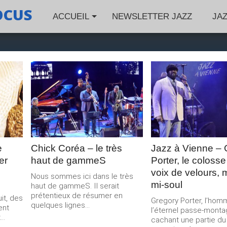
OCUS
ACCUEIL
NEWSLETTER JAZZ
JA
LIRE LA
LIRE LA
SUITE
SUITE
e
Chick Coréa – le très
Jazz à Vienne – 
er
haut de gammeS
Porter, le colosse
voix de velours, m
Nous sommes ici dans le très
mi-soul
haut de gammeS. Il serait
prétentieux de résumer en
it, des
Gregory Porter, l’hom
quelques lignes...
ent
l’éternel passe-mont
..
cachant une partie du