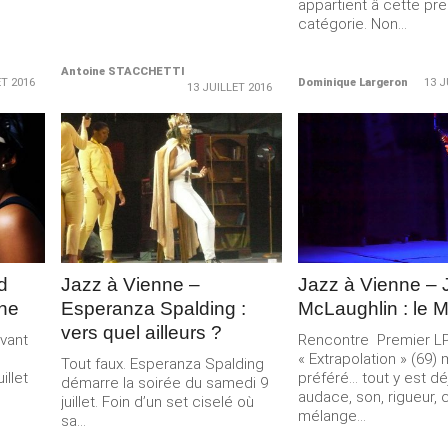
appartient â cette pr
catégorie. Non...
Antoine STACCHETTI
ET 2016
Dominique Largeron
13 J
13 JUILLET 2016
LIRE LA
LIRE LA
SUITE
SUITE
d
Jazz à Vienne –
Jazz à Vienne – 
nne
Esperanza Spalding :
McLaughlin : le 
vers quel ailleurs ?
vant
Rencontre Premier L
« Extrapolation » (69)
Tout faux. Esperanza Spalding
illet
préféré… tout y est dé
démarre la soirée du samedi 9
audace, son, rigueur, c
juillet. Foin d’un set ciselé où
mélange...
sa...