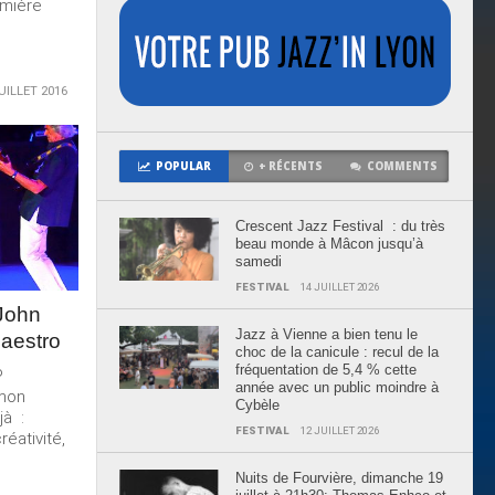
emière
UILLET 2016
POPULAR
+ RÉCENTS
COMMENTS
Crescent Jazz Festival : du très
beau monde à Mâcon jusqu’à
samedi
FESTIVAL
14 JUILLET 2026
John
Jazz à Vienne a bien tenu le
Maestro
choc de la canicule : recul de la
fréquentation de 5,4 % cette
P
année avec un public moindre à
 mon
Cybèle
jà :
FESTIVAL
12 JUILLET 2026
réativité,
Nuits de Fourvière, dimanche 19