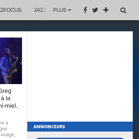
ZZFOCUS
JAZZFESTIVAL
PLUS
JAZZAGENDA
JA
Greg
 à la
i-miel,
me à
ANNONCEURS
agne
 visage,