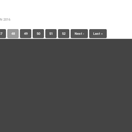
IN 2016
47
48
49
50
51
52
Next ›
Last »