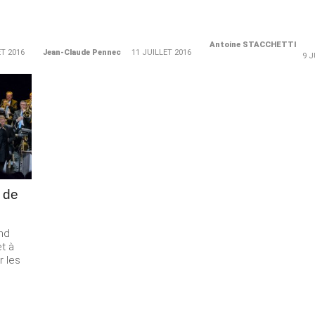
Antoine STACCHETTI
ET 2016
Jean-Claude Pennec
11 JUILLET 2016
9 J
Merci de Liker notre page Facebook !
 de
nd
et à
r les