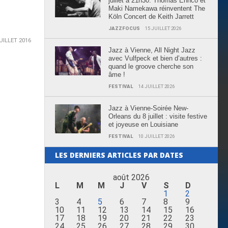
juillet à 21h30: Thomas Enhco et
Maki Namekawa réinventent The
Köln Concert de Keith Jarrett
JAZZFOCUS
15 JUILLET 2026
UILLET 2016
Jazz à Vienne, All Night Jazz
avec Vulfpeck et bien d’autres :
quand le groove cherche son
âme !
FESTIVAL
14 JUILLET 2026
Jazz à Vienne-Soirée New-
Orleans du 8 juillet : visite festive
et joyeuse en Louisiane
FESTIVAL
10 JUILLET 2026
LES DERNIERS ARTICLES PAR DATES
août 2026
L
M
M
J
V
S
D
1
2
3
4
5
6
7
8
9
10
11
12
13
14
15
16
17
18
19
20
21
22
23
24
25
26
27
28
29
30