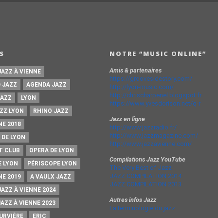
S
NOTRE “MUSIC ONLINE”
Amis & partenaires
JAZZ À VIENNE
https://groovesidestory.com/
 JAZZ
AGENDA JAZZ
http://lyon-music.com/
http://chrischarpenel.blogspot.fr
JAZZ
LYON
https://www.yvesdorison.net/q-r
ZZ LYON
RHINO JAZZ
Jazz en ligne
NE 2018
http://www.jazzradio.fr/
http://www.jazzmagazine.com/
 DE LYON
http://www.jazzavienne.com/
T CLUB
OPERA DE LYON
Compilations Jazz YouTube
E LYON
PÉRISCOPE LYON
The Very Best of Jazz
JAZZ COMPILATION 2014
NE 2019
A VAULX JAZZ
JAZZ COMPILATION 2013
JAZZ À VIENNE 2024
Autres infos Jazz
JAZZ À VIENNE 2023
La terminologie du jazz
URVIÈRE
ERIC