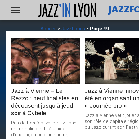
JAZZF
Accueil
>
JazzFocus
>
Page 49
LIRE LA
LIRE LA
SUITE
SUITE
Jazz à Vienne – Le
Jazz à Vienne innov
Rezzo : neuf finalistes en
été en organisant u
décousent jusqu’à jeudi
« Journée pro »
soir à Cybèle
Jazz à Vienne veut jouer 
son rôle de capitale régio
Pas de bon festival de jazz sans
du Jazz durant son Festival
un tremplin destiné à aider,
d’une façon ou d’une autre,...