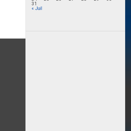
31
« Juil