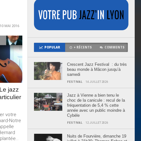
10 MAI 2016
POPULAR
+ RÉCENTS
COMMENTS
Crescent Jazz Festival : du très
beau monde à Mâcon jusqu’à
samedi
FESTIVAL
14 JUILLET 2026
 Le jazz
Jazz à Vienne a bien tenu le
ticulier
choc de la canicule : recul de la
fréquentation de 5,4 % cette
année avec un public moindre à
er votre
Cybèle
nard-Notre
FESTIVAL
12 JUILLET 2026
appelle
Bernard
Nuits de Fourvière, dimanche 19
plantée...