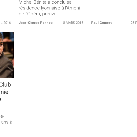
Michel Bénita a conclu sa
résidence lyonnaise à l’Amphi
de l’Opéra, preuve,...
IL 2016
Jean-Claude Pennec
8 MARS 2016
Paul Gonnet
28 
Merci de Liker notre page Facebook !
Club
énie
e
e-
 ans à