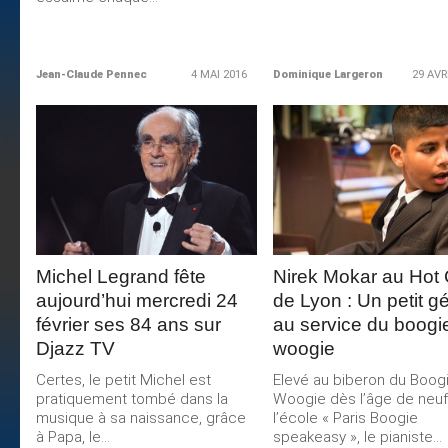
Jean-Claude Pennec
4 MAI 2016
Dominique Largeron
29 AVR
LIRE LA
LIRE LA
SUITE
SUITE
Michel Legrand fête
Nirek Mokar au Hot 
aujourd’hui mercredi 24
de Lyon : Un petit g
février ses 84 ans sur
au service du boogi
Djazz TV
woogie
Certes, le petit Michel est
Elevé au biberon du Boogi
pratiquement tombé dans la
Woogie dès l’âge de neuf
musique à sa naissance, grâce
l’école « Paris Boogie
à Papa, le...
speakeasy », le pianiste...