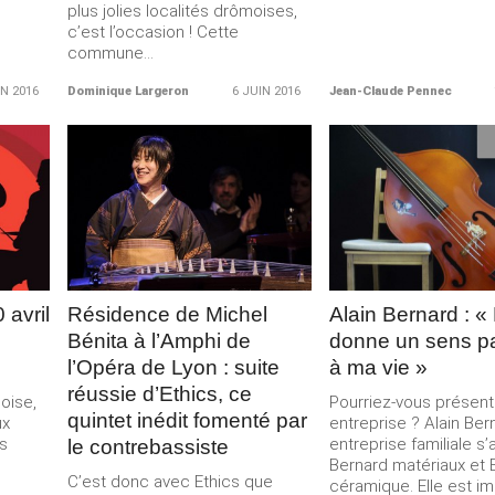
plus jolies localités drômoises,
c’est l’occasion ! Cette
commune...
IN 2016
Dominique Largeron
6 JUIN 2016
Jean-Claude Pennec
LIRE LA
LIRE LA
SUITE
SUITE
 avril
Résidence de Michel
Alain Bernard : «
Bénita à l’Amphi de
donne un sens par
l’Opéra de Lyon : suite
à ma vie »
réussie d’Ethics, ce
oise,
Pourriez-vous présent
quintet inédit fomenté par
ux
entreprise ? Alain Ber
s
entreprise familiale s’
le contrebassiste
Bernard matériaux et 
C’est donc avec Ethics que
céramique. Elle est im