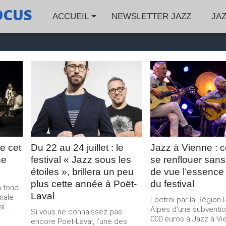
OCUS
ACCUEIL
NEWSLETTER JAZZ
JA
LIRE LA
LIRE LA
SUITE
SUITE
e cet
Du 22 au 24 juillet : le
Jazz à Vienne :
ne
festival « Jazz sous les
se renflouer sans
étoiles », brillera un peu
de vue l’essenc
plus cette année à Poët-
du festival
à fond
Laval
nale
L’octroi par la Région
....
Alpes d’une subventi
Si vous ne connaissez pas
000 euros à Jazz à Vie
encore Poët-Laval, l’une des