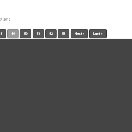
ER 2016
48
49
50
51
52
53
Next ›
Last »