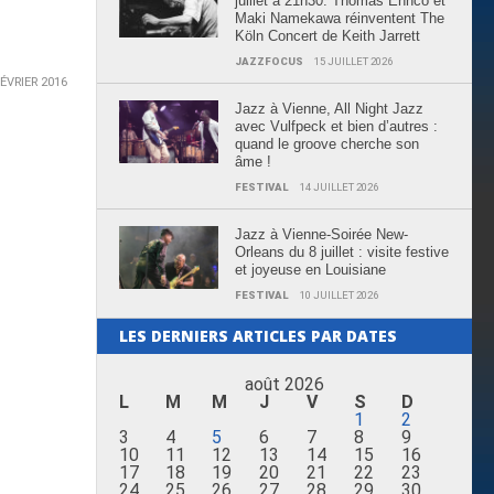
juillet à 21h30: Thomas Enhco et
Maki Namekawa réinventent The
Köln Concert de Keith Jarrett
JAZZFOCUS
15 JUILLET 2026
FÉVRIER 2016
Jazz à Vienne, All Night Jazz
avec Vulfpeck et bien d’autres :
quand le groove cherche son
âme !
FESTIVAL
14 JUILLET 2026
Jazz à Vienne-Soirée New-
Orleans du 8 juillet : visite festive
et joyeuse en Louisiane
FESTIVAL
10 JUILLET 2026
LES DERNIERS ARTICLES PAR DATES
août 2026
L
M
M
J
V
S
D
1
2
3
4
5
6
7
8
9
10
11
12
13
14
15
16
17
18
19
20
21
22
23
24
25
26
27
28
29
30