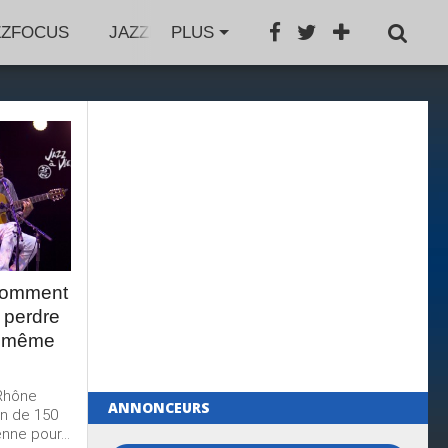
ZZFOCUS
JAZZFESTIVAL
PLUS
JAZZAGENDA
JA
 comment
 perdre
e même
 Rhône
ANNONCEURS
on de 150
nne pour...