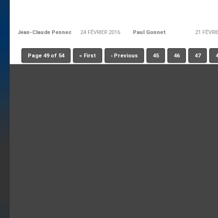
Jean-Claude Pennec
24 FÉVRIER 2016
Paul Gonnet
21 FÉVRI
Page 49 of 54
« First
‹ Previous
45
46
47