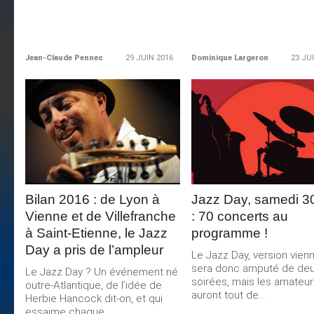
Jean-Claude Pennec
29 JUIN 2016
Dominique Largeron
23 JU
LIRE LA
LIRE LA
SUITE
SUITE
Bilan 2016 : de Lyon à
Jazz Day, samedi 30
Vienne et de Villefranche
: 70 concerts au
à Saint-Etienne, le Jazz
programme !
Day a pris de l’ampleur
Le Jazz Day, version vienn
sera donc amputé de de
Le Jazz Day ? Un événement né
soirées, mais les amateur
outre-Atlantique, de l’idée de
auront tout de...
Herbie Hancock dit-on, et qui
essaime chaque...