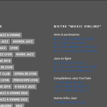
S
NOTRE “MUSIC ONLINE”
Amis & partenaires
JAZZ À VIENNE
https://groovesidestory.com/
 JAZZ
AGENDA JAZZ
http://lyon-music.com/
http://chrischarpenel.blogspot.fr
JAZZ
LYON
https://www.yvesdorison.net/q-r
ZZ LYON
RHINO JAZZ
Jazz en ligne
NE 2018
http://www.jazzradio.fr/
http://www.jazzmagazine.com/
 DE LYON
http://www.jazzavienne.com/
T CLUB
OPERA DE LYON
Compilations Jazz YouTube
E LYON
PÉRISCOPE LYON
The Very Best of Jazz
JAZZ COMPILATION 2014
NE 2019
A VAULX JAZZ
JAZZ COMPILATION 2013
JAZZ À VIENNE 2024
Autres infos Jazz
JAZZ À VIENNE 2023
La terminologie du jazz
URVIÈRE
ERIC