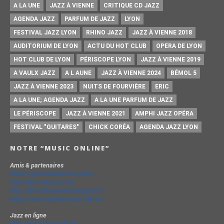
A LA UNE
JAZZ À VIENNE
CRITIQUE CD JAZZ
AGENDA JAZZ
PARFUM DE JAZZ
LYON
FESTIVAL JAZZ LYON
RHINO JAZZ
JAZZ À VIENNE 2018
AUDITORIUM DE LYON
ACTU DU HOT CLUB
OPERA DE LYON
HOT CLUB DE LYON
PÉRISCOPE LYON
JAZZ À VIENNE 2019
A VAULX JAZZ
A L AUNE
JAZZ À VIENNE 2024
BÉMOL 5
JAZZ À VIENNE 2023
NUITS DE FOURVIÈRE
ERIC
A LA UNE; AGENDA JAZZ
A LA UNE PARFUM DE JAZZ
LE PÉRISCOPE
JAZZ À VIENNE 2021
AMPHI JAZZ OPÉRA
FESTIVAL "GUITARES"
CHICK CORÉA
AGENDA JAZZ LYON
NOTRE “MUSIC ONLINE”
Amis & partenaires
https://groovesidestory.com/
http://lyon-music.com/
http://chrischarpenel.blogspot.fr
https://www.yvesdorison.net/q-r
Jazz en ligne
http://www.jazzradio.fr/