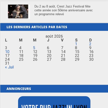
Du 2 au 8 août, Crest Jazz Festival fête
cette année son 50ème anniversaire avec
un programme relevé
LES DERNIERS ARTICLES PAR DATES
août 2026
L
M
M
J
V
S
D
1
2
3
4
5
6
7
8
9
10
11
12
13
14
15
16
17
18
19
20
21
22
23
24
25
26
27
28
29
30
31
« Juil
ANNONCEURS
Merci de Liker notre page Facebook !