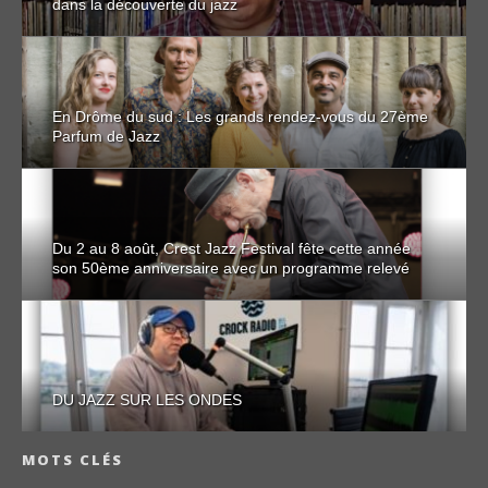
dans la découverte du jazz
En Drôme du sud : Les grands rendez-vous du 27ème
Parfum de Jazz
Du 2 au 8 août, Crest Jazz Festival fête cette année
son 50ème anniversaire avec un programme relevé
DU JAZZ SUR LES ONDES
MOTS CLÉS