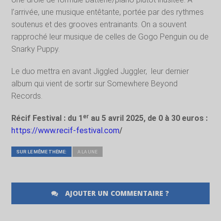
l’arrivée, une musique entêtante, portée par des rythmes
soutenus et des grooves entrainants. On a souvent
rapproché leur musique de celles de Gogo Penguin ou de
Snarky Puppy.
Le duo mettra en avant Jiggled Juggler,
leur dernier
album qui vient de sortir sur Somewhere Beyond
Records.
Récif Festival : du 1ᵉʳ au 5 avril 2025, de 0 à 30 euros :
https://www.recif-festival.com
/
SUR LE MÊME THÈME:
A LA UNE
AJOUTER UN COMMENTAIRE ?