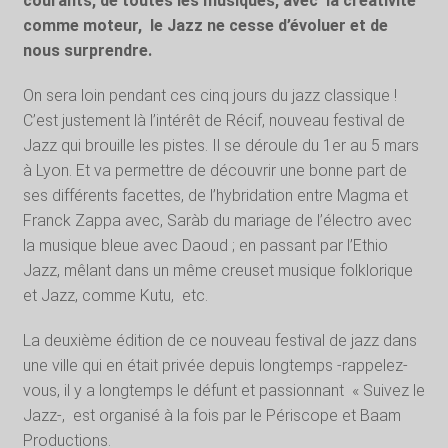
courants, de toutes les musiques, avec
la créativité
comme moteur,
le Jazz ne cesse d’évoluer et de
nous surprendre.
On sera loin pendant ces cinq jours du jazz classique !
C’est justement là l’intérêt de Récif, nouveau festival de
Jazz qui brouille les pistes. Il se déroule du 1er au 5 mars
à Lyon. Et va permettre de découvrir une bonne part de
ses différents facettes, de l’hybridation entre Magma et
Franck Zappa avec, Saràb du mariage de l’électro avec
la musique bleue avec Daoud ; en passant par l’Ethio
Jazz, mêlant dans un même creuset musique folklorique
et Jazz, comme Kutu,
etc.
La deuxième édition de ce nouveau festival de jazz dans
une ville qui en était privée depuis longtemps -rappelez-
vous, il y a longtemps le défunt et passionnant
« Suivez le
Jazz-,
est organisé à la fois par le Périscope et Baam
Productions.