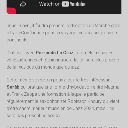
Jeudi 3 avril, il faudra prendre la direction du Marché gare
à Lyon-Confluence pour un voyage musical sur plusieurs
continents.
D’abord
avec
Parranda La Cruz,
qui mêle musiques
vénézuéliennes et réunionnaises:
là, on sera plus proche
de la musique du monde que du jazz.
Cette même soirée, on pourra ouïr le très intéressant
Saràb
qui pratique une forme d’hybridation entre Magma
et Frank Zappa une formation à laquelle participe
régulièrement le saxophoniste Robinson Khoury qui vient
d’être sacré meilleur musicien de Jazz 2024, mais il ne
sera pas présent ce soir là.