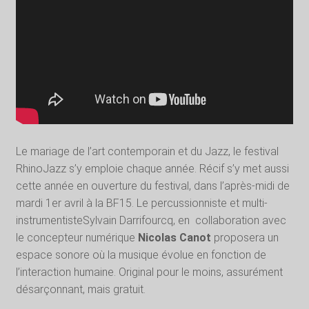
Le mariage de l’art contemporain et du Jazz, le festival
RhinoJazz s’y emploie chaque année. Récif s’y met aussi
cette année en ouverture du festival, dans l’après-midi de
mardi 1er avril à la BF15. Le percussionniste et multi-
instrumentisteSylvain Darrifourcq, en collaboration avec
le concepteur numérique
Nicolas Canot
proposera un
espace sonore où la musique évolue en fonction de
l’interaction humaine. Original pour le moins, assurément
désarçonnant, mais gratuit.