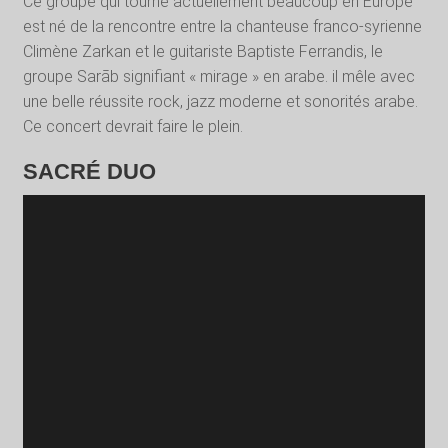
Ce groupe qui tourne actuellement beaucoup en Europe
est né de la rencontre entre la chanteuse franco-syrienne
Climène Zarkan et le guitariste Baptiste Ferrandis, le
groupe Sarāb signifiant « mirage » en arabe. il mêle avec
une belle réussite rock, jazz moderne et sonorités arabe.
Ce concert devrait faire le plein.
SACRÉ DUO