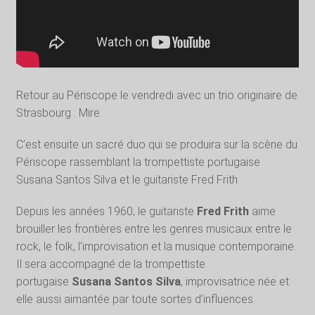
Retour au Périscope le vendredi avec un trio originaire de
Strasbourg : Mire.
C’est ensuite un sacré duo qui se produira sur la scène du
Périscope rassemblant la trompettiste portugaise
Susana Santos Silva et le guitariste Fred Frith
Depuis les années 1960, le guitariste
Fred Frith
aime
brouiller les frontières entre les genres musicaux entre le
rock, le folk, l’improvisation et la musique contemporaine.
Il sera accompagné de la trompettiste
portugaise
Susana Santos Silva
, improvisatrice née et
elle aussi aimantée par toute sortes d’influences.