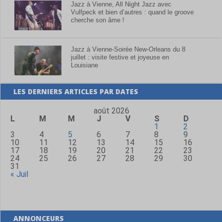
Jazz à Vienne, All Night Jazz avec
Vulfpeck et bien d’autres : quand le groove
cherche son âme !
Jazz à Vienne-Soirée New-Orleans du 8
juillet : visite festive et joyeuse en
Louisiane
LES DERNIERS ARTICLES PAR DATES
août 2026
L
M
M
J
V
S
D
1
2
3
4
5
6
7
8
9
10
11
12
13
14
15
16
17
18
19
20
21
22
23
24
25
26
27
28
29
30
31
« Juil
ANNONCEURS