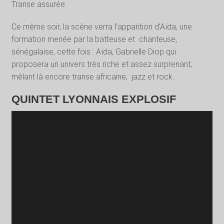
Transe assurée.
Ce même soir, la scène verra l’apparition d’Aïda, une
formation menée par la batteuse et
chanteuse,
sénégalaise, cette fois : Aïda, Gabrielle Diop qui
proposera un univers très riche et assez surprenant,
mêlant là encore transe africaine,
jazz et rock…
QUINTET LYONNAIS EXPLOSIF