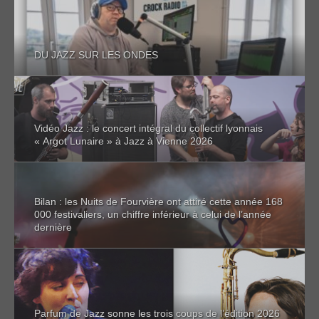
DU JAZZ SUR LES ONDES
Vidéo Jazz : le concert intégral du collectif lyonnais
« Argot Lunaire » à Jazz à Vienne 2026
Bilan : les Nuits de Fourvière ont attiré cette année 168
000 festivaliers, un chiffre inférieur à celui de l’année
dernière
Parfum de Jazz sonne les trois coups de l’édition 2026