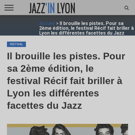
ACCUEIL
Accueil
>
Il brouille les pistes. Pour sa
FESTIVAL
VIDÉO
JAZZFOCUS
JAZZAGENDA
JAZZSHOP
ENTRETIEN
OPUS
2ème édition, le festival Récif fait briller à
JAZZ
Lyon les différentes facettes du Jazz
FESTIVAL
Il brouille les pistes. Pour
sa 2ème édition, le
festival Récif fait briller à
Lyon les différentes
facettes du Jazz