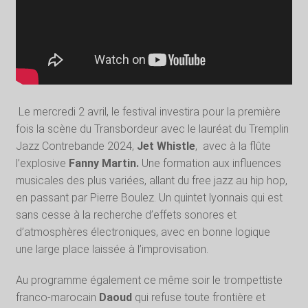
Le mercredi 2 avril, le festival investira pour la première
fois la scène du Transbordeur avec le lauréat du Tremplin
Jazz Contrebande 2024,
Jet Whistle
, avec à la flûte
l’explosive
Fanny Martin.
Une formation aux influences
musicales des plus variées, allant du free jazz au hip hop,
en passant par Pierre Boulez. Un quintet lyonnais qui est
sans cesse à la recherche d’effets sonores et
d’atmosphères électroniques, avec en bonne logique
une large place laissée à l’improvisation.
Au programme également ce même soir le trompettiste
franco-marocain
Daoud
qui refuse toute frontière et