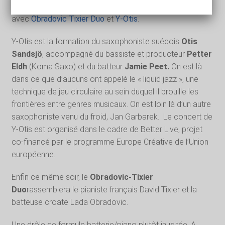
Enfin, la dernière du
samedi 5 s’ouvrira au Périscope
avec
Obradovic Tixier Duo
et
Y-Otis
.
Y-Otis est la formation du saxophoniste suédois
Otis
Sandsjö
, accompagné du bassiste et producteur
Petter
Eldh
(Koma Saxo) et du batteur
Jamie Peet.
On est là
dans ce que d’aucuns ont appelé le « liquid jazz », une
technique de jeu circulaire au sein duquel il brouille les
frontières entre genres musicaux. On est loin là d’un autre
saxophoniste venu du froid, Jan Garbarek.
Le concert de
Y-Otis est organisé dans le cadre de Better Live, projet
co-financé par le programme Europe Créative de l’Union
européenne.
Enfin ce même soir, le
Obradovic-Tixier
Duo
rassemblera le pianiste français David Tixier et la
batteuse croate Lada Obradovic.
Une drôle de formule batterie/piano plutôt inusitée. A