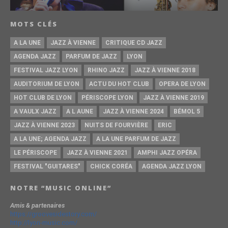
MOTS CLÉS
A LA UNE
JAZZ À VIENNE
CRITIQUE CD JAZZ
AGENDA JAZZ
PARFUM DE JAZZ
LYON
FESTIVAL JAZZ LYON
RHINO JAZZ
JAZZ À VIENNE 2018
AUDITORIUM DE LYON
ACTU DU HOT CLUB
OPERA DE LYON
HOT CLUB DE LYON
PÉRISCOPE LYON
JAZZ À VIENNE 2019
A VAULX JAZZ
A L AUNE
JAZZ À VIENNE 2024
BÉMOL 5
JAZZ À VIENNE 2023
NUITS DE FOURVIÈRE
ERIC
A LA UNE; AGENDA JAZZ
A LA UNE PARFUM DE JAZZ
LE PÉRISCOPE
JAZZ À VIENNE 2021
AMPHI JAZZ OPÉRA
FESTIVAL "GUITARES"
CHICK CORÉA
AGENDA JAZZ LYON
NOTRE “MUSIC ONLINE”
Amis & partenaires
https://groovesidestory.com/
http://lyon-music.com/