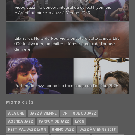
Vidéo Jazz : le concert intégral du collectif lyonnais
« Argot Lunaire » à Jazz à Vienne 2026
Bilan : les Nuits de Fourvière ont attiré cette année 168
000 festivaliers, un chiffre inférieur à celui de l’année
dernière
Parfum de Jazz sonne les trois coups de l’édition 2026
MOTS CLÉS
A LA UNE
JAZZ À VIENNE
CRITIQUE CD JAZZ
AGENDA JAZZ
PARFUM DE JAZZ
LYON
FESTIVAL JAZZ LYON
RHINO JAZZ
JAZZ À VIENNE 2018