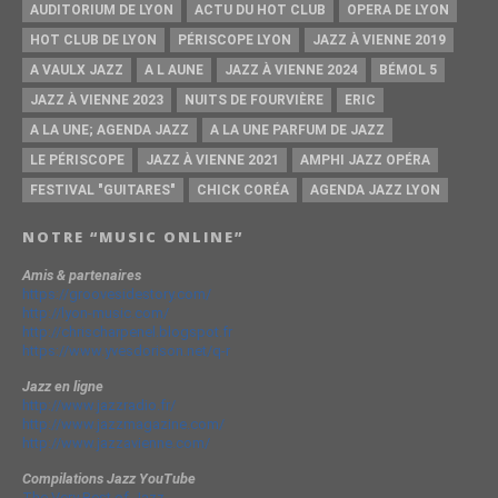
AUDITORIUM DE LYON
ACTU DU HOT CLUB
OPERA DE LYON
HOT CLUB DE LYON
PÉRISCOPE LYON
JAZZ À VIENNE 2019
A VAULX JAZZ
A L AUNE
JAZZ À VIENNE 2024
BÉMOL 5
JAZZ À VIENNE 2023
NUITS DE FOURVIÈRE
ERIC
A LA UNE; AGENDA JAZZ
A LA UNE PARFUM DE JAZZ
LE PÉRISCOPE
JAZZ À VIENNE 2021
AMPHI JAZZ OPÉRA
FESTIVAL "GUITARES"
CHICK CORÉA
AGENDA JAZZ LYON
NOTRE “MUSIC ONLINE”
Amis & partenaires
https://groovesidestory.com/
http://lyon-music.com/
http://chrischarpenel.blogspot.fr
https://www.yvesdorison.net/q-r
Jazz en ligne
http://www.jazzradio.fr/
http://www.jazzmagazine.com/
http://www.jazzavienne.com/
Compilations Jazz YouTube
The Very Best of Jazz