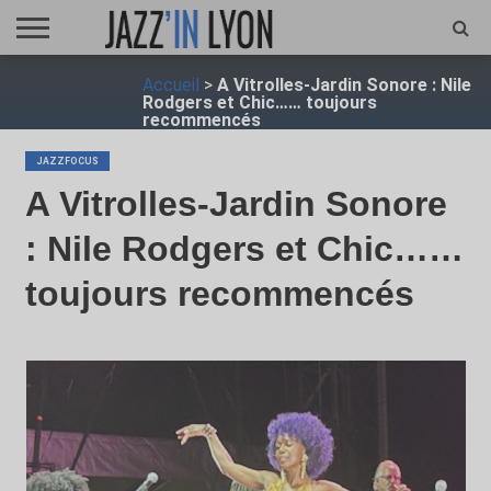
ACCUEIL
Accueil
>
A Vitrolles-Jardin Sonore : Nile
FESTIVAL
VIDÉO
JAZZFOCUS
JAZZAGENDA
JAZZSHOP
ENTRETIEN
OPUS
Rodgers et Chic…… toujours
JAZZ
recommencés
JAZZFOCUS
A Vitrolles-Jardin Sonore
: Nile Rodgers et Chic……
toujours recommencés