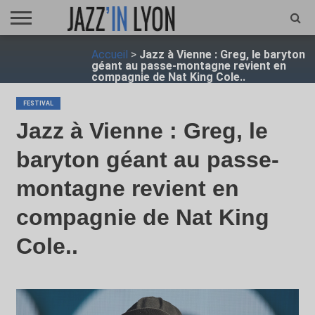
ACCUEIL
Accueil
>
Jazz à Vienne : Greg, le baryton
FESTIVAL
VIDÉO
JAZZFOCUS
JAZZAGENDA
JAZZSHOP
ENTRETIEN
OPUS
géant au passe-montagne revient en
JAZZ
compagnie de Nat King Cole..
FESTIVAL
Jazz à Vienne : Greg, le
baryton géant au passe-
montagne revient en
compagnie de Nat King
Cole..