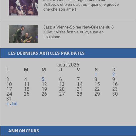
Vulfpeck et bien d’autres : quand le groove
cherche son âme !
Jazz à Vienne-Soirée New-Orleans du 8
juillet : visite festive et joyeuse en
Louisiane
LES DERNIERS ARTICLES PAR DATES
août 2026
L
M
M
J
V
S
D
1
2
3
4
5
6
7
8
9
10
11
12
13
14
15
16
17
18
19
20
21
22
23
24
25
26
27
28
29
30
31
« Juil
ANNONCEURS