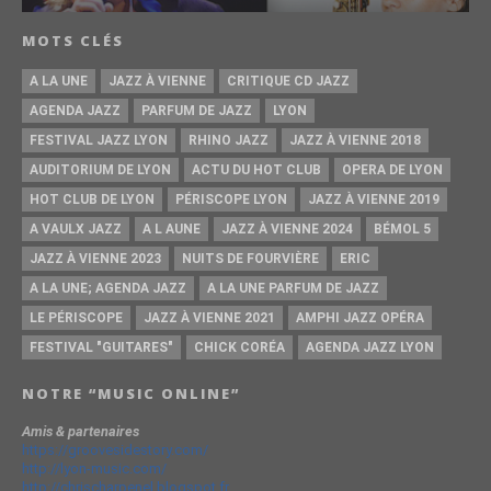
MOTS CLÉS
A LA UNE
JAZZ À VIENNE
CRITIQUE CD JAZZ
AGENDA JAZZ
PARFUM DE JAZZ
LYON
FESTIVAL JAZZ LYON
RHINO JAZZ
JAZZ À VIENNE 2018
AUDITORIUM DE LYON
ACTU DU HOT CLUB
OPERA DE LYON
HOT CLUB DE LYON
PÉRISCOPE LYON
JAZZ À VIENNE 2019
A VAULX JAZZ
A L AUNE
JAZZ À VIENNE 2024
BÉMOL 5
JAZZ À VIENNE 2023
NUITS DE FOURVIÈRE
ERIC
A LA UNE; AGENDA JAZZ
A LA UNE PARFUM DE JAZZ
LE PÉRISCOPE
JAZZ À VIENNE 2021
AMPHI JAZZ OPÉRA
FESTIVAL "GUITARES"
CHICK CORÉA
AGENDA JAZZ LYON
NOTRE “MUSIC ONLINE”
Amis & partenaires
https://groovesidestory.com/
http://lyon-music.com/
http://chrischarpenel.blogspot.fr