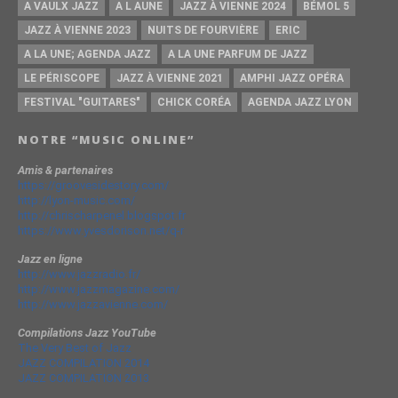
A VAULX JAZZ
A L AUNE
JAZZ À VIENNE 2024
BÉMOL 5
JAZZ À VIENNE 2023
NUITS DE FOURVIÈRE
ERIC
A LA UNE; AGENDA JAZZ
A LA UNE PARFUM DE JAZZ
LE PÉRISCOPE
JAZZ À VIENNE 2021
AMPHI JAZZ OPÉRA
FESTIVAL "GUITARES"
CHICK CORÉA
AGENDA JAZZ LYON
NOTRE “MUSIC ONLINE”
Amis & partenaires
https://groovesidestory.com/
http://lyon-music.com/
http://chrischarpenel.blogspot.fr
https://www.yvesdorison.net/q-r
Jazz en ligne
http://www.jazzradio.fr/
http://www.jazzmagazine.com/
http://www.jazzavienne.com/
Compilations Jazz YouTube
The Very Best of Jazz
JAZZ COMPILATION 2014
JAZZ COMPILATION 2013