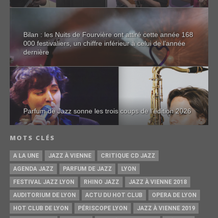
Bilan : les Nuits de Fourvière ont attiré cette année 168
000 festivaliers, un chiffre inférieur à celui de l’année
dernière
Parfum de Jazz sonne les trois coups de l’édition 2026
MOTS CLÉS
A LA UNE
JAZZ À VIENNE
CRITIQUE CD JAZZ
AGENDA JAZZ
PARFUM DE JAZZ
LYON
FESTIVAL JAZZ LYON
RHINO JAZZ
JAZZ À VIENNE 2018
AUDITORIUM DE LYON
ACTU DU HOT CLUB
OPERA DE LYON
HOT CLUB DE LYON
PÉRISCOPE LYON
JAZZ À VIENNE 2019