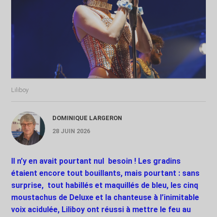
Liliboy
DOMINIQUE LARGERON
28 JUIN 2026
Il n’y en avait pourtant nul
besoin ! Les gradins
étaient encore tout bouillants, mais pourtant : sans
surprise,
tout habillés et maquillés de bleu, les cinq
moustachus de Deluxe et la chanteuse à l’inimitable
voix acidulée, Liliboy ont réussi à mettre le feu au