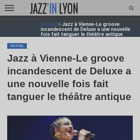
ACCUEIL
Accueil
>
Jazz à Vienne-Le groove
FESTIVAL
VIDÉO
JAZZFOCUS
JAZZAGENDA
JAZZSHOP
ENTRETIEN
OPUS
incandescent de Deluxe a une nouvelle
JAZZ
fois fait tanguer le théâtre antique
FESTIVAL
Jazz à Vienne-Le groove
incandescent de Deluxe a
une nouvelle fois fait
tanguer le théâtre antique