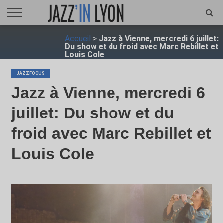
ACCUEIL
Accueil
>
Jazz à Vienne, mercredi 6 juillet:
FESTIVAL
VIDÉO
JAZZFOCUS
JAZZAGENDA
JAZZSHOP
ENTRETIEN
OPUS
Du show et du froid avec Marc Rebillet et
JAZZ
Louis Cole
JAZZFOCUS
Jazz à Vienne, mercredi 6
juillet: Du show et du
froid avec Marc Rebillet et
Louis Cole