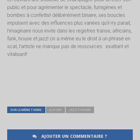
public et pour agrémenter le spectacle, fumigènes et
bombes à confettis! délibérément binaire, ses boucles
impulsent avec des influences plus variées qu’il n’y parait,
l’imaginaire nous invite dans les registres transe, africains,
funk, house et jazz! on a même eu le droit à un phrasé en
scat, l’artiste ne manque pas de ressources : exaltant et
vitalisant!
SUR LE MÊME THÈME:
A LA UNE
JAZZ À VIENNE
AJOUTER UN COMMENTAIRE ?