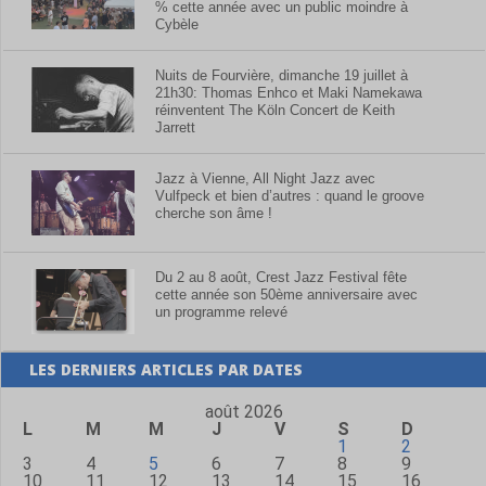
% cette année avec un public moindre à
Cybèle
Nuits de Fourvière, dimanche 19 juillet à
21h30: Thomas Enhco et Maki Namekawa
réinventent The Köln Concert de Keith
Jarrett
Jazz à Vienne, All Night Jazz avec
Vulfpeck et bien d’autres : quand le groove
cherche son âme !
Du 2 au 8 août, Crest Jazz Festival fête
cette année son 50ème anniversaire avec
un programme relevé
LES DERNIERS ARTICLES PAR DATES
août 2026
L
M
M
J
V
S
D
1
2
3
4
5
6
7
8
9
10
11
12
13
14
15
16