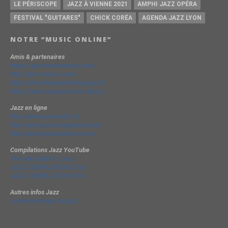
LE PÉRISCOPE
JAZZ À VIENNE 2021
AMPHI JAZZ OPÉRA
FESTIVAL "GUITARES"
CHICK CORÉA
AGENDA JAZZ LYON
NOTRE “MUSIC ONLINE”
Amis & partenaires
https://groovesidestory.com/
http://lyon-music.com/
http://chrischarpenel.blogspot.fr
https://www.yvesdorison.net/q-r
Jazz en ligne
http://www.jazzradio.fr/
http://www.jazzmagazine.com/
http://www.jazzavienne.com/
Compilations Jazz YouTube
The Very Best of Jazz
JAZZ COMPILATION 2014
JAZZ COMPILATION 2013
Autres infos Jazz
La terminologie du jazz