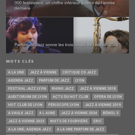
000 festivaliers, un chiffre inférieur à celui de l’année
dernière
Parfum de Jazz sonne les trois coups de l’édition 2026
MOTS CLÉS
A LA UNE
JAZZ À VIENNE
CRITIQUE CD JAZZ
AGENDA JAZZ
PARFUM DE JAZZ
LYON
FESTIVAL JAZZ LYON
RHINO JAZZ
JAZZ À VIENNE 2018
AUDITORIUM DE LYON
ACTU DU HOT CLUB
OPERA DE LYON
HOT CLUB DE LYON
PÉRISCOPE LYON
JAZZ À VIENNE 2019
A VAULX JAZZ
A L AUNE
JAZZ À VIENNE 2024
BÉMOL 5
JAZZ À VIENNE 2023
NUITS DE FOURVIÈRE
ERIC
A LA UNE; AGENDA JAZZ
A LA UNE PARFUM DE JAZZ