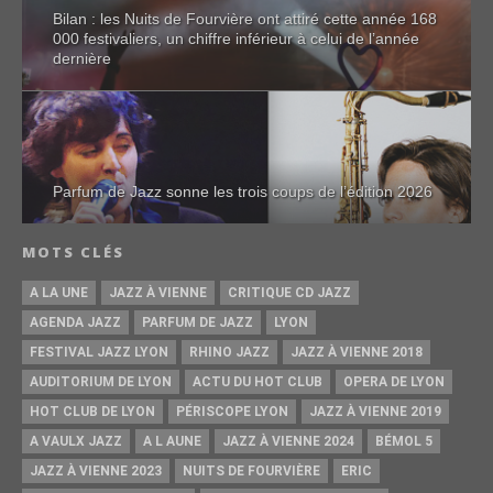
Bilan : les Nuits de Fourvière ont attiré cette année 168
000 festivaliers, un chiffre inférieur à celui de l’année
dernière
Parfum de Jazz sonne les trois coups de l’édition 2026
MOTS CLÉS
A LA UNE
JAZZ À VIENNE
CRITIQUE CD JAZZ
AGENDA JAZZ
PARFUM DE JAZZ
LYON
FESTIVAL JAZZ LYON
RHINO JAZZ
JAZZ À VIENNE 2018
AUDITORIUM DE LYON
ACTU DU HOT CLUB
OPERA DE LYON
HOT CLUB DE LYON
PÉRISCOPE LYON
JAZZ À VIENNE 2019
A VAULX JAZZ
A L AUNE
JAZZ À VIENNE 2024
BÉMOL 5
JAZZ À VIENNE 2023
NUITS DE FOURVIÈRE
ERIC