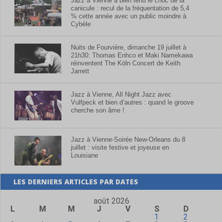
Jazz à Vienne a bien tenu le choc de la
canicule : recul de la fréquentation de 5,4
% cette année avec un public moindre à
Cybèle
Nuits de Fourvière, dimanche 19 juillet à
21h30: Thomas Enhco et Maki Namekawa
réinventent The Köln Concert de Keith
Jarrett
Jazz à Vienne, All Night Jazz avec
Vulfpeck et bien d’autres : quand le groove
cherche son âme !
Jazz à Vienne-Soirée New-Orleans du 8
juillet : visite festive et joyeuse en
Louisiane
LES DERNIERS ARTICLES PAR DATES
août 2026
L
M
M
J
V
S
D
1
2