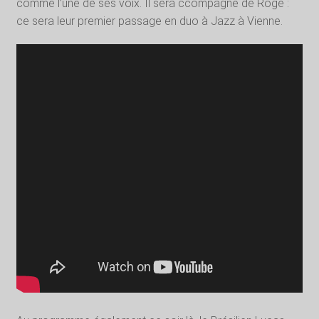
comme l’une de ses voix. Il sera ccompagné de Rogê :
ce sera leur premier passage en duo à Jazz à Vienne.