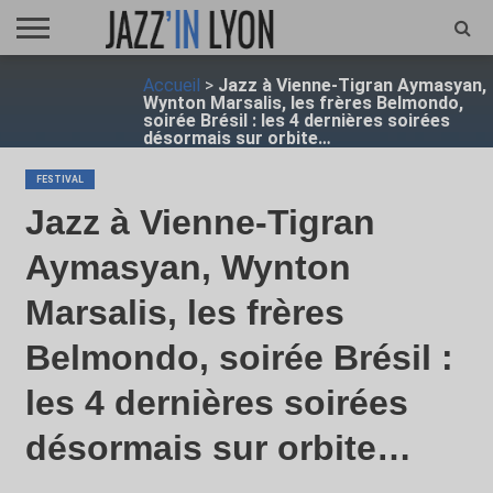
ACCUEIL
Accueil
>
Jazz à Vienne-Tigran Aymasyan,
FESTIVAL
VIDÉO
JAZZFOCUS
JAZZAGENDA
JAZZSHOP
ENTRETIEN
OPUS
Wynton Marsalis, les frères Belmondo,
JAZZ
soirée Brésil : les 4 dernières soirées
désormais sur orbite…
FESTIVAL
Jazz à Vienne-Tigran
Aymasyan, Wynton
Marsalis, les frères
Belmondo, soirée Brésil :
les 4 dernières soirées
désormais sur orbite…