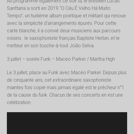
Au programme également ce soir là, le Brésilien Lucas
Santtana a sorti en 2019 “O Céu É Velho Há Muito
Tempo”, un huitième album poétique et militant qui renoue
avec la simplicité d’arrangements épurés. Pour cette
carte blanche, il a convié deux musiciens aux parcours
voisins : le saxophoniste français Baptiste Herbin, et le
metteur en son touche-à-tout João Selva.
3 juillet – soirée Funk – Maceo Parker / Martha High
Le 3 juillet, place au Funk avec Macéo Parker. Depuis plus
de cinquante ans, cet extraordinaire saxophoniste
maintes fois copié mais jamais égalé est le prêcheur n°1
de la cause du funk. Chacun de ses concerts en est une
célébration.