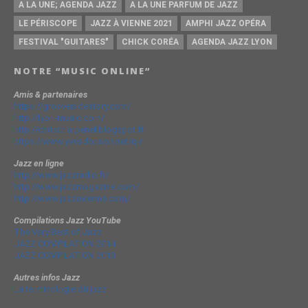
A LA UNE; AGENDA JAZZ
A LA UNE PARFUM DE JAZZ
LE PÉRISCOPE
JAZZ À VIENNE 2021
AMPHI JAZZ OPÉRA
FESTIVAL "GUITARES"
CHICK CORÉA
AGENDA JAZZ LYON
NOTRE “MUSIC ONLINE”
Amis & partenaires
https://groovesidestory.com/
http://lyon-music.com/
http://chrischarpenel.blogspot.fr
https://www.yvesdorison.net/q-r
Jazz en ligne
http://www.jazzradio.fr/
http://www.jazzmagazine.com/
http://www.jazzavienne.com/
Compilations Jazz YouTube
The Very Best of Jazz
JAZZ COMPILATION 2014
JAZZ COMPILATION 2013
Autres infos Jazz
La terminologie du jazz