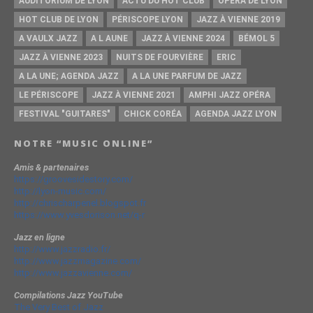
AUDITORIUM DE LYON
ACTU DU HOT CLUB
OPERA DE LYON
HOT CLUB DE LYON
PÉRISCOPE LYON
JAZZ À VIENNE 2019
A VAULX JAZZ
A L AUNE
JAZZ À VIENNE 2024
BÉMOL 5
JAZZ À VIENNE 2023
NUITS DE FOURVIÈRE
ERIC
A LA UNE; AGENDA JAZZ
A LA UNE PARFUM DE JAZZ
LE PÉRISCOPE
JAZZ À VIENNE 2021
AMPHI JAZZ OPÉRA
FESTIVAL "GUITARES"
CHICK CORÉA
AGENDA JAZZ LYON
NOTRE “MUSIC ONLINE”
Amis & partenaires
https://groovesidestory.com/
http://lyon-music.com/
http://chrischarpenel.blogspot.fr
https://www.yvesdorison.net/q-r
Jazz en ligne
http://www.jazzradio.fr/
http://www.jazzmagazine.com/
http://www.jazzavienne.com/
Compilations Jazz YouTube
The Very Best of Jazz