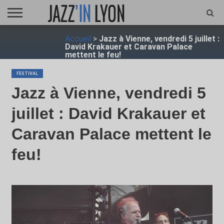
ACCUEIL
Accueil
>
Jazz à Vienne, vendredi 5 juillet :
FESTIVAL
VIDÉO
JAZZFOCUS
JAZZAGENDA
JAZZSHOP
ENTRETIEN
OPUS
David Krakauer et Caravan Palace
JAZZ
mettent le feu!
FESTIVAL
Jazz à Vienne, vendredi 5
juillet : David Krakauer et
Caravan Palace mettent le
feu!