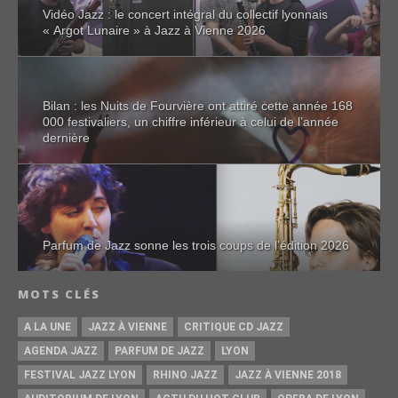
Vidéo Jazz : le concert intégral du collectif lyonnais
« Argot Lunaire » à Jazz à Vienne 2026
Bilan : les Nuits de Fourvière ont attiré cette année 168
000 festivaliers, un chiffre inférieur à celui de l’année
dernière
Parfum de Jazz sonne les trois coups de l’édition 2026
MOTS CLÉS
A LA UNE
JAZZ À VIENNE
CRITIQUE CD JAZZ
AGENDA JAZZ
PARFUM DE JAZZ
LYON
FESTIVAL JAZZ LYON
RHINO JAZZ
JAZZ À VIENNE 2018